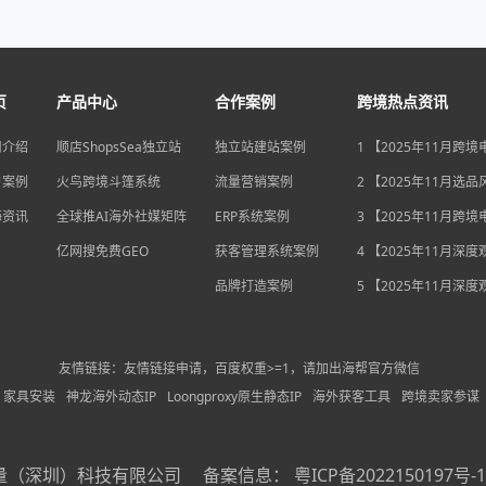
页
产品中心
合作案例
跨境热点资讯
司介绍
顺店ShopsSea独立站
独立站建站案例
1 【2025年11月跨
变局】eBay店铺升级
户案例
火鸟跨境斗篷系统
流量营销案例
独立站流量自主权如
2 【2025年11月选
围？
俄罗斯安眠药需求激
海资讯
全球推AI海外社媒矩阵
ERP系统案例
后，跨境电商如何抢
3 【2025年11月跨
排毒与助眠市场？
机遇】沃尔玛自配送
亿网搜免费GEO
获客管理系统案例
宽，独立站卖家如何
4 【2025年11月深
围？
中国汽车暴增英国销
品牌打造案例
后，跨境电商如何用“
5 【2025年11月深
量”破局增长困局？
海关总署数据新高，
商如何抓住出海“增长
利”？
友情链接：友情链接申请，百度权重>=1，请加出海帮官方微信
家具安装
神龙海外动态IP
Loongproxy原生静态IP
海外获客工具
跨境卖家参谋
量（深圳）科技有限公司
备案信息：
粤ICP备2022150197号-1