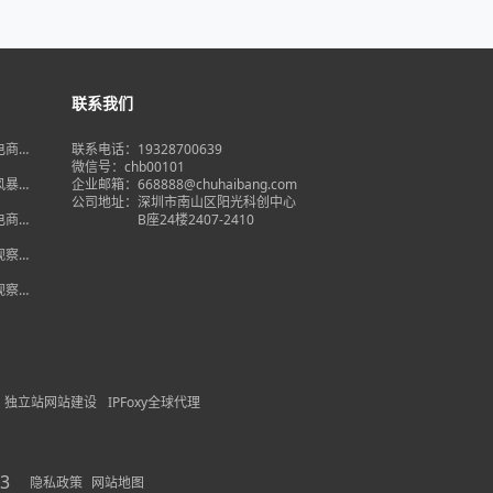
联系我们
境电商大
联系电话：19328700639
在即，
微信号：chb00101
何突
品风暴】
企业邮箱：668888@chuhaibang.com
增背
公司地址：
深圳市南山区阳光科创中心
占数字
境电商新
B座24楼2407-2410
政策放
借势突
度观察】
量背
自主流
度观察】
跨境电
红
独立站网站建设
IPFoxy全球代理
3
隐私政策
网站地图