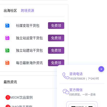
跨境电商出口
出口跨境电商
跨境电商企业
深圳跨境电商
出海社区
跨境资源
跨境电商分析
进口跨境电商
跨境电商服务
广州跨境电商
跨境电商市场
跨境电商创业
社媒变现干货包
免费领
跨境电商注册
跨境电商开店
跨境电商营销
跨境电商网站
跨境电商商品
个人跨境电商
独立站运营干货包
免费领
跨境电商案例
国内跨境电商
跨境电商管理
跨境电商卖家
郑州跨境电商
跨境电商趋势
独立站建站干货包
免费领
广东跨境电商
跨境电商支付
阿里跨境电商
全球跨境电商
每日最新海外资讯
免费领
跨境电商费用
美国跨境电商
×
跨境电商仓储
跨境电商推广
咨询电话
河南跨境电商
日本跨境电商
天津跨境电商
东南亚跨境电商
19328700639 | 7*24小时
最热资讯
跨境电商教程
成都跨境电商
独立站跨境电商
跨境电商独立站
官方微信
跨境电商b2b
阿里巴巴跨境电商
扫码添加，一对一咨询
MIOK饮品案例
1
跨境电商erp
西安跨境电商
韩国跨境电商
跨境电商退税
LIMO饰品案例
2