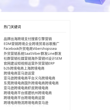
热门关键词
品牌出海
跨境支付
搜索引擎营销
EDM营销
跨境企业
跨境贸易
谷歌推广
Facebook
外贸电商
Viber
shopssea
外贸营销系统
SaaS
Viber群发
Line群发
社群营销
社媒营销
海外营销
VI设计
SEM
官网建设
短视频运营
外贸营销
ERP
b2b跨境电商
上海跨境电商
跨境电商亚马逊运营
亚马逊跨境电商平台
义乌跨境电商
东莞跨境电商
国外跨境电商
跨境电商
亚马逊跨境电商
虾皮跨境电商
跨境电商平台搭建
杭州跨境电商
跨境电商平台
跨境电商运营
跨境电商物流
跨境电商亚马逊
跨境电商产品
跨境出口电商