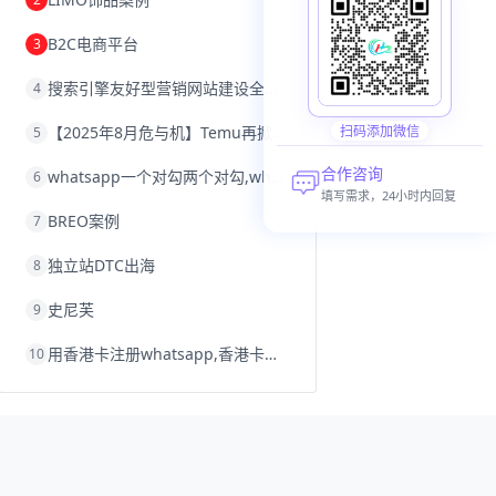
沈阳跨境电商
跨境电商服务平台
欧洲跨境电商
跨境电商关税
B2C电商平台
3
跨境电商网店
跨境电商物流模式
跨境电商建站
跨境电商国际物流
搜索引擎友好型营销网站建设全攻略
4
跨境电商结算
浙江跨境电商
宁波跨境电商
跨境电商的模式
【2025年8月危与机】Temu再掀封店风暴，独立站才是跨境卖家的避险通道
扫码添加微信
5
跨境电商优势
跨境电商的优势
seo运营
seo优化
seo
Shopify
独立站
合作咨询
whatsapp一个对勾两个对勾,whatsapp对勾代表什么意思
6
whatsapp群发
填写需求，24小时内回复
BREO案例
7
独立站DTC出海
8
史尼芙
9
用香港卡注册whatsapp,香港卡不能注册whatsapp
10