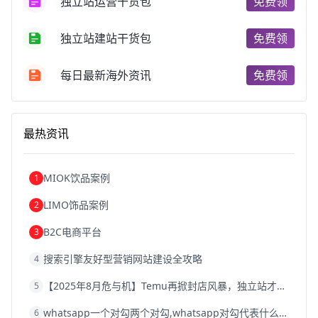
独立站运营干货包
免费领
跨境电商费用
美国跨境电商
跨境电商仓储
跨境电商推广
河南跨境电商
日本跨境电商
独立站建站干货包
免费领
天津跨境电商
东南亚跨境电商
跨境电商教程
成都跨境电商
独立站跨境电商
跨境电商独立站
跨境电商b2b
阿里巴巴跨境电商
跨境电商erp
每日最新海外资讯
免费领
西安跨境电商
韩国跨境电商
跨境电商退税
沈阳跨境电商
跨境电商服务平台
欧洲跨境电商
跨境电商关税
跨境电商网店
跨境电商物流模式
最热资讯
跨境电商建站
跨境电商国际物流
跨境电商结算
浙江跨境电商
宁波跨境电商
跨境电商的模式
跨境电商优势
跨境电商的优势
seo运营
seo优化
seo
MIOK饮品案例
1
Shopify
独立站
whatsapp群发
LIMO饰品案例
2
B2C电商平台
3
搜索引擎友好型营销网站建设全攻略
4
【2025年8月危与机】Temu再掀封店风暴，独立站才是跨境卖家的避险通道
5
whatsapp一个对勾两个对勾,whatsapp对勾代表什么意思
6