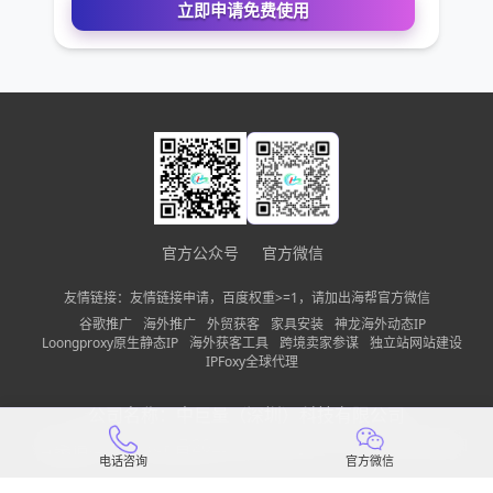
需求描述
请确保您填写的联系方式无误，以便我们第一时间联系到
立即申请免费使用
官方公众号
官方微信
友情链接：友情链接申请，百度权重>=1，请加出海帮官方微信
谷歌推广
海外推广
外贸获客
家具安装
神龙海外动态IP
Loongproxy原生静态IP
海外获客工具
跨境卖家参谋
独立站网站建设
IPFoxy全球代理
公司名称：
中巨量（深圳）科技有限公司
备案信息：
粤ICP备2022150197号-13
隐私政策
网站地图
电话咨询
官方微信