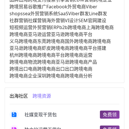
跨境贸易
谷歌推广
Facebook
外贸电商
Viber
shopssea
外贸营销系统
SaaS
Viber群发
Line群发
社群营销
社媒营销
海外营销
VI设计
SEM
官网建设
短视频运营
外贸营销
ERP
b2b跨境电商
上海跨境电商
跨境电商亚马逊运营
亚马逊跨境电商平台
义乌跨境电商
东莞跨境电商
国外跨境电商
跨境电商
亚马逊跨境电商
虾皮跨境电商
跨境电商平台搭建
杭州跨境电商
跨境电商平台
跨境电商运营
跨境电商物流
跨境电商亚马逊
跨境电商产品
跨境出口电商
跨境电商出口
出口跨境电商
跨境电商企业
深圳跨境电商
跨境电商分析
进口跨境电商
跨境电商服务
广州跨境电商
跨境电商市场
跨境电商创业
跨境电商注册
出海社区
跨境资源
跨境电商开店
跨境电商营销
跨境电商网站
跨境电商商品
个人跨境电商
跨境电商案例
国内跨境电商
跨境电商管理
跨境电商卖家
社媒变现干货包
免费领
郑州跨境电商
跨境电商趋势
广东跨境电商
跨境电商支付
阿里跨境电商
全球跨境电商