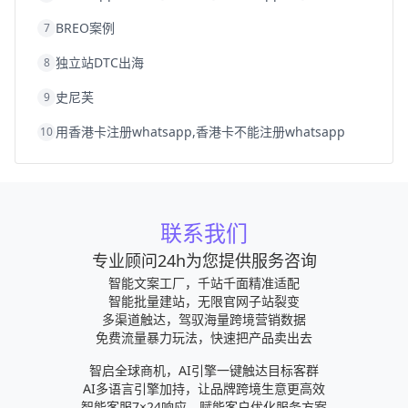
BREO案例
7
独立站DTC出海
8
史尼芙
9
用香港卡注册whatsapp,香港卡不能注册whatsapp
10
联系我们
专业顾问24h为您提供服务咨询
智能文案工厂，千站千面精准适配
智能批量建站，无限官网子站裂变
多渠道触达，驾驭海量跨境营销数据
免费流量暴力玩法，快速把产品卖出去
智启全球商机，AI引擎一键触达目标客群
AI多语言引擎加持，让品牌跨境生意更高效
智能客服7×24响应，赋能客户优化服务方案