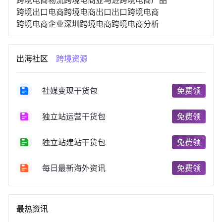
跨境电商物流
跨境电商亚马逊
跨境电商产品
跨境出口电商
跨境电商出口
出口跨境电商
跨境电商企业
深圳跨境电商
跨境电商分析
进口跨境电商
跨境电商服务
广州跨境电商
跨境电商市场
跨境电商创业
跨境电商注册
出海社区
跨境资源
跨境电商开店
跨境电商营销
跨境电商网站
跨境电商商品
个人跨境电商
跨境电商案例
国内跨境电商
跨境电商管理
跨境电商卖家
社媒变现干货包
免费领
郑州跨境电商
跨境电商趋势
广东跨境电商
跨境电商支付
阿里跨境电商
全球跨境电商
独立站运营干货包
免费领
跨境电商费用
美国跨境电商
跨境电商仓储
跨境电商推广
河南跨境电商
日本跨境电商
独立站建站干货包
免费领
天津跨境电商
东南亚跨境电商
跨境电商教程
成都跨境电商
独立站跨境电商
跨境电商独立站
跨境电商b2b
阿里巴巴跨境电商
跨境电商erp
每日最新海外资讯
免费领
西安跨境电商
韩国跨境电商
跨境电商退税
沈阳跨境电商
跨境电商服务平台
欧洲跨境电商
跨境电商关税
跨境电商网店
跨境电商物流模式
最热资讯
跨境电商建站
跨境电商国际物流
跨境电商结算