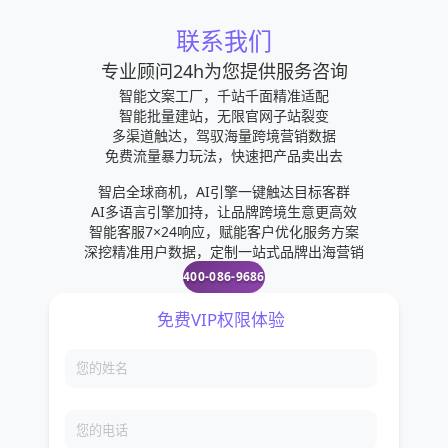
联系我们
专业顾问24h为您提供服务咨询
智能文案工厂，千站千面精准适配
智能批量建站，无限官网子站裂变
多渠道触达，驾驭海量跨境营销数据
免费流量暴力玩法，快速把产品卖出去
智启全球商机，AI引擎一键触达目标客群
AI多语言引擎加持，让品牌跨境生意更高效
智能客服7×24响应，赋能客户优化服务方案
深挖精准用户数据，定制一站式品牌出海营销
400-086-9686