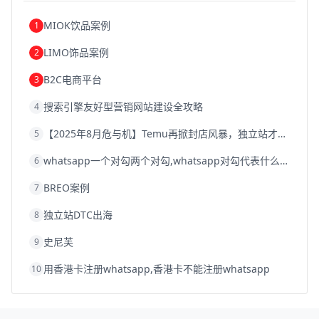
浙江跨境电商
宁波跨境电商
跨境电商的模式
跨境电商优势
跨境电商的优势
seo运营
seo优化
seo
MIOK饮品案例
1
Shopify
独立站
whatsapp群发
LIMO饰品案例
2
B2C电商平台
3
搜索引擎友好型营销网站建设全攻略
4
【2025年8月危与机】Temu再掀封店风暴，独立站才是跨境卖家的避险通道
5
whatsapp一个对勾两个对勾,whatsapp对勾代表什么意思
6
BREO案例
7
独立站DTC出海
8
史尼芙
9
用香港卡注册whatsapp,香港卡不能注册whatsapp
10