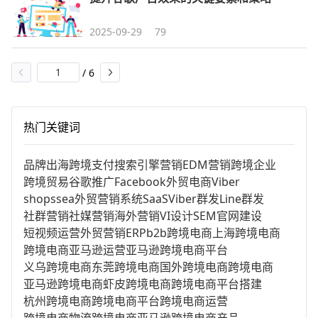
2025-09-29
79
/
6
热门关键词
品牌出海
跨境支付
搜索引擎营销
EDM营销
跨境企业
跨境贸易
谷歌推广
Facebook
外贸电商
Viber
shopssea
外贸营销系统
SaaS
Viber群发
Line群发
社群营销
社媒营销
海外营销
VI设计
SEM
官网建设
短视频运营
外贸营销
ERP
b2b跨境电商
上海跨境电商
跨境电商亚马逊运营
亚马逊跨境电商平台
义乌跨境电商
东莞跨境电商
国外跨境电商
跨境电商
亚马逊跨境电商
虾皮跨境电商
跨境电商平台搭建
杭州跨境电商
跨境电商平台
跨境电商运营