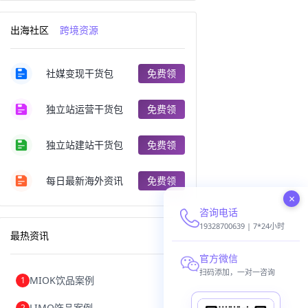
跨境电商出口
出口跨境电商
跨境电商企业
深圳跨境电商
出海社区
跨境资源
跨境电商分析
进口跨境电商
跨境电商服务
广州跨境电商
跨境电商市场
跨境电商创业
社媒变现干货包
免费领
跨境电商注册
跨境电商开店
跨境电商营销
跨境电商网站
跨境电商商品
个人跨境电商
独立站运营干货包
免费领
跨境电商案例
国内跨境电商
跨境电商管理
跨境电商卖家
郑州跨境电商
跨境电商趋势
独立站建站干货包
免费领
广东跨境电商
跨境电商支付
阿里跨境电商
全球跨境电商
每日最新海外资讯
免费领
跨境电商费用
美国跨境电商
×
跨境电商仓储
跨境电商推广
咨询电话
河南跨境电商
日本跨境电商
天津跨境电商
东南亚跨境电商
19328700639 | 7*24小时
最热资讯
跨境电商教程
成都跨境电商
独立站跨境电商
跨境电商独立站
官方微信
跨境电商b2b
阿里巴巴跨境电商
扫码添加，一对一咨询
MIOK饮品案例
1
跨境电商erp
西安跨境电商
韩国跨境电商
跨境电商退税
LIMO饰品案例
2