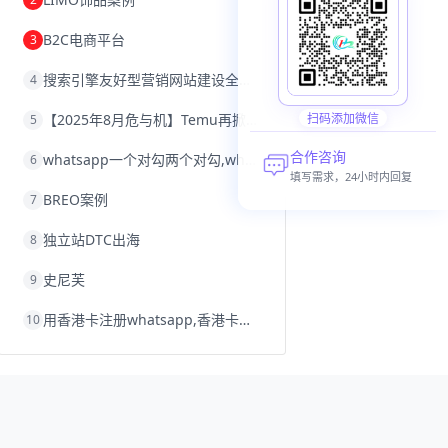
沈阳跨境电商
跨境电商服务平台
欧洲跨境电商
跨境电商关税
B2C电商平台
3
跨境电商网店
跨境电商物流模式
跨境电商建站
跨境电商国际物流
搜索引擎友好型营销网站建设全攻略
4
跨境电商结算
浙江跨境电商
宁波跨境电商
跨境电商的模式
【2025年8月危与机】Temu再掀封店风暴，独立站才是跨境卖家的避险通道
扫码添加微信
5
跨境电商优势
跨境电商的优势
seo运营
seo优化
seo
Shopify
独立站
合作咨询
whatsapp一个对勾两个对勾,whatsapp对勾代表什么意思
6
whatsapp群发
填写需求，24小时内回复
BREO案例
7
独立站DTC出海
8
史尼芙
9
用香港卡注册whatsapp,香港卡不能注册whatsapp
10