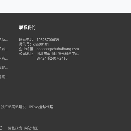
联系我们
境电商大
联系电话：19328700639
在即，
微信号：chb00101
何突
品风暴】
企业邮箱：668888@chuhaibang.com
增背
公司地址：
深圳市南山区阳光科创中心
占数字
境电商新
B座24楼2407-2410
政策放
借势突
度观察】
量背
自主流
度观察】
跨境电
红
独立站网站建设
IPFoxy全球代理
3
隐私政策
网站地图