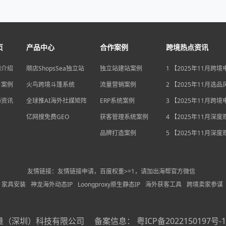
页
产品中心
合作案例
跨境热点资讯
司介绍
顺店ShopsSea独立站
独立站建站案例
1 【2025年11月跨
变局】eBay店铺升级
户案例
火鸟跨境斗篷系统
流量营销案例
独立站流量自主权如
2 【2025年11月选
围？
俄罗斯安眠药需求激
海资讯
全球推AI海外社媒矩阵
ERP系统案例
后，跨境电商如何抢
3 【2025年11月跨
排毒与助眠市场？
机遇】沃尔玛自配送
亿网搜免费GEO
获客管理系统案例
宽，独立站卖家如何
4 【2025年11月深
围？
中国汽车暴增英国销
品牌打造案例
后，跨境电商如何用“
5 【2025年11月深
量”破局增长困局？
海关总署数据新高，
商如何抓住出海“增长
利”？
友情链接：友情链接申请，百度权重>=1，请加出海帮官方微信
家具安装
神龙海外动态IP
Loongproxy原生静态IP
海外获客工具
跨境卖家参谋
量（深圳）科技有限公司
备案信息：
粤ICP备2022150197号-1