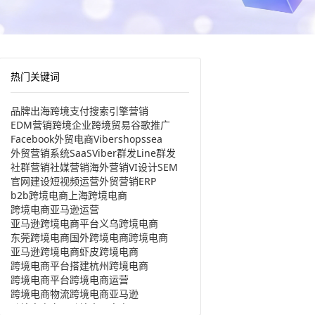
热门关键词
品牌出海
跨境支付
搜索引擎营销
EDM营销
跨境企业
跨境贸易
谷歌推广
Facebook
外贸电商
Viber
shopssea
外贸营销系统
SaaS
Viber群发
Line群发
社群营销
社媒营销
海外营销
VI设计
SEM
官网建设
短视频运营
外贸营销
ERP
b2b跨境电商
上海跨境电商
跨境电商亚马逊运营
亚马逊跨境电商平台
义乌跨境电商
东莞跨境电商
国外跨境电商
跨境电商
亚马逊跨境电商
虾皮跨境电商
跨境电商平台搭建
杭州跨境电商
跨境电商平台
跨境电商运营
跨境电商物流
跨境电商亚马逊
跨境电商产品
跨境出口电商