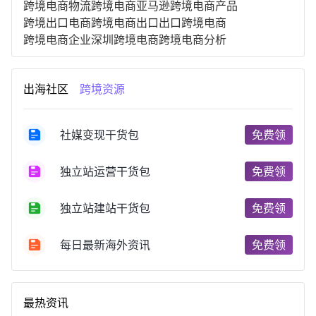
跨境电商物流
跨境电商亚马逊
跨境电商产品
跨境出口电商
跨境电商出口
出口跨境电商
跨境电商企业
深圳跨境电商
跨境电商分析
进口跨境电商
跨境电商服务
广州跨境电商
跨境电商市场
跨境电商创业
跨境电商注册
出海社区
跨境资源
跨境电商开店
跨境电商营销
跨境电商网站
跨境电商商品
个人跨境电商
跨境电商案例
国内跨境电商
跨境电商管理
跨境电商卖家
社媒变现干货包
免费领
郑州跨境电商
跨境电商趋势
广东跨境电商
跨境电商支付
阿里跨境电商
全球跨境电商
独立站运营干货包
免费领
跨境电商费用
美国跨境电商
跨境电商仓储
跨境电商推广
河南跨境电商
日本跨境电商
独立站建站干货包
免费领
天津跨境电商
东南亚跨境电商
跨境电商教程
成都跨境电商
独立站跨境电商
跨境电商独立站
跨境电商b2b
阿里巴巴跨境电商
跨境电商erp
每日最新海外资讯
免费领
西安跨境电商
韩国跨境电商
跨境电商退税
沈阳跨境电商
跨境电商服务平台
欧洲跨境电商
跨境电商关税
跨境电商网店
跨境电商物流模式
最热资讯
跨境电商建站
跨境电商国际物流
跨境电商结算