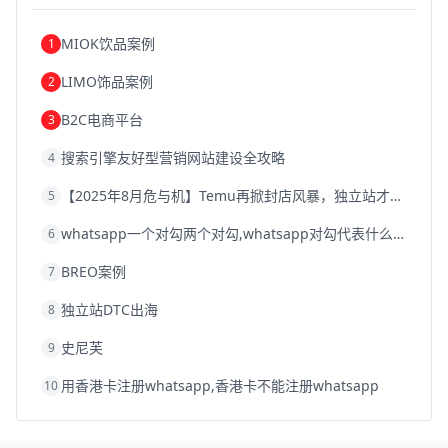
浙江跨境电商
宁波跨境电商
跨境电商的模式
跨境电商优势
跨境电商的优势
seo运营
seo优化
seo
MIOK饮品案例
1
Shopify
独立站
whatsapp群发
LIMO饰品案例
2
B2C电商平台
3
搜索引擎友好型营销网站建设全攻略
4
【2025年8月危与机】Temu再掀封店风暴，独立站才是跨境卖家的避险通道
5
whatsapp一个对勾两个对勾,whatsapp对勾代表什么意思
6
BREO案例
7
独立站DTC出海
8
史尼芙
9
用香港卡注册whatsapp,香港卡不能注册whatsapp
10