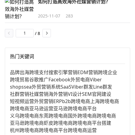
如何打造高效海外社媒营销计划？
2025-11-07
283
/
8
热门关键词
品牌出海
跨境支付
搜索引擎营销
EDM营销
跨境企业
跨境贸易
谷歌推广
Facebook
外贸电商
Viber
shopssea
外贸营销系统
SaaS
Viber群发
Line群发
社群营销
社媒营销
海外营销
VI设计
SEM
官网建设
短视频运营
外贸营销
ERP
b2b跨境电商
上海跨境电商
跨境电商亚马逊运营
亚马逊跨境电商平台
义乌跨境电商
东莞跨境电商
国外跨境电商
跨境电商
亚马逊跨境电商
虾皮跨境电商
跨境电商平台搭建
杭州跨境电商
跨境电商平台
跨境电商运营