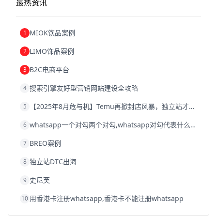
最热资讯
跨境电商建站
跨境电商国际物流
跨境电商结算
浙江跨境电商
宁波跨境电商
跨境电商的模式
跨境电商优势
跨境电商的优势
seo运营
seo优化
seo
MIOK饮品案例
1
Shopify
独立站
whatsapp群发
LIMO饰品案例
2
B2C电商平台
3
搜索引擎友好型营销网站建设全攻略
4
【2025年8月危与机】Temu再掀封店风暴，独立站才是跨境卖家的避险通道
5
whatsapp一个对勾两个对勾,whatsapp对勾代表什么意思
6
BREO案例
7
独立站DTC出海
8
史尼芙
9
用香港卡注册whatsapp,香港卡不能注册whatsapp
10