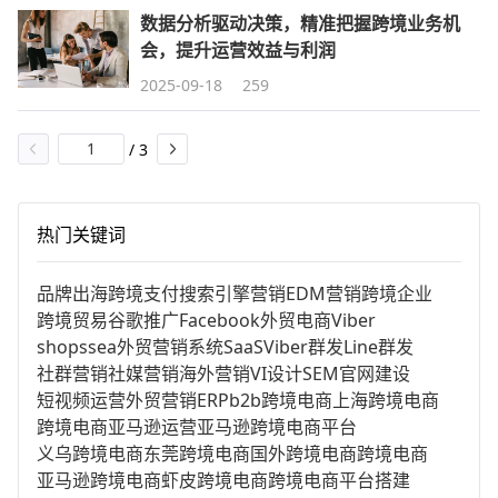
数据分析驱动决策，精准把握跨境业务机
会，提升运营效益与利润
2025-09-18
259
/
3
热门关键词
品牌出海
跨境支付
搜索引擎营销
EDM营销
跨境企业
跨境贸易
谷歌推广
Facebook
外贸电商
Viber
shopssea
外贸营销系统
SaaS
Viber群发
Line群发
社群营销
社媒营销
海外营销
VI设计
SEM
官网建设
短视频运营
外贸营销
ERP
b2b跨境电商
上海跨境电商
跨境电商亚马逊运营
亚马逊跨境电商平台
义乌跨境电商
东莞跨境电商
国外跨境电商
跨境电商
亚马逊跨境电商
虾皮跨境电商
跨境电商平台搭建