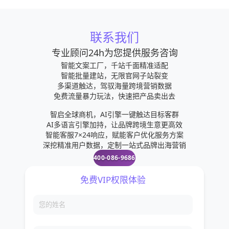
联系我们
专业顾问24h为您提供服务咨询
智能文案工厂，千站千面精准适配
智能批量建站，无限官网子站裂变
多渠道触达，驾驭海量跨境营销数据
免费流量暴力玩法，快速把产品卖出去
智启全球商机，AI引擎一键触达目标客群
AI多语言引擎加持，让品牌跨境生意更高效
智能客服7×24响应，赋能客户优化服务方案
深挖精准用户数据，定制一站式品牌出海营销
400-086-9686