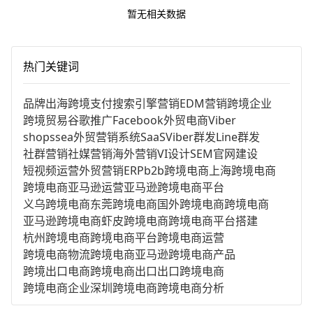
暂无相关数据
热门关键词
品牌出海
跨境支付
搜索引擎营销
EDM营销
跨境企业
跨境贸易
谷歌推广
Facebook
外贸电商
Viber
shopssea
外贸营销系统
SaaS
Viber群发
Line群发
社群营销
社媒营销
海外营销
VI设计
SEM
官网建设
短视频运营
外贸营销
ERP
b2b跨境电商
上海跨境电商
跨境电商亚马逊运营
亚马逊跨境电商平台
义乌跨境电商
东莞跨境电商
国外跨境电商
跨境电商
亚马逊跨境电商
虾皮跨境电商
跨境电商平台搭建
杭州跨境电商
跨境电商平台
跨境电商运营
跨境电商物流
跨境电商亚马逊
跨境电商产品
跨境出口电商
跨境电商出口
出口跨境电商
跨境电商企业
深圳跨境电商
跨境电商分析
进口跨境电商
跨境电商服务
广州跨境电商