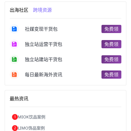
跨境电商市场
跨境电商创业
跨境电商注册
出海社区
跨境资源
跨境电商开店
跨境电商营销
跨境电商网站
跨境电商商品
个人跨境电商
跨境电商案例
国内跨境电商
跨境电商管理
跨境电商卖家
社媒变现干货包
免费领
郑州跨境电商
跨境电商趋势
广东跨境电商
跨境电商支付
阿里跨境电商
全球跨境电商
独立站运营干货包
免费领
跨境电商费用
美国跨境电商
跨境电商仓储
跨境电商推广
河南跨境电商
日本跨境电商
独立站建站干货包
免费领
天津跨境电商
东南亚跨境电商
跨境电商教程
成都跨境电商
独立站跨境电商
跨境电商独立站
跨境电商b2b
阿里巴巴跨境电商
跨境电商erp
每日最新海外资讯
免费领
西安跨境电商
韩国跨境电商
跨境电商退税
沈阳跨境电商
跨境电商服务平台
欧洲跨境电商
跨境电商关税
跨境电商网店
跨境电商物流模式
最热资讯
跨境电商建站
跨境电商国际物流
跨境电商结算
浙江跨境电商
宁波跨境电商
跨境电商的模式
跨境电商优势
跨境电商的优势
seo运营
seo优化
seo
MIOK饮品案例
1
Shopify
独立站
whatsapp群发
LIMO饰品案例
2