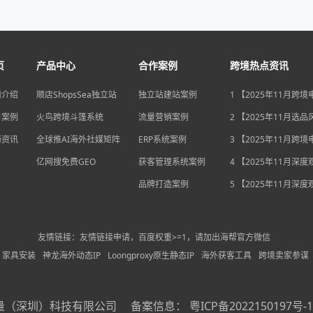
页
产品中心
合作案例
跨境热点资讯
司介绍
顺店ShopsSea独立站
独立站建站案例
1 【2025年11月跨
变局】eBay店铺升级
户案例
火鸟跨境斗篷系统
流量营销案例
独立站流量自主权如
2 【2025年11月选
围？
俄罗斯安眠药需求激
海资讯
全球推AI海外社媒矩阵
ERP系统案例
后，跨境电商如何抢
3 【2025年11月跨
排毒与助眠市场？
机遇】沃尔玛自配送
亿网搜免费GEO
获客管理系统案例
宽，独立站卖家如何
4 【2025年11月深
围？
中国汽车暴增英国销
品牌打造案例
后，跨境电商如何用“
5 【2025年11月深
量”破局增长困局？
海关总署数据新高，
商如何抓住出海“增长
利”？
友情链接：友情链接申请，百度权重>=1，请加出海帮官方微信
家具安装
神龙海外动态IP
Loongproxy原生静态IP
海外获客工具
跨境卖家参谋
量（深圳）科技有限公司
备案信息：
粤ICP备2022150197号-1