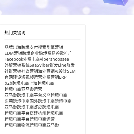
热门关键词
品牌出海
跨境支付
搜索引擎营销
EDM营销
跨境企业
跨境贸易
谷歌推广
Facebook
外贸电商
Viber
shopssea
外贸营销系统
SaaS
Viber群发
Line群发
社群营销
社媒营销
海外营销
VI设计
SEM
官网建设
短视频运营
外贸营销
ERP
b2b跨境电商
上海跨境电商
跨境电商亚马逊运营
亚马逊跨境电商平台
义乌跨境电商
东莞跨境电商
国外跨境电商
跨境电商
亚马逊跨境电商
虾皮跨境电商
跨境电商平台搭建
杭州跨境电商
跨境电商平台
跨境电商运营
跨境电商物流
跨境电商亚马逊
跨境电商产品
跨境出口电商