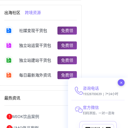
跨境电商出口
出口跨境电商
跨境电商企业
深圳跨境电商
出海社区
跨境资源
跨境电商分析
进口跨境电商
跨境电商服务
广州跨境电商
跨境电商市场
跨境电商创业
社媒变现干货包
免费领
跨境电商注册
跨境电商开店
跨境电商营销
跨境电商网站
跨境电商商品
个人跨境电商
独立站运营干货包
免费领
跨境电商案例
国内跨境电商
跨境电商管理
跨境电商卖家
郑州跨境电商
跨境电商趋势
独立站建站干货包
免费领
广东跨境电商
跨境电商支付
阿里跨境电商
全球跨境电商
每日最新海外资讯
免费领
跨境电商费用
美国跨境电商
×
跨境电商仓储
跨境电商推广
咨询电话
河南跨境电商
日本跨境电商
天津跨境电商
东南亚跨境电商
19328700639 | 7*24小时
最热资讯
跨境电商教程
成都跨境电商
独立站跨境电商
跨境电商独立站
官方微信
跨境电商b2b
阿里巴巴跨境电商
扫码添加，一对一咨询
MIOK饮品案例
1
跨境电商erp
西安跨境电商
韩国跨境电商
跨境电商退税
LIMO饰品案例
2