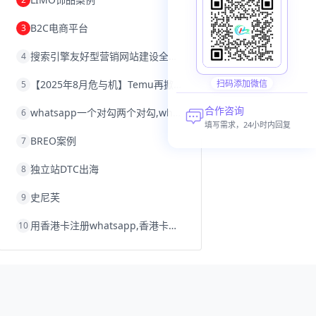
沈阳跨境电商
跨境电商服务平台
欧洲跨境电商
跨境电商关税
B2C电商平台
3
跨境电商网店
跨境电商物流模式
跨境电商建站
跨境电商国际物流
搜索引擎友好型营销网站建设全攻略
4
跨境电商结算
浙江跨境电商
宁波跨境电商
跨境电商的模式
【2025年8月危与机】Temu再掀封店风暴，独立站才是跨境卖家的避险通道
扫码添加微信
5
跨境电商优势
跨境电商的优势
seo运营
seo优化
seo
Shopify
独立站
合作咨询
whatsapp一个对勾两个对勾,whatsapp对勾代表什么意思
6
whatsapp群发
填写需求，24小时内回复
BREO案例
7
独立站DTC出海
8
史尼芙
9
用香港卡注册whatsapp,香港卡不能注册whatsapp
10