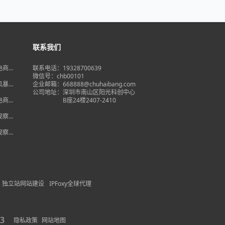
联系我们
境电商大
联系电话：19328700639
在即，
微信号：chb00101
何突
品风暴】
企业邮箱：668888@chuhaibang.com
增背
公司地址：
深圳市南山区阳光科创中心
占数字
境电商新
B座24楼2407-2410
政策放
借势突
度观察】
量背
自主流
度观察】
跨境电
红
独立站网站建设
IPFoxy全球代理
3
隐私政策
网站地图