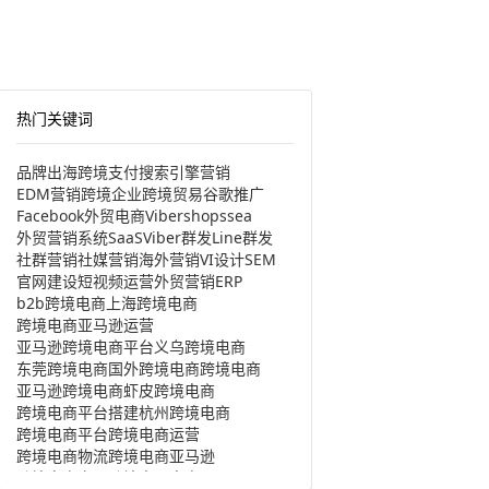
热门关键词
品牌出海
跨境支付
搜索引擎营销
EDM营销
跨境企业
跨境贸易
谷歌推广
Facebook
外贸电商
Viber
shopssea
外贸营销系统
SaaS
Viber群发
Line群发
社群营销
社媒营销
海外营销
VI设计
SEM
官网建设
短视频运营
外贸营销
ERP
b2b跨境电商
上海跨境电商
跨境电商亚马逊运营
亚马逊跨境电商平台
义乌跨境电商
东莞跨境电商
国外跨境电商
跨境电商
亚马逊跨境电商
虾皮跨境电商
跨境电商平台搭建
杭州跨境电商
跨境电商平台
跨境电商运营
跨境电商物流
跨境电商亚马逊
跨境电商产品
跨境出口电商