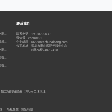
联系我们
境电商大
联系电话：19328700639
在即，
微信号：chb00101
何突
品风暴】
企业邮箱：668888@chuhaibang.com
增背
公司地址：
深圳市南山区阳光科创中心
占数字
境电商新
B座24楼2407-2410
政策放
借势突
度观察】
量背
自主流
度观察】
跨境电
红
独立站网站建设
IPFoxy全球代理
3
隐私政策
网站地图