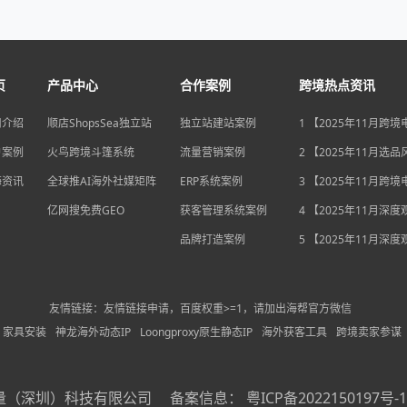
页
产品中心
合作案例
跨境热点资讯
司介绍
顺店ShopsSea独立站
独立站建站案例
1 【2025年11月跨
变局】eBay店铺升级
户案例
火鸟跨境斗篷系统
流量营销案例
独立站流量自主权如
2 【2025年11月选
围？
俄罗斯安眠药需求激
海资讯
全球推AI海外社媒矩阵
ERP系统案例
后，跨境电商如何抢
3 【2025年11月跨
排毒与助眠市场？
机遇】沃尔玛自配送
亿网搜免费GEO
获客管理系统案例
宽，独立站卖家如何
4 【2025年11月深
围？
中国汽车暴增英国销
品牌打造案例
后，跨境电商如何用“
5 【2025年11月深
量”破局增长困局？
海关总署数据新高，
商如何抓住出海“增长
利”？
友情链接：友情链接申请，百度权重>=1，请加出海帮官方微信
家具安装
神龙海外动态IP
Loongproxy原生静态IP
海外获客工具
跨境卖家参谋
量（深圳）科技有限公司
备案信息：
粤ICP备2022150197号-1