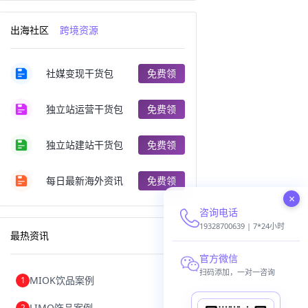
跨境电商出口
出口跨境电商
跨境电商企业
深圳跨境电商
出海社区
跨境资源
跨境电商分析
进口跨境电商
跨境电商服务
广州跨境电商
跨境电商市场
跨境电商创业
社媒变现干货包
免费领
跨境电商注册
跨境电商开店
跨境电商营销
跨境电商网站
跨境电商商品
个人跨境电商
独立站运营干货包
免费领
跨境电商案例
国内跨境电商
跨境电商管理
跨境电商卖家
郑州跨境电商
跨境电商趋势
独立站建站干货包
免费领
广东跨境电商
跨境电商支付
阿里跨境电商
全球跨境电商
每日最新海外资讯
免费领
跨境电商费用
美国跨境电商
×
跨境电商仓储
跨境电商推广
咨询电话
河南跨境电商
日本跨境电商
天津跨境电商
东南亚跨境电商
19328700639 | 7*24小时
最热资讯
跨境电商教程
成都跨境电商
独立站跨境电商
跨境电商独立站
官方微信
跨境电商b2b
阿里巴巴跨境电商
扫码添加，一对一咨询
MIOK饮品案例
1
跨境电商erp
西安跨境电商
韩国跨境电商
跨境电商退税
LIMO饰品案例
2