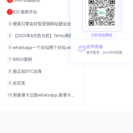
沈阳跨境电商
跨境电商服务平台
欧洲跨境电商
跨境电商关税
B2C电商平台
3
跨境电商网店
跨境电商物流模式
跨境电商建站
跨境电商国际物流
搜索引擎友好型营销网站建设全攻略
4
跨境电商结算
浙江跨境电商
宁波跨境电商
跨境电商的模式
【2025年8月危与机】Temu再掀封店风暴，独立站才是跨境卖家的避险通道
扫码添加微信
5
跨境电商优势
跨境电商的优势
seo运营
seo优化
seo
Shopify
独立站
合作咨询
whatsapp一个对勾两个对勾,whatsapp对勾代表什么意思
6
whatsapp群发
填写需求，24小时内回复
BREO案例
7
独立站DTC出海
8
史尼芙
9
用香港卡注册whatsapp,香港卡不能注册whatsapp
10