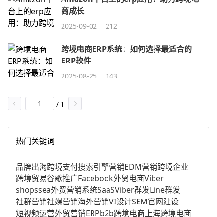
商成长
2025-09-02
212
跨境电商ERP系统：如何选择最适合的
ERP软件
2025-08-25
143
/
1
热门关键词
品牌出海
跨境支付
搜索引擎营销
EDM营销
跨境企业
跨境贸易
谷歌推广
Facebook
外贸电商
Viber
shopssea
外贸营销系统
SaaS
Viber群发
Line群发
社群营销
社媒营销
海外营销
VI设计
SEM
官网建设
短视频运营
外贸营销
ERP
b2b跨境电商
上海跨境电商