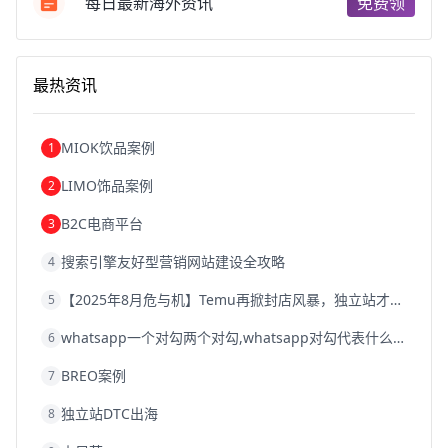
跨境电商b2b
阿里巴巴跨境电商
跨境电商erp
每日最新海外资讯
免费领
西安跨境电商
韩国跨境电商
跨境电商退税
沈阳跨境电商
跨境电商服务平台
欧洲跨境电商
跨境电商关税
跨境电商网店
跨境电商物流模式
最热资讯
跨境电商建站
跨境电商国际物流
跨境电商结算
浙江跨境电商
宁波跨境电商
跨境电商的模式
跨境电商优势
跨境电商的优势
seo运营
seo优化
seo
MIOK饮品案例
1
Shopify
独立站
whatsapp群发
LIMO饰品案例
2
B2C电商平台
3
搜索引擎友好型营销网站建设全攻略
4
【2025年8月危与机】Temu再掀封店风暴，独立站才是跨境卖家的避险通道
5
whatsapp一个对勾两个对勾,whatsapp对勾代表什么意思
6
BREO案例
7
独立站DTC出海
8