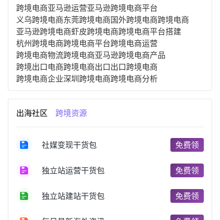
跨境电商亚马逊运营
亚马逊跨境电商平台
义乌跨境电商
东莞跨境电商
国外跨境电商
跨境电商
亚马逊跨境电商
虾皮跨境电商
跨境电商平台搭建
杭州跨境电商
跨境电商平台
跨境电商运营
跨境电商物流
跨境电商亚马逊
跨境电商产品
跨境出口电商
跨境电商出口
出口跨境电商
跨境电商企业
深圳跨境电商
跨境电商分析
进口跨境电商
跨境电商服务
广州跨境电商
跨境电商市场
跨境电商创业
跨境电商注册
出海社区
跨境资源
跨境电商开店
跨境电商营销
跨境电商网站
跨境电商商品
个人跨境电商
跨境电商案例
国内跨境电商
跨境电商管理
跨境电商卖家
社媒变现干货包
免费领
郑州跨境电商
跨境电商趋势
广东跨境电商
跨境电商支付
阿里跨境电商
全球跨境电商
独立站运营干货包
免费领
跨境电商费用
美国跨境电商
跨境电商仓储
跨境电商推广
河南跨境电商
日本跨境电商
独立站建站干货包
免费领
天津跨境电商
东南亚跨境电商
跨境电商教程
成都跨境电商
独立站跨境电商
跨境电商独立站