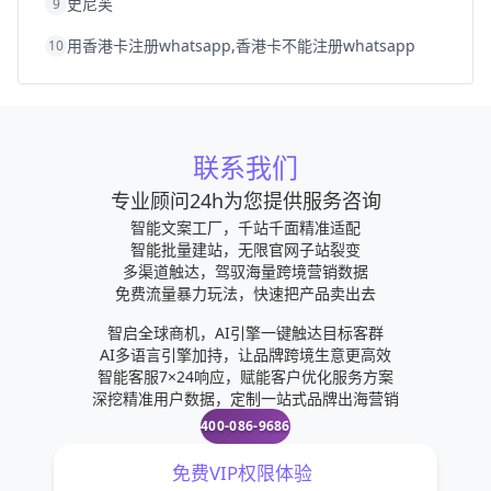
史尼芙
9
用香港卡注册whatsapp,香港卡不能注册whatsapp
10
联系我们
专业顾问24h为您提供服务咨询
智能文案工厂，千站千面精准适配
智能批量建站，无限官网子站裂变
多渠道触达，驾驭海量跨境营销数据
免费流量暴力玩法，快速把产品卖出去
智启全球商机，AI引擎一键触达目标客群
AI多语言引擎加持，让品牌跨境生意更高效
智能客服7×24响应，赋能客户优化服务方案
深挖精准用户数据，定制一站式品牌出海营销
400-086-9686