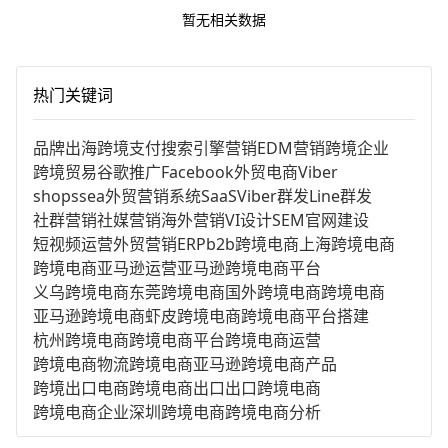
暂无相关数据
热门关键词
品牌出海
跨境支付
搜索引擎营销
EDM营销
跨境企业
跨境贸易
谷歌推广
Facebook
外贸电商
Viber
shopssea
外贸营销系统
SaaS
Viber群发
Line群发
社群营销
社媒营销
海外营销
VI设计
SEM
官网建设
短视频运营
外贸营销
ERP
b2b跨境电商
上海跨境电商
跨境电商亚马逊运营
亚马逊跨境电商平台
义乌跨境电商
东莞跨境电商
国外跨境电商
跨境电商
亚马逊跨境电商
虾皮跨境电商
跨境电商平台搭建
杭州跨境电商
跨境电商平台
跨境电商运营
跨境电商物流
跨境电商亚马逊
跨境电商产品
跨境出口电商
跨境电商出口
出口跨境电商
跨境电商企业
深圳跨境电商
跨境电商分析
进口跨境电商
跨境电商服务
广州跨境电商