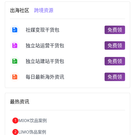
跨境电商市场
跨境电商创业
跨境电商注册
出海社区
跨境资源
跨境电商开店
跨境电商营销
跨境电商网站
跨境电商商品
个人跨境电商
跨境电商案例
国内跨境电商
跨境电商管理
跨境电商卖家
社媒变现干货包
免费领
郑州跨境电商
跨境电商趋势
广东跨境电商
跨境电商支付
阿里跨境电商
全球跨境电商
独立站运营干货包
免费领
跨境电商费用
美国跨境电商
跨境电商仓储
跨境电商推广
河南跨境电商
日本跨境电商
独立站建站干货包
免费领
天津跨境电商
东南亚跨境电商
跨境电商教程
成都跨境电商
独立站跨境电商
跨境电商独立站
跨境电商b2b
阿里巴巴跨境电商
跨境电商erp
每日最新海外资讯
免费领
西安跨境电商
韩国跨境电商
跨境电商退税
沈阳跨境电商
跨境电商服务平台
欧洲跨境电商
跨境电商关税
跨境电商网店
跨境电商物流模式
最热资讯
跨境电商建站
跨境电商国际物流
跨境电商结算
浙江跨境电商
宁波跨境电商
跨境电商的模式
跨境电商优势
跨境电商的优势
seo运营
seo优化
seo
MIOK饮品案例
1
Shopify
独立站
whatsapp群发
LIMO饰品案例
2