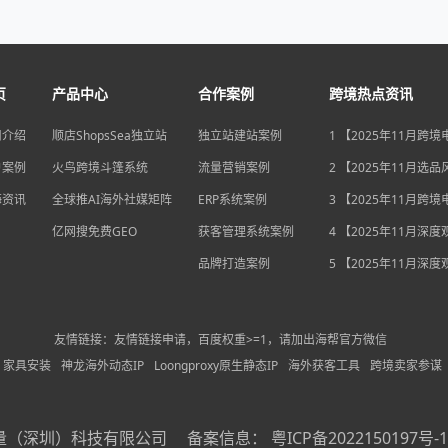
页
产品中心
合作案例
跨境热点资讯
司介绍
顺店ShopsSea独立站
独立站建站案例
1 【2025年11月跨
变局】eBay店铺升级
户案例
火鸟跨境斗篷系统
流量营销案例
独立站流量自主权如
2 【2025年11月选
围？
俄罗斯安眠药需求激
海资讯
全球推AI海外社媒矩阵
ERP系统案例
后，跨境电商如何抢
3 【2025年11月跨
排毒与助眠市场？
机遇】沃尔玛自配送
亿网搜免费GEO
获客管理系统案例
宽，独立站卖家如何
4 【2025年11月深
围？
中国汽车暴增英国销
品牌打造案例
后，跨境电商如何用“
5 【2025年11月深
量”破局增长困局？
海关总署数据新高，
商如何抓住出海“增长
利”？
友情链接：友情链接申请，百度权重>=1，请加出海帮官方微信
家具安装
神龙海外动态IP
Loongproxy原生静态IP
海外获客工具
跨境卖家参谋
量（深圳）科技有限公司
备案信息：
粤ICP备2022150197号-1