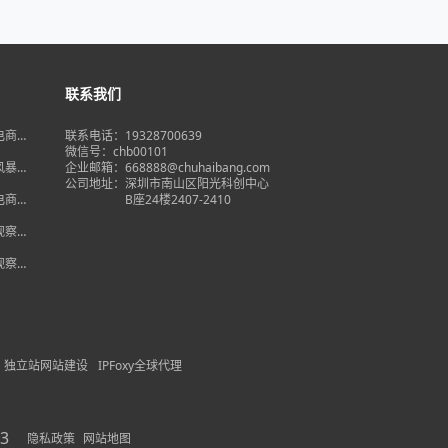
联系我们
境电商大
联系电话：19328700639
在即，
微信号：chb00101
何突
品风暴】
企业邮箱：668888@chuhaibang.com
增背
公司地址：
深圳市南山区阳光科创中心
占数字
境电商新
B座24楼2407-2410
政策放
借势突
度观察】
量背
自主流
度观察】
跨境电
红
独立站网站建设
IPFoxy全球代理
3
隐私政策
网站地图