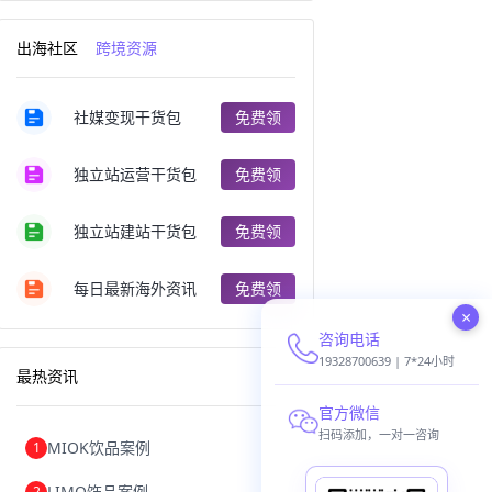
跨境电商出口
出口跨境电商
跨境电商企业
深圳跨境电商
出海社区
跨境资源
跨境电商分析
进口跨境电商
跨境电商服务
广州跨境电商
跨境电商市场
跨境电商创业
社媒变现干货包
免费领
跨境电商注册
跨境电商开店
跨境电商营销
跨境电商网站
跨境电商商品
个人跨境电商
独立站运营干货包
免费领
跨境电商案例
国内跨境电商
跨境电商管理
跨境电商卖家
郑州跨境电商
跨境电商趋势
独立站建站干货包
免费领
广东跨境电商
跨境电商支付
阿里跨境电商
全球跨境电商
每日最新海外资讯
免费领
跨境电商费用
美国跨境电商
×
跨境电商仓储
跨境电商推广
咨询电话
河南跨境电商
日本跨境电商
天津跨境电商
东南亚跨境电商
19328700639 | 7*24小时
最热资讯
跨境电商教程
成都跨境电商
独立站跨境电商
跨境电商独立站
官方微信
跨境电商b2b
阿里巴巴跨境电商
扫码添加，一对一咨询
MIOK饮品案例
1
跨境电商erp
西安跨境电商
韩国跨境电商
跨境电商退税
LIMO饰品案例
2