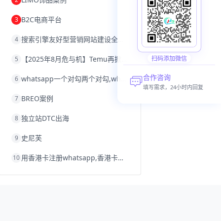
沈阳跨境电商
跨境电商服务平台
欧洲跨境电商
跨境电商关税
B2C电商平台
3
跨境电商网店
跨境电商物流模式
跨境电商建站
跨境电商国际物流
搜索引擎友好型营销网站建设全攻略
4
跨境电商结算
浙江跨境电商
宁波跨境电商
跨境电商的模式
【2025年8月危与机】Temu再掀封店风暴，独立站才是跨境卖家的避险通道
扫码添加微信
5
跨境电商优势
跨境电商的优势
seo运营
seo优化
seo
Shopify
独立站
合作咨询
whatsapp一个对勾两个对勾,whatsapp对勾代表什么意思
6
whatsapp群发
填写需求，24小时内回复
BREO案例
7
独立站DTC出海
8
史尼芙
9
用香港卡注册whatsapp,香港卡不能注册whatsapp
10