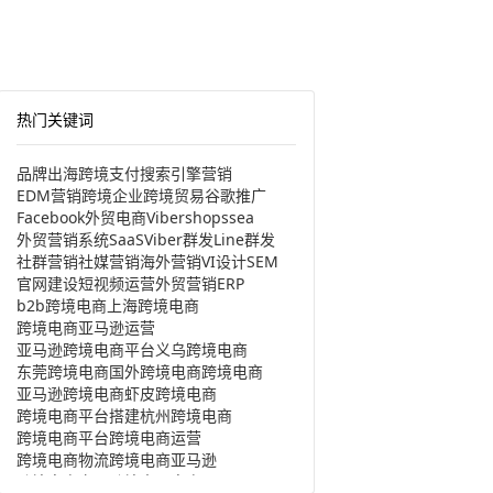
热门关键词
品牌出海
跨境支付
搜索引擎营销
EDM营销
跨境企业
跨境贸易
谷歌推广
Facebook
外贸电商
Viber
shopssea
外贸营销系统
SaaS
Viber群发
Line群发
社群营销
社媒营销
海外营销
VI设计
SEM
官网建设
短视频运营
外贸营销
ERP
b2b跨境电商
上海跨境电商
跨境电商亚马逊运营
亚马逊跨境电商平台
义乌跨境电商
东莞跨境电商
国外跨境电商
跨境电商
亚马逊跨境电商
虾皮跨境电商
跨境电商平台搭建
杭州跨境电商
跨境电商平台
跨境电商运营
跨境电商物流
跨境电商亚马逊
跨境电商产品
跨境出口电商