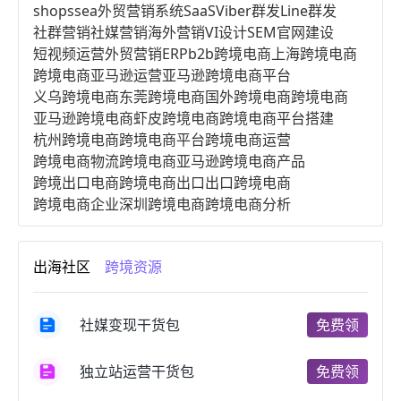
shopssea
外贸营销系统
SaaS
Viber群发
Line群发
社群营销
社媒营销
海外营销
VI设计
SEM
官网建设
短视频运营
外贸营销
ERP
b2b跨境电商
上海跨境电商
跨境电商亚马逊运营
亚马逊跨境电商平台
义乌跨境电商
东莞跨境电商
国外跨境电商
跨境电商
亚马逊跨境电商
虾皮跨境电商
跨境电商平台搭建
杭州跨境电商
跨境电商平台
跨境电商运营
跨境电商物流
跨境电商亚马逊
跨境电商产品
跨境出口电商
跨境电商出口
出口跨境电商
跨境电商企业
深圳跨境电商
跨境电商分析
进口跨境电商
跨境电商服务
广州跨境电商
跨境电商市场
跨境电商创业
跨境电商注册
出海社区
跨境资源
跨境电商开店
跨境电商营销
跨境电商网站
跨境电商商品
个人跨境电商
跨境电商案例
国内跨境电商
跨境电商管理
跨境电商卖家
社媒变现干货包
免费领
郑州跨境电商
跨境电商趋势
广东跨境电商
跨境电商支付
阿里跨境电商
全球跨境电商
独立站运营干货包
免费领
跨境电商费用
美国跨境电商
跨境电商仓储
跨境电商推广
河南跨境电商
日本跨境电商