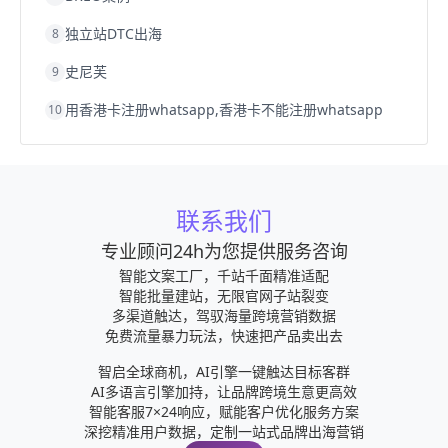
独立站DTC出海
8
史尼芙
9
用香港卡注册whatsapp,香港卡不能注册whatsapp
10
联系我们
专业顾问24h为您提供服务咨询
智能文案工厂，千站千面精准适配
智能批量建站，无限官网子站裂变
多渠道触达，驾驭海量跨境营销数据
免费流量暴力玩法，快速把产品卖出去
智启全球商机，AI引擎一键触达目标客群
AI多语言引擎加持，让品牌跨境生意更高效
智能客服7×24响应，赋能客户优化服务方案
深挖精准用户数据，定制一站式品牌出海营销