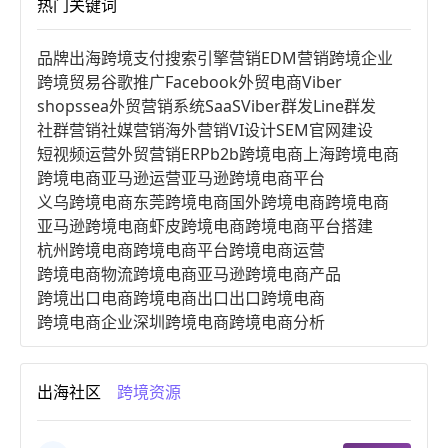
热门关键词
品牌出海
跨境支付
搜索引擎营销
EDM营销
跨境企业
跨境贸易
谷歌推广
Facebook
外贸电商
Viber
shopssea
外贸营销系统
SaaS
Viber群发
Line群发
社群营销
社媒营销
海外营销
VI设计
SEM
官网建设
短视频运营
外贸营销
ERP
b2b跨境电商
上海跨境电商
跨境电商亚马逊运营
亚马逊跨境电商平台
义乌跨境电商
东莞跨境电商
国外跨境电商
跨境电商
亚马逊跨境电商
虾皮跨境电商
跨境电商平台搭建
杭州跨境电商
跨境电商平台
跨境电商运营
跨境电商物流
跨境电商亚马逊
跨境电商产品
跨境出口电商
跨境电商出口
出口跨境电商
跨境电商企业
深圳跨境电商
跨境电商分析
进口跨境电商
跨境电商服务
广州跨境电商
跨境电商市场
跨境电商创业
跨境电商注册
出海社区
跨境资源
跨境电商开店
跨境电商营销
跨境电商网站
跨境电商商品
个人跨境电商
跨境电商案例
国内跨境电商
跨境电商管理
跨境电商卖家