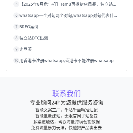
【2025年8月危与机】Temu再掀封店风暴，独立站才是跨境卖家的避险通道
5
whatsapp一个对勾两个对勾,whatsapp对勾代表什么意思
6
BREO案例
7
独立站DTC出海
8
史尼芙
9
用香港卡注册whatsapp,香港卡不能注册whatsapp
10
联系我们
专业顾问24h为您提供服务咨询
智能文案工厂，千站千面精准适配
智能批量建站，无限官网子站裂变
多渠道触达，驾驭海量跨境营销数据
免费流量暴力玩法，快速把产品卖出去