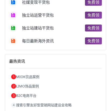
社媒变现干货包
免费领
郑州跨境电商
跨境电商趋势
广东跨境电商
跨境电商支付
阿里跨境电商
全球跨境电商
独立站运营干货包
免费领
跨境电商费用
美国跨境电商
跨境电商仓储
跨境电商推广
河南跨境电商
日本跨境电商
独立站建站干货包
免费领
天津跨境电商
东南亚跨境电商
跨境电商教程
成都跨境电商
独立站跨境电商
跨境电商独立站
跨境电商b2b
阿里巴巴跨境电商
跨境电商erp
每日最新海外资讯
免费领
西安跨境电商
韩国跨境电商
跨境电商退税
沈阳跨境电商
跨境电商服务平台
欧洲跨境电商
跨境电商关税
跨境电商网店
跨境电商物流模式
最热资讯
跨境电商建站
跨境电商国际物流
跨境电商结算
浙江跨境电商
宁波跨境电商
跨境电商的模式
跨境电商优势
跨境电商的优势
seo运营
seo优化
seo
MIOK饮品案例
1
Shopify
独立站
whatsapp群发
LIMO饰品案例
2
B2C电商平台
3
搜索引擎友好型营销网站建设全攻略
4