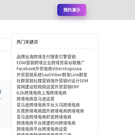
预约演示
热门关键词
品牌出海
跨境支付
搜索引擎营销
EDM营销
跨境企业
跨境贸易
谷歌推广
Facebook
外贸电商
Viber
shopssea
外贸营销系统
SaaS
Viber群发
Line群发
社群营销
社媒营销
海外营销
VI设计
SEM
官网建设
短视频运营
外贸营销
ERP
量
b2b跨境电商
上海跨境电商
跨境电商亚马逊运营
广
亚马逊跨境电商平台
义乌跨境电商
，
东莞跨境电商
国外跨境电商
跨境电商
亚马逊跨境电商
虾皮跨境电商
跨境电商平台搭建
杭州跨境电商
跨境电商平台
跨境电商运营
跨境电商物流
跨境电商亚马逊