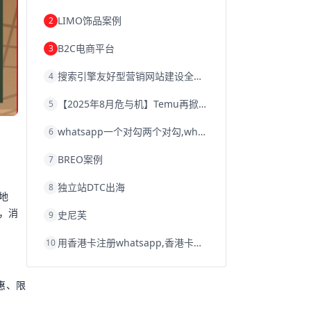
韩国跨境电商
跨境电商退税
LIMO饰品案例
2
沈阳跨境电商
跨境电商服务平台
欧洲跨境电商
跨境电商关税
B2C电商平台
3
跨境电商网店
跨境电商物流模式
跨境电商建站
跨境电商国际物流
搜索引擎友好型营销网站建设全攻略
4
跨境电商结算
浙江跨境电商
宁波跨境电商
跨境电商的模式
【2025年8月危与机】Temu再掀封店风暴，独立站才是跨境卖家的避险通道
5
跨境电商优势
跨境电商的优势
seo运营
seo优化
seo
Shopify
独立站
whatsapp一个对勾两个对勾,whatsapp对勾代表什么意思
6
whatsapp群发
BREO案例
7
独立站DTC出海
8
地
，消
史尼芙
9
用香港卡注册whatsapp,香港卡不能注册whatsapp
10
惠、限