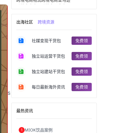
跨境电商产品
跨境出口电商
跨境电商出口
出口跨境电商
跨境电商企业
深圳跨境电商
出海社区
跨境资源
跨境电商分析
进口跨境电商
跨境电商服务
广州跨境电商
跨境电商市场
跨境电商创业
社媒变现干货包
免费领
跨境电商注册
跨境电商开店
跨境电商营销
跨境电商网站
跨境电商商品
个人跨境电商
独立站运营干货包
免费领
跨境电商案例
国内跨境电商
跨境电商管理
跨境电商卖家
郑州跨境电商
跨境电商趋势
独立站建站干货包
免费领
广东跨境电商
跨境电商支付
阿里跨境电商
全球跨境电商
每日最新海外资讯
免费领
跨境电商费用
美国跨境电商
S
跨境电商仓储
跨境电商推广
河南跨境电商
日本跨境电商
天津跨境电商
东南亚跨境电商
最热资讯
跨境电商教程
成都跨境电商
独立站跨境电商
跨境电商独立站
跨境电商b2b
阿里巴巴跨境电商
MIOK饮品案例
1
跨境电商erp
西安跨境电商