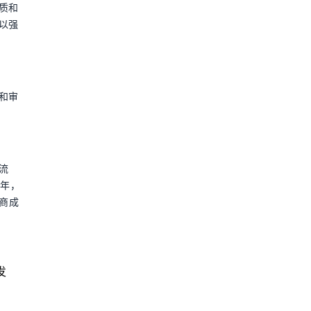
质和
以强
和审
流
5年，
商成
发