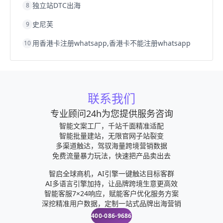
独立站DTC出海
8
史尼芙
9
用香港卡注册whatsapp,香港卡不能注册whatsapp
10
联系我们
专业顾问24h为您提供服务咨询
智能文案工厂，千站千面精准适配
智能批量建站，无限官网子站裂变
多渠道触达，驾驭海量跨境营销数据
免费流量暴力玩法，快速把产品卖出去
智启全球商机，AI引擎一键触达目标客群
AI多语言引擎加持，让品牌跨境生意更高效
智能客服7×24响应，赋能客户优化服务方案
深挖精准用户数据，定制一站式品牌出海营销
400-086-9686