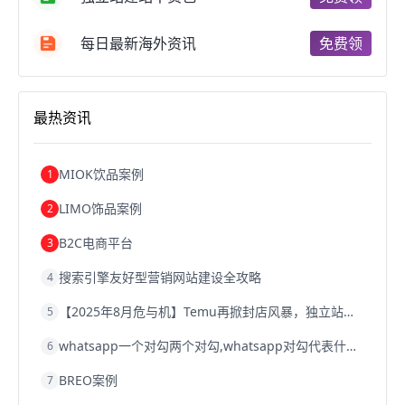
成都跨境电商
独立站跨境电商
跨境电商独立站
跨境电商b2b
阿里巴巴跨境电商
跨境电商erp
每日最新海外资讯
免费领
西安跨境电商
韩国跨境电商
跨境电商退税
沈阳跨境电商
跨境电商服务平台
欧洲跨境电商
跨境电商关税
跨境电商网店
跨境电商物流模式
最热资讯
跨境电商建站
跨境电商国际物流
跨境电商结算
浙江跨境电商
宁波跨境电商
跨境电商的模式
跨境电商优势
跨境电商的优势
seo运营
seo优化
seo
MIOK饮品案例
1
Shopify
独立站
whatsapp群发
LIMO饰品案例
2
B2C电商平台
3
搜索引擎友好型营销网站建设全攻略
4
【2025年8月危与机】Temu再掀封店风暴，独立站才是跨境卖家的避险通道
5
whatsapp一个对勾两个对勾,whatsapp对勾代表什么意思
6
BREO案例
7