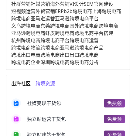
社群营销
社媒营销
海外营销
VI设计
SEM
官网建设
短视频运营
外贸营销
ERP
b2b跨境电商
上海跨境电商
跨境电商亚马逊运营
亚马逊跨境电商平台
义乌跨境电商
东莞跨境电商
国外跨境电商
跨境电商
亚马逊跨境电商
虾皮跨境电商
跨境电商平台搭建
杭州跨境电商
跨境电商平台
跨境电商运营
跨境电商物流
跨境电商亚马逊
跨境电商产品
跨境出口电商
跨境电商出口
出口跨境电商
跨境电商企业
深圳跨境电商
跨境电商分析
进口跨境电商
跨境电商服务
广州跨境电商
跨境电商市场
跨境电商创业
跨境电商注册
出海社区
跨境资源
跨境电商开店
跨境电商营销
跨境电商网站
跨境电商商品
个人跨境电商
跨境电商案例
国内跨境电商
跨境电商管理
跨境电商卖家
社媒变现干货包
免费领
郑州跨境电商
跨境电商趋势
广东跨境电商
跨境电商支付
阿里跨境电商
全球跨境电商
独立站运营干货包
免费领
跨境电商费用
美国跨境电商
跨境电商仓储
跨境电商推广
河南跨境电商
日本跨境电商
独立站建站干货包
免费领
天津跨境电商
东南亚跨境电商
跨境电商教程