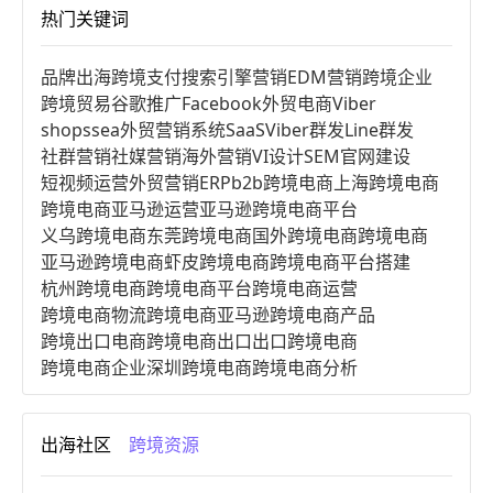
热门关键词
品牌出海
跨境支付
搜索引擎营销
EDM营销
跨境企业
跨境贸易
谷歌推广
Facebook
外贸电商
Viber
shopssea
外贸营销系统
SaaS
Viber群发
Line群发
社群营销
社媒营销
海外营销
VI设计
SEM
官网建设
短视频运营
外贸营销
ERP
b2b跨境电商
上海跨境电商
跨境电商亚马逊运营
亚马逊跨境电商平台
义乌跨境电商
东莞跨境电商
国外跨境电商
跨境电商
亚马逊跨境电商
虾皮跨境电商
跨境电商平台搭建
杭州跨境电商
跨境电商平台
跨境电商运营
跨境电商物流
跨境电商亚马逊
跨境电商产品
跨境出口电商
跨境电商出口
出口跨境电商
跨境电商企业
深圳跨境电商
跨境电商分析
进口跨境电商
跨境电商服务
广州跨境电商
跨境电商市场
跨境电商创业
跨境电商注册
出海社区
跨境资源
跨境电商开店
跨境电商营销
跨境电商网站
跨境电商商品
个人跨境电商
跨境电商案例