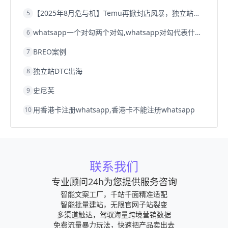
【2025年8月危与机】Temu再掀封店风暴，独立站才是跨境卖家的避险通道
5
whatsapp一个对勾两个对勾,whatsapp对勾代表什么意思
6
BREO案例
7
独立站DTC出海
8
史尼芙
9
用香港卡注册whatsapp,香港卡不能注册whatsapp
10
联系我们
专业顾问24h为您提供服务咨询
智能文案工厂，千站千面精准适配
智能批量建站，无限官网子站裂变
多渠道触达，驾驭海量跨境营销数据
免费流量暴力玩法，快速把产品卖出去