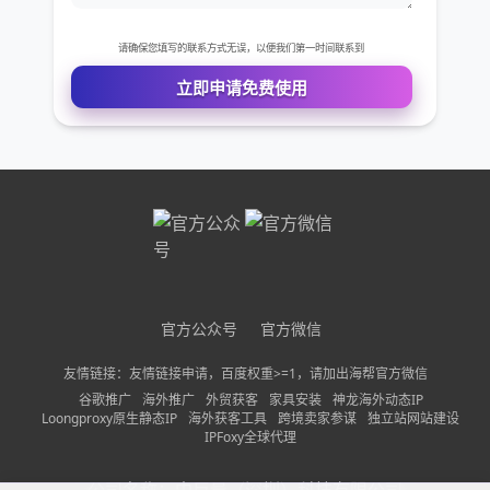
免费VIP权限体验
您的姓名
您的电话
公司名称
官方公众号
官方微信
需求描述
友情链接：友情链接申请，百度权重>=1，请加出海帮官方微信
谷歌推广
海外推广
外贸获客
家具安装
神龙海外动态IP
Loongproxy原生静态IP
海外获客工具
跨境卖家参谋
独立站网站建设
IPFoxy全球代理
请确保您填写的联系方式无误，以便我们第一时间联系到