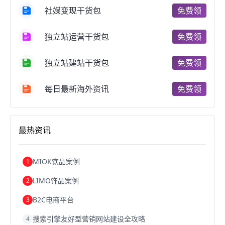
国内跨境电商
跨境电商管理
跨境电商卖家
社媒变现干货包
免费领
郑州跨境电商
跨境电商趋势
广东跨境电商
跨境电商支付
阿里跨境电商
全球跨境电商
独立站运营干货包
免费领
跨境电商费用
美国跨境电商
跨境电商仓储
跨境电商推广
河南跨境电商
日本跨境电商
独立站建站干货包
免费领
天津跨境电商
东南亚跨境电商
跨境电商教程
成都跨境电商
独立站跨境电商
跨境电商独立站
跨境电商b2b
阿里巴巴跨境电商
跨境电商erp
每日最新海外资讯
免费领
西安跨境电商
韩国跨境电商
跨境电商退税
沈阳跨境电商
跨境电商服务平台
欧洲跨境电商
跨境电商关税
跨境电商网店
跨境电商物流模式
最热资讯
跨境电商建站
跨境电商国际物流
跨境电商结算
浙江跨境电商
宁波跨境电商
跨境电商的模式
跨境电商优势
跨境电商的优势
seo运营
seo优化
seo
MIOK饮品案例
1
Shopify
独立站
whatsapp群发
LIMO饰品案例
2
B2C电商平台
3
搜索引擎友好型营销网站建设全攻略
4