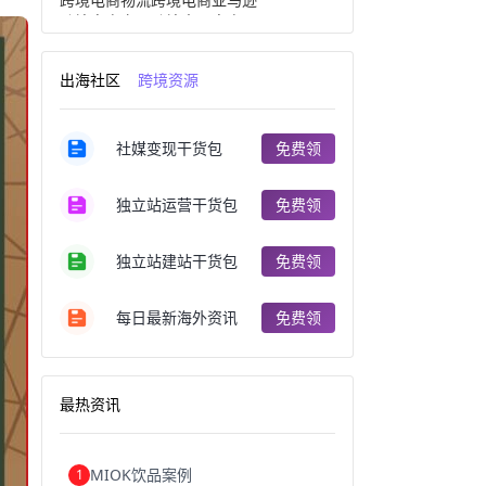
跨境电商产品
跨境出口电商
跨境电商出口
出口跨境电商
跨境电商企业
深圳跨境电商
出海社区
跨境资源
跨境电商分析
进口跨境电商
跨境电商服务
广州跨境电商
跨境电商市场
跨境电商创业
社媒变现干货包
免费领
跨境电商注册
跨境电商开店
跨境电商营销
跨境电商网站
跨境电商商品
个人跨境电商
独立站运营干货包
免费领
跨境电商案例
国内跨境电商
跨境电商管理
跨境电商卖家
郑州跨境电商
跨境电商趋势
独立站建站干货包
免费领
广东跨境电商
跨境电商支付
阿里跨境电商
全球跨境电商
每日最新海外资讯
免费领
跨境电商费用
美国跨境电商
跨境电商仓储
跨境电商推广
河南跨境电商
日本跨境电商
天津跨境电商
东南亚跨境电商
最热资讯
跨境电商教程
成都跨境电商
独立站跨境电商
跨境电商独立站
跨境电商b2b
阿里巴巴跨境电商
MIOK饮品案例
1
跨境电商erp
西安跨境电商