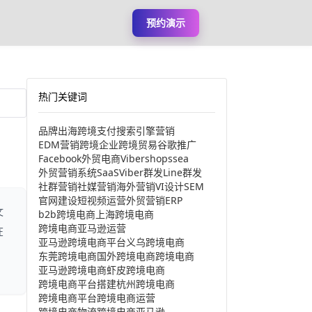
预约演示
热门关键词
品牌出海
跨境支付
搜索引擎营销
EDM营销
跨境企业
跨境贸易
谷歌推广
Facebook
外贸电商
Viber
shopssea
外贸营销系统
SaaS
Viber群发
Line群发
社群营销
社媒营销
海外营销
VI设计
SEM
官网建设
短视频运营
外贸营销
ERP
文
b2b跨境电商
上海跨境电商
跨境电商亚马逊运营
在
亚马逊跨境电商平台
义乌跨境电商
东莞跨境电商
国外跨境电商
跨境电商
亚马逊跨境电商
虾皮跨境电商
跨境电商平台搭建
杭州跨境电商
跨境电商平台
跨境电商运营
跨境电商物流
跨境电商亚马逊