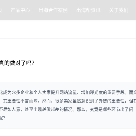
页
产品中心
出海合作案例
出海帮资讯
关于我们
链真的做对了吗？
化成为众多企业和个人卖家提升网站流量、增加曝光度的重要手段。而
，其重要性不言而喻。然而，很多卖家虽然意识到了外链的重要性，但
果不尽如人意，甚至出现越做越差的情况。那么，究竟是哪些环节出了问
呢？