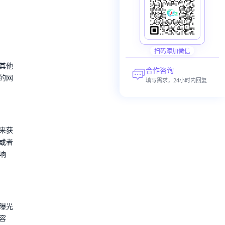
扫码添加微信
其他
合作咨询
的网
填写需求，24小时内回复
来获
或者
响
曝光
容