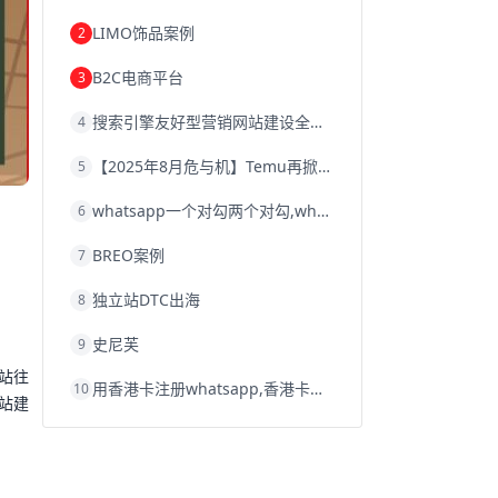
韩国跨境电商
跨境电商退税
LIMO饰品案例
2
沈阳跨境电商
跨境电商服务平台
欧洲跨境电商
跨境电商关税
B2C电商平台
3
跨境电商网店
跨境电商物流模式
跨境电商建站
跨境电商国际物流
搜索引擎友好型营销网站建设全攻略
4
跨境电商结算
浙江跨境电商
宁波跨境电商
跨境电商的模式
【2025年8月危与机】Temu再掀封店风暴，独立站才是跨境卖家的避险通道
5
跨境电商优势
跨境电商的优势
seo运营
seo优化
seo
Shopify
独立站
whatsapp一个对勾两个对勾,whatsapp对勾代表什么意思
6
whatsapp群发
BREO案例
7
独立站DTC出海
8
史尼芙
9
站往
用香港卡注册whatsapp,香港卡不能注册whatsapp
10
站建