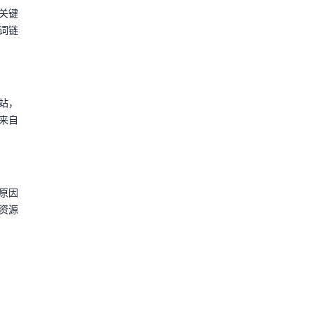
关键
词链
站，
来自
原因
资源