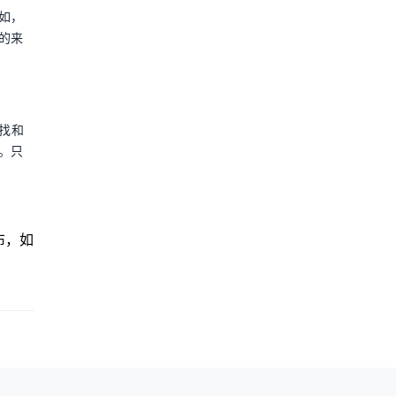
如，
的来
找和
。只
布，如