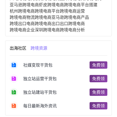
亚马逊跨境电商
虾皮跨境电商
跨境电商平台搭建
杭州跨境电商
跨境电商平台
跨境电商运营
跨境电商物流
跨境电商亚马逊
跨境电商产品
跨境出口电商
跨境电商出口
出口跨境电商
跨境电商企业
深圳跨境电商
跨境电商分析
进口跨境电商
跨境电商服务
广州跨境电商
跨境电商市场
跨境电商创业
跨境电商注册
出海社区
跨境资源
跨境电商开店
跨境电商营销
跨境电商网站
跨境电商商品
个人跨境电商
跨境电商案例
国内跨境电商
跨境电商管理
跨境电商卖家
社媒变现干货包
免费领
郑州跨境电商
跨境电商趋势
广东跨境电商
跨境电商支付
阿里跨境电商
全球跨境电商
独立站运营干货包
免费领
跨境电商费用
美国跨境电商
跨境电商仓储
跨境电商推广
河南跨境电商
日本跨境电商
独立站建站干货包
免费领
天津跨境电商
东南亚跨境电商
跨境电商教程
成都跨境电商
独立站跨境电商
跨境电商独立站
跨境电商b2b
阿里巴巴跨境电商
跨境电商erp
每日最新海外资讯
免费领
西安跨境电商
韩国跨境电商
跨境电商退税