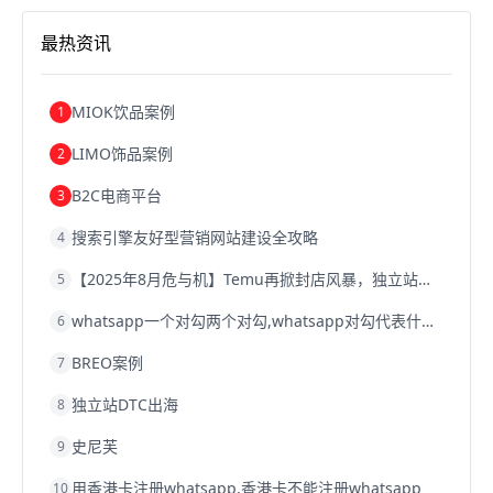
沈阳跨境电商
跨境电商服务平台
欧洲跨境电商
跨境电商关税
跨境电商网店
跨境电商物流模式
最热资讯
跨境电商建站
跨境电商国际物流
跨境电商结算
浙江跨境电商
宁波跨境电商
跨境电商的模式
跨境电商优势
跨境电商的优势
seo运营
seo优化
seo
MIOK饮品案例
1
Shopify
独立站
whatsapp群发
LIMO饰品案例
2
B2C电商平台
3
搜索引擎友好型营销网站建设全攻略
4
【2025年8月危与机】Temu再掀封店风暴，独立站才是跨境卖家的避险通道
5
whatsapp一个对勾两个对勾,whatsapp对勾代表什么意思
6
BREO案例
7
独立站DTC出海
8
史尼芙
9
用香港卡注册whatsapp,香港卡不能注册whatsapp
10