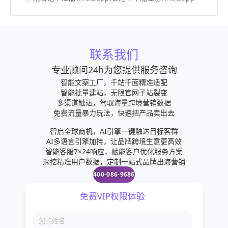
联系我们
专业顾问24h为您提供服务咨询
智能文案工厂，千站千面精准适配
智能批量建站，无限官网子站裂变
多渠道触达，驾驭海量跨境营销数据
免费流量暴力玩法，快速把产品卖出去
智启全球商机，AI引擎一键触达目标客群
AI多语言引擎加持，让品牌跨境生意更高效
智能客服7×24响应，赋能客户优化服务方案
深挖精准用户数据，定制一站式品牌出海营销
400-086-9686