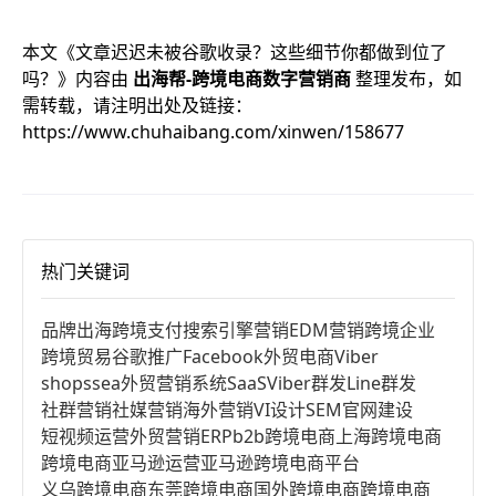
本文《
文章迟迟未被谷歌收录？这些细节你都做到位了
吗？
》内容由
出海帮-跨境电商数字营销商
整理发布，如
需转载，请注明出处及链接：
https://www.chuhaibang.com/xinwen/158677
热门关键词
品牌出海
跨境支付
搜索引擎营销
EDM营销
跨境企业
跨境贸易
谷歌推广
Facebook
外贸电商
Viber
shopssea
外贸营销系统
SaaS
Viber群发
Line群发
社群营销
社媒营销
海外营销
VI设计
SEM
官网建设
短视频运营
外贸营销
ERP
b2b跨境电商
上海跨境电商
跨境电商亚马逊运营
亚马逊跨境电商平台
义乌跨境电商
东莞跨境电商
国外跨境电商
跨境电商