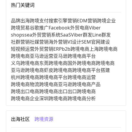
热门关键词
品牌出海
跨境支付
搜索引擎营销
EDM营销
跨境企业
跨境贸易
谷歌推广
Facebook
外贸电商
Viber
shopssea
外贸营销系统
SaaS
Viber群发
Line群发
社群营销
社媒营销
海外营销
VI设计
SEM
官网建设
短视频运营
外贸营销
ERP
b2b跨境电商
上海跨境电商
跨境电商亚马逊运营
亚马逊跨境电商平台
义乌跨境电商
东莞跨境电商
国外跨境电商
跨境电商
亚马逊跨境电商
虾皮跨境电商
跨境电商平台搭建
杭州跨境电商
跨境电商平台
跨境电商运营
跨境电商物流
跨境电商亚马逊
跨境电商产品
跨境出口电商
跨境电商出口
出口跨境电商
跨境电商企业
深圳跨境电商
跨境电商分析
进口跨境电商
跨境电商服务
广州跨境电商
跨境电商市场
跨境电商创业
跨境电商注册
出海社区
跨境资源
跨境电商开店
跨境电商营销
跨境电商网站
跨境电商商品
个人跨境电商
跨境电商案例