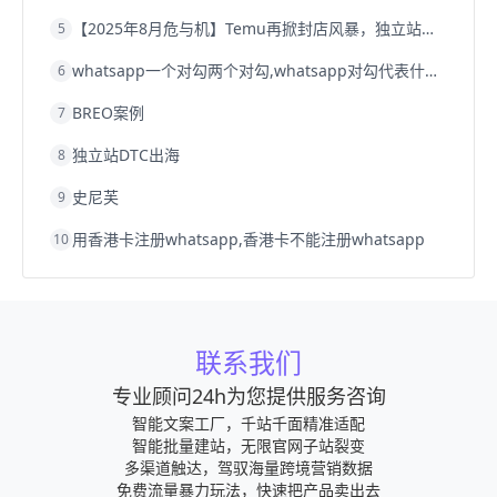
【2025年8月危与机】Temu再掀封店风暴，独立站才是跨境卖家的避险通道
5
whatsapp一个对勾两个对勾,whatsapp对勾代表什么意思
6
BREO案例
7
独立站DTC出海
8
史尼芙
9
用香港卡注册whatsapp,香港卡不能注册whatsapp
10
联系我们
专业顾问24h为您提供服务咨询
智能文案工厂，千站千面精准适配
智能批量建站，无限官网子站裂变
多渠道触达，驾驭海量跨境营销数据
免费流量暴力玩法，快速把产品卖出去