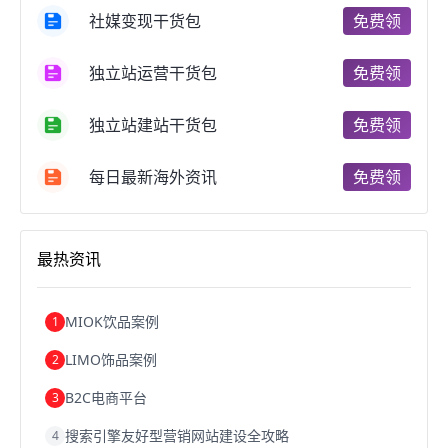
国内跨境电商
跨境电商管理
跨境电商卖家
社媒变现干货包
免费领
郑州跨境电商
跨境电商趋势
广东跨境电商
跨境电商支付
阿里跨境电商
全球跨境电商
独立站运营干货包
免费领
跨境电商费用
美国跨境电商
跨境电商仓储
跨境电商推广
河南跨境电商
日本跨境电商
独立站建站干货包
免费领
天津跨境电商
东南亚跨境电商
跨境电商教程
成都跨境电商
独立站跨境电商
跨境电商独立站
跨境电商b2b
阿里巴巴跨境电商
跨境电商erp
每日最新海外资讯
免费领
西安跨境电商
韩国跨境电商
跨境电商退税
沈阳跨境电商
跨境电商服务平台
欧洲跨境电商
跨境电商关税
跨境电商网店
跨境电商物流模式
最热资讯
跨境电商建站
跨境电商国际物流
跨境电商结算
浙江跨境电商
宁波跨境电商
跨境电商的模式
跨境电商优势
跨境电商的优势
seo运营
seo优化
seo
MIOK饮品案例
1
Shopify
独立站
whatsapp群发
LIMO饰品案例
2
B2C电商平台
3
搜索引擎友好型营销网站建设全攻略
4