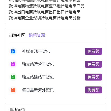
杭州跨境电商
跨境电商平台
跨境电商运营
跨境电商物流
跨境电商亚马逊
跨境电商产品
跨境出口电商
跨境电商出口
出口跨境电商
跨境电商企业
深圳跨境电商
跨境电商分析
进口跨境电商
跨境电商服务
广州跨境电商
跨境电商市场
跨境电商创业
跨境电商注册
出海社区
跨境资源
跨境电商开店
跨境电商营销
跨境电商网站
跨境电商商品
个人跨境电商
跨境电商案例
国内跨境电商
跨境电商管理
跨境电商卖家
社媒变现干货包
免费领
郑州跨境电商
跨境电商趋势
广东跨境电商
跨境电商支付
阿里跨境电商
全球跨境电商
独立站运营干货包
免费领
跨境电商费用
美国跨境电商
跨境电商仓储
跨境电商推广
河南跨境电商
日本跨境电商
独立站建站干货包
免费领
天津跨境电商
东南亚跨境电商
跨境电商教程
成都跨境电商
独立站跨境电商
跨境电商独立站
跨境电商b2b
阿里巴巴跨境电商
跨境电商erp
每日最新海外资讯
免费领
西安跨境电商
韩国跨境电商
跨境电商退税
沈阳跨境电商
跨境电商服务平台
欧洲跨境电商
跨境电商关税
跨境电商网店
跨境电商物流模式
最热资讯