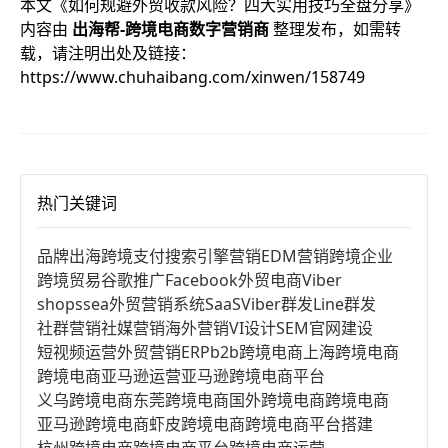
本文《
如何规避外贸收款风险？四大实用技巧全盘分享
》
内容由
出海帮-跨境电商数字营销商
整理发布，如需转
载，请注明出处及链接：
https://www.chuhaibang.com/xinwen/158749
热门关键词
品牌出海
跨境支付
搜索引擎营销
EDM营销
跨境企业
跨境贸易
谷歌推广
Facebook
外贸电商
Viber
shopssea
外贸营销系统
SaaS
Viber群发
Line群发
社群营销
社媒营销
海外营销
VI设计
SEM
官网建设
短视频运营
外贸营销
ERP
b2b跨境电商
上海跨境电商
跨境电商亚马逊运营
亚马逊跨境电商平台
义乌跨境电商
东莞跨境电商
国外跨境电商
跨境电商
亚马逊跨境电商
虾皮跨境电商
跨境电商平台搭建