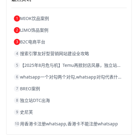
跨境电商建站
跨境电商国际物流
跨境电商结算
浙江跨境电商
宁波跨境电商
跨境电商的模式
跨境电商优势
跨境电商的优势
seo运营
seo优化
seo
MIOK饮品案例
1
Shopify
独立站
whatsapp群发
LIMO饰品案例
2
B2C电商平台
3
搜索引擎友好型营销网站建设全攻略
4
【2025年8月危与机】Temu再掀封店风暴，独立站才是跨境卖家的避险通道
5
whatsapp一个对勾两个对勾,whatsapp对勾代表什么意思
6
BREO案例
7
独立站DTC出海
8
史尼芙
9
用香港卡注册whatsapp,香港卡不能注册whatsapp
10