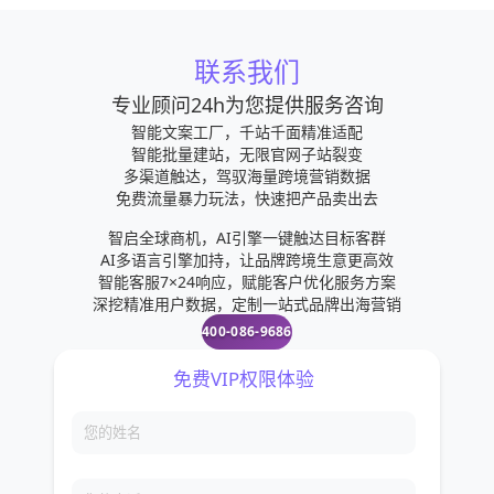
联系我们
专业顾问24h为您提供服务咨询
智能文案工厂，千站千面精准适配
智能批量建站，无限官网子站裂变
多渠道触达，驾驭海量跨境营销数据
免费流量暴力玩法，快速把产品卖出去
智启全球商机，AI引擎一键触达目标客群
AI多语言引擎加持，让品牌跨境生意更高效
智能客服7×24响应，赋能客户优化服务方案
深挖精准用户数据，定制一站式品牌出海营销
400-086-9686