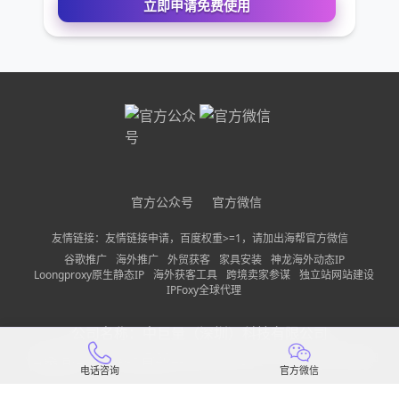
您的电话
公司名称
需求描述
官方公众号
官方微信
友情链接：友情链接申请，百度权重>=1，请加出海帮官方微信
请确保您填写的联系方式无误，以便我们第一时间联系到
谷歌推广
海外推广
外贸获客
家具安装
神龙海外动态IP
Loongproxy原生静态IP
海外获客工具
跨境卖家参谋
独立站网站建设
立即申请免费使用
IPFoxy全球代理
公司名称：
中巨量（深圳）科技有限公司
备案信息：
粤ICP备2022150197号-13
隐私政策
网站地图
电话咨询
官方微信