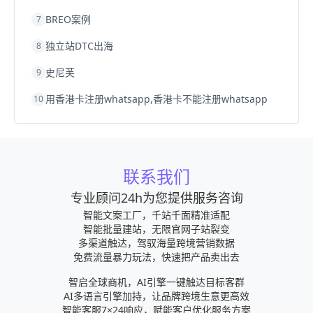
BREO案例
7
独立站DTC出海
8
史尼芙
9
用香港卡注册whatsapp,香港卡不能注册whatsapp
10
联系我们
专业顾问24h为您提供服务咨询
智能文案工厂，千站千面精准适配
智能批量建站，无限官网子站裂变
多渠道触达，驾驭海量跨境营销数据
免费流量暴力玩法，快速把产品卖出去
智启全球商机，AI引擎一键触达目标客群
AI多语言引擎加持，让品牌跨境生意更高效
智能客服7×24响应，赋能客户优化服务方案