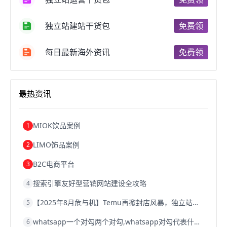
跨境电商费用
美国跨境电商
跨境电商仓储
跨境电商推广
河南跨境电商
日本跨境电商
独立站建站干货包
免费领
天津跨境电商
东南亚跨境电商
跨境电商教程
成都跨境电商
独立站跨境电商
跨境电商独立站
跨境电商b2b
阿里巴巴跨境电商
跨境电商erp
每日最新海外资讯
免费领
西安跨境电商
韩国跨境电商
跨境电商退税
沈阳跨境电商
跨境电商服务平台
欧洲跨境电商
跨境电商关税
跨境电商网店
跨境电商物流模式
最热资讯
跨境电商建站
跨境电商国际物流
跨境电商结算
浙江跨境电商
宁波跨境电商
跨境电商的模式
跨境电商优势
跨境电商的优势
seo运营
seo优化
seo
MIOK饮品案例
1
Shopify
独立站
whatsapp群发
LIMO饰品案例
2
B2C电商平台
3
搜索引擎友好型营销网站建设全攻略
4
【2025年8月危与机】Temu再掀封店风暴，独立站才是跨境卖家的避险通道
5
whatsapp一个对勾两个对勾,whatsapp对勾代表什么意思
6