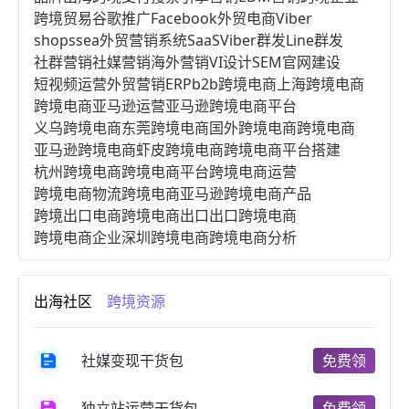
跨境贸易
谷歌推广
Facebook
外贸电商
Viber
shopssea
外贸营销系统
SaaS
Viber群发
Line群发
社群营销
社媒营销
海外营销
VI设计
SEM
官网建设
短视频运营
外贸营销
ERP
b2b跨境电商
上海跨境电商
跨境电商亚马逊运营
亚马逊跨境电商平台
义乌跨境电商
东莞跨境电商
国外跨境电商
跨境电商
亚马逊跨境电商
虾皮跨境电商
跨境电商平台搭建
杭州跨境电商
跨境电商平台
跨境电商运营
跨境电商物流
跨境电商亚马逊
跨境电商产品
跨境出口电商
跨境电商出口
出口跨境电商
跨境电商企业
深圳跨境电商
跨境电商分析
进口跨境电商
跨境电商服务
广州跨境电商
跨境电商市场
跨境电商创业
跨境电商注册
出海社区
跨境资源
跨境电商开店
跨境电商营销
跨境电商网站
跨境电商商品
个人跨境电商
跨境电商案例
国内跨境电商
跨境电商管理
跨境电商卖家
社媒变现干货包
免费领
郑州跨境电商
跨境电商趋势
广东跨境电商
跨境电商支付
阿里跨境电商
全球跨境电商
独立站运营干货包
免费领