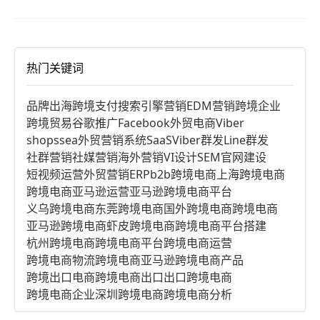
热门关键词
品牌出海
跨境支付
搜索引擎营销
EDM营销
跨境企业
跨境贸易
谷歌推广
Facebook
外贸电商
Viber
shopssea
外贸营销系统
SaaS
Viber群发
Line群发
社群营销
社媒营销
海外营销
VI设计
SEM
官网建设
短视频运营
外贸营销
ERP
b2b跨境电商
上海跨境电商
跨境电商亚马逊运营
亚马逊跨境电商平台
义乌跨境电商
东莞跨境电商
国外跨境电商
跨境电商
亚马逊跨境电商
虾皮跨境电商
跨境电商平台搭建
杭州跨境电商
跨境电商平台
跨境电商运营
跨境电商物流
跨境电商亚马逊
跨境电商产品
跨境出口电商
跨境电商出口
出口跨境电商
跨境电商企业
深圳跨境电商
跨境电商分析
进口跨境电商
跨境电商服务
广州跨境电商