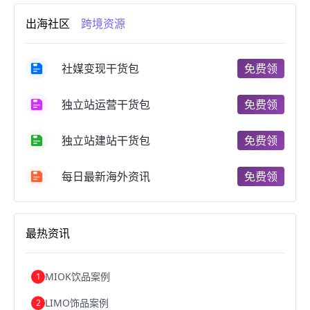
跨境电商市场
跨境电商创业
跨境电商注册
出海社区
跨境资源
跨境电商开店
跨境电商营销
跨境电商网站
跨境电商商品
个人跨境电商
跨境电商案例
国内跨境电商
跨境电商管理
跨境电商卖家
社媒变现干货包
免费领
郑州跨境电商
跨境电商趋势
广东跨境电商
跨境电商支付
阿里跨境电商
全球跨境电商
独立站运营干货包
免费领
跨境电商费用
美国跨境电商
跨境电商仓储
跨境电商推广
河南跨境电商
日本跨境电商
独立站建站干货包
免费领
天津跨境电商
东南亚跨境电商
跨境电商教程
成都跨境电商
独立站跨境电商
跨境电商独立站
跨境电商b2b
阿里巴巴跨境电商
跨境电商erp
每日最新海外资讯
免费领
西安跨境电商
韩国跨境电商
跨境电商退税
沈阳跨境电商
跨境电商服务平台
欧洲跨境电商
跨境电商关税
跨境电商网店
跨境电商物流模式
最热资讯
跨境电商建站
跨境电商国际物流
跨境电商结算
浙江跨境电商
宁波跨境电商
跨境电商的模式
跨境电商优势
跨境电商的优势
seo运营
seo优化
seo
MIOK饮品案例
1
Shopify
独立站
whatsapp群发
LIMO饰品案例
2