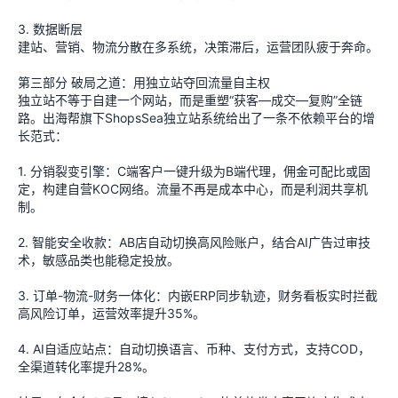
3. 数据断层
建站、营销、物流分散在多系统，决策滞后，运营团队疲于奔命。
第三部分 破局之道：用独立站夺回流量自主权
独立站不等于自建一个网站，而是重塑“获客—成交—复购”全链
路。出海帮旗下ShopsSea独立站系统给出了一条不依赖平台的增
长范式：
1. 分销裂变引擎：C端客户一键升级为B端代理，佣金可配比或固
定，构建自营KOC网络。流量不再是成本中心，而是利润共享机
制。
2. 智能安全收款：AB店自动切换高风险账户，结合AI广告过审技
术，敏感品类也能稳定投放。
3. 订单-物流-财务一体化：内嵌ERP同步轨迹，财务看板实时拦截
高风险订单，运营效率提升35%。
4. AI自适应站点：自动切换语言、币种、支付方式，支持COD，
全渠道转化率提升28%。