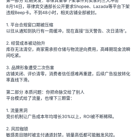
第一部分 近期突发：菲律宾重拳下架事件对卖家的三大冲击
8月14日，菲律宾交通部长公开要求Shopee、Lazada等平台下架
违规Beep卡。不到48小时，相关店铺全部被封。
1. 平台合规窗口期被压缩
以往从通知到执行有一周缓冲，现在直接“当天警告、次日清场”。
2. 经营成本被动抬升
库存无法清空，商家需承担仓储与物流逆向费用，高峰期现金流瞬
间吃紧。
3. 品牌形象遭受二次伤害
店铺关闭、评价清零，消费者信任感难再重建，后续广告投放转化
率直线下滑。
第二部分 本质问题：你把命脉交给了别人
平台模式给了流量，也埋下三颗雷：
1. 流量黑洞
竞价机制让广告成本年均增长30%以上，ROI被不断稀释。
2. 风控枷锁
敏感类目随时被支付通道封禁，销量高低都可能触发风控。