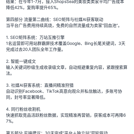
结果：在今年1-7月，接入ShopsSea的美妆类卖家平均广告成本
降低42%，复购率提升65%。
第四部分 流量第二曲线：SEO矩阵与社媒AI获客联动
当平台广告费用持续高烧，免费的自然流量成为卖家“回血池”。
1. SEO矩阵系统：万站互推引擎
1名运营即可用站群霸屏技术覆盖Google、Bing长尾关键词，3天
完成过去20人团队全年工作量。
2. 智能一键成文
输入关键词秒级生成收录级文章，自动规避重复内容，紧跟搜索算
法。
3. 社媒AI获客系统：直播间精准狩猎
自动识别Facebook、TikTok高意向观众并私信触达，多账号协
同，封号率显著降低。
4. 同行粉丝收割机
快速抓取竞品活跃粉丝数据，实现精准再营销，获客成本可再降6
7%。
第五部分 实操建议：30天完成“平台＋独立站”双轮驱动