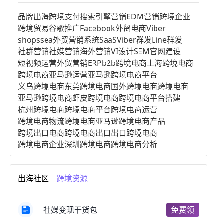
品牌出海
跨境支付
搜索引擎营销
EDM营销
跨境企业
跨境贸易
谷歌推广
Facebook
外贸电商
Viber
shopssea
外贸营销系统
SaaS
Viber群发
Line群发
社群营销
社媒营销
海外营销
VI设计
SEM
官网建设
短视频运营
外贸营销
ERP
b2b跨境电商
上海跨境电商
跨境电商亚马逊运营
亚马逊跨境电商平台
义乌跨境电商
东莞跨境电商
国外跨境电商
跨境电商
亚马逊跨境电商
虾皮跨境电商
跨境电商平台搭建
杭州跨境电商
跨境电商平台
跨境电商运营
跨境电商物流
跨境电商亚马逊
跨境电商产品
跨境出口电商
跨境电商出口
出口跨境电商
跨境电商企业
深圳跨境电商
跨境电商分析
进口跨境电商
跨境电商服务
广州跨境电商
跨境电商市场
跨境电商创业
跨境电商注册
出海社区
跨境资源
跨境电商开店
跨境电商营销
跨境电商网站
跨境电商商品
个人跨境电商
跨境电商案例
国内跨境电商
跨境电商管理
跨境电商卖家
社媒变现干货包
免费领
郑州跨境电商
跨境电商趋势
广东跨境电商