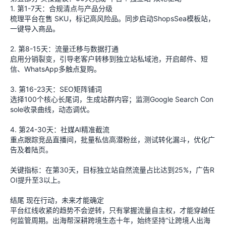
1. 第1-7天：合规清点与产品分级
梳理平台在售 SKU，标记高风险品。同步启动ShopsSea模板站，
一键导入商品。
2. 第8-15天：流量迁移与数据打通
启用分销裂变，引导老客户转移到独立站私域池，开启邮件、短
信、WhatsApp多触点复购。
3. 第16-23天：SEO矩阵铺词
选择100个核心长尾词，生成站群内容；监测Google Search Con
sole收录曲线，动态调优。
4. 第24-30天：社媒AI精准截流
重点跟踪竞品直播间，批量私信高潜粉丝，测试转化漏斗，优化广
告及着陆页。
关键指标：在第30天，目标独立站自然流量占比达到25%，广告R
OI提升至3以上。
结尾 现在行动，未来才能确定
平台红线收紧的趋势不会逆转，只有掌握流量自主权，才能穿越任
何监管周期。出海帮深耕跨境生态十年，始终坚持“让跨境人出海