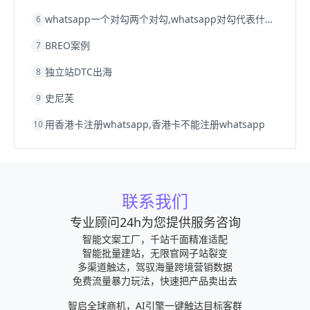
whatsapp一个对勾两个对勾,whatsapp对勾代表什么意思
6
BREO案例
7
独立站DTC出海
8
史尼芙
9
用香港卡注册whatsapp,香港卡不能注册whatsapp
10
联系我们
专业顾问24h为您提供服务咨询
智能文案工厂，千站千面精准适配
智能批量建站，无限官网子站裂变
多渠道触达，驾驭海量跨境营销数据
免费流量暴力玩法，快速把产品卖出去
智启全球商机，AI引擎一键触达目标客群