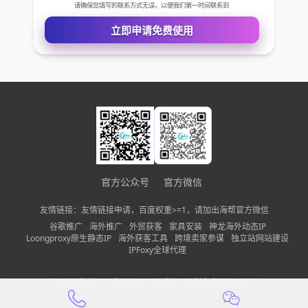
您的姓名
您的电话
公司名称
需求描述
官方公众号
官方微信
友情链接：友情链接申请，百度权重>=1，请加出海帮官方微信
请确保您填写的联系方式无误，以便我们第一时间联系到
谷歌推广
海外推广
外贸获客
家具安装
神龙海外动态IP
Loongproxy原生静态IP
海外获客工具
跨境卖家参谋
独立站网站建设
立即申请免费使用
IPFoxy全球代理
公司名称：
中巨量（深圳）科技有限公司
备案信息：
粤ICP备2022150197号-13
隐私政策
网站地图