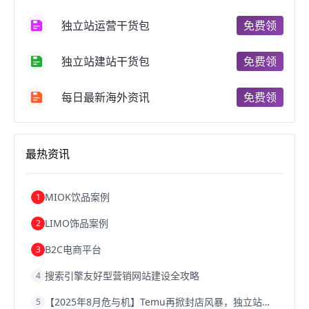
跨境电商支付
阿里跨境电商
全球跨境电商
独立站运营干货包
免费领
跨境电商费用
美国跨境电商
跨境电商仓储
跨境电商推广
河南跨境电商
日本跨境电商
独立站建站干货包
免费领
天津跨境电商
东南亚跨境电商
跨境电商教程
成都跨境电商
独立站跨境电商
跨境电商独立站
跨境电商b2b
阿里巴巴跨境电商
跨境电商erp
每日最新海外资讯
免费领
西安跨境电商
韩国跨境电商
跨境电商退税
沈阳跨境电商
跨境电商服务平台
欧洲跨境电商
跨境电商关税
跨境电商网店
跨境电商物流模式
最热资讯
跨境电商建站
跨境电商国际物流
跨境电商结算
浙江跨境电商
宁波跨境电商
跨境电商的模式
跨境电商优势
跨境电商的优势
seo运营
seo优化
seo
MIOK饮品案例
1
Shopify
独立站
whatsapp群发
LIMO饰品案例
2
B2C电商平台
3
搜索引擎友好型营销网站建设全攻略
4
【2025年8月危与机】Temu再掀封店风暴，独立站才是跨境卖家的避险通道
5