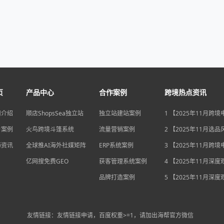
页
产品中心
合作案例
跨境热点资讯
司介绍
顺店ShopsSea独立站
独立站建站案例
1 【2025年11月跨
变局】eBay店铺升级
户案例
火鸟跨境斗篷系统
流量营销案例
独立站流量自主权如
2 【2025年11月选
围？
俄罗斯安眠药需求激
海资讯
全球推AI海外社媒矩阵
ERP系统案例
后，跨境电商如何抢
3 【2025年11月跨
排毒与助眠市场？
机遇】沃尔玛自配送
亿网搜免费GEO
获客管理系统案例
宽，独立站卖家如何
4 【2025年11月深
围？
中国汽车暴增英国销
品牌打造案例
后，跨境电商如何用“
5 【2025年11月深
量”破局增长困局？
海关总署数据新高，
商如何抓住出海“增长
利”？
友情链接：友情链接申请，百度权重>=1，请加出海帮官方微信