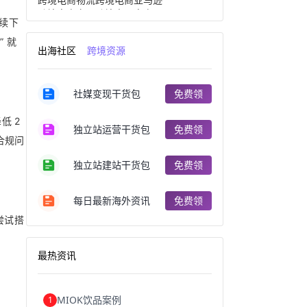
跨境电商产品
跨境出口电商
持续下
跨境电商出口
出口跨境电商
跨境电商企业
深圳跨境电商
 就
出海社区
跨境资源
跨境电商分析
进口跨境电商
跨境电商服务
广州跨境电商
跨境电商市场
跨境电商创业
社媒变现干货包
免费领
跨境电商注册
跨境电商开店
跨境电商营销
跨境电商网站
低 2
跨境电商商品
个人跨境电商
独立站运营干货包
免费领
跨境电商案例
国内跨境电商
合规问
跨境电商管理
跨境电商卖家
郑州跨境电商
跨境电商趋势
独立站建站干货包
免费领
广东跨境电商
跨境电商支付
阿里跨境电商
全球跨境电商
每日最新海外资讯
免费领
跨境电商费用
美国跨境电商
跨境电商仓储
跨境电商推广
尝试搭
河南跨境电商
日本跨境电商
天津跨境电商
东南亚跨境电商
最热资讯
跨境电商教程
成都跨境电商
独立站跨境电商
跨境电商独立站
跨境电商b2b
阿里巴巴跨境电商
MIOK饮品案例
1
跨境电商erp
西安跨境电商