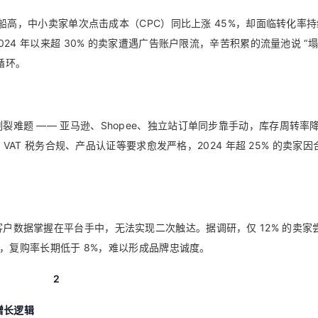
涨船高，中小卖家单次点击成本（CPC）同比上涨 45%，却面临转化率
4 年以来超 30% 的卖家遭遇广告账户限流，辛苦积累的流量池说 “塌”
循环。
难题 —— 亚马逊、Shopee、独立站订单同步靠手动，库存周转率降
VAT 税务合规、产品认证等要求愈发严格，2024 年超 25% 的卖家因
户数据掌握在平台手中，无法实现二次触达。据调研，仅 12% 的卖家
，复购率长期低于 8%，难以形成品牌忠诚度。
2
构增长逻辑