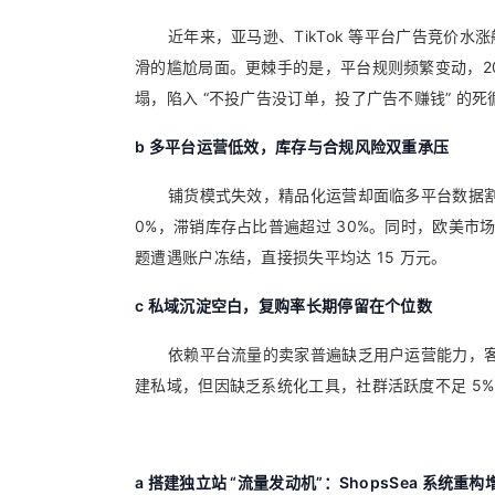
近年来，亚马逊、TikTok 等平台广告竞价水
滑的尴尬局面。更棘手的是，平台规则频繁变动，202
塌，陷入 “不投广告没订单，投了广告不赚钱” 的死
b 多平台运营低效，库存与合规风险双重承压
铺货模式失效，精品化运营却面临多平台数据割裂
0%，滞销库存占比普遍超过 30%。同时，欧美市场 
题遭遇账户冻结，直接损失平均达 15 万元。
c 私域沉淀空白，复购率长期停留在个位数
依赖平台流量的卖家普遍缺乏用户运营能力，客
建私域，但因缺乏系统化工具，社群活跃度不足 5%
a
搭建独立站 “流量发动机”：ShopsSea 系统重