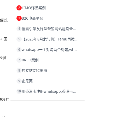
韩国跨境电商
跨境电商退税
LIMO饰品案例
2
沈阳跨境电商
跨境电商服务平台
欧洲跨境电商
跨境电商关税
B2C电商平台
3
跨境电商网店
跨境电商物流模式
功能实
跨境电商建站
跨境电商国际物流
搜索引擎友好型营销网站建设全攻略
4
跨境电商结算
浙江跨境电商
宁波跨境电商
跨境电商的模式
+ 国
【2025年8月危与机】Temu再掀封店风暴，独立站才是跨境卖家的避险通道
5
跨境电商优势
跨境电商的优势
seo运营
seo优化
seo
Shopify
独立站
whatsapp一个对勾两个对勾,whatsapp对勾代表什么意思
6
whatsapp群发
经营
BREO案例
7
独立站DTC出海
8
史尼芙
9
用香港卡注册whatsapp,香港卡不能注册whatsapp
10
决冷启