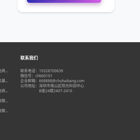
联系我们
境电商大
联系电话：19328700639
在即，
微信号：chb00101
何突
品风暴】
企业邮箱：668888@chuhaibang.com
增背
公司地址：
深圳市南山区阳光科创中心
占数字
境电商新
B座24楼2407-2410
政策放
借势突
度观察】
量背
自主流
度观察】
跨境电
红