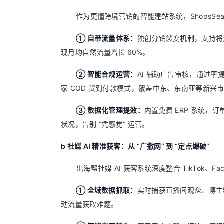
作为更懂跨境营销的智能建站系统，ShopsS
① 自带流量体系：
独创分销裂变机制，支持将
现月均自然流量增长 60%。
② 智能合规运营：
AI 辅助广告审核，通过率提
家 COD 货到付款模式，覆盖中东、东南亚等新兴
③ 数据化管理提效：
内置免费 ERP 系统，
状况，告别 “凭感觉” 运营。
b
社媒 AI 精准获客：从 “广撒网” 到 “定点爆破”
出海帮社媒 AI 获客系统深度整合 TikTok、
① 全域数据抓取：
实时捕获直播间观众、博主
动流量获取难题。