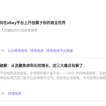
何在eBay平台上开创属于你的商业世界
的个人店铺如何引流获客爆单
274
b2b跨境电商
跨境电商
跨境电商平台搭建
破解：从流量焦虑到长效增长，这三大痛点有解了
平台规则说变就变，辛苦攒的客户留不住 ——2025 年的跨境卖家，正被
率和私域沉淀三座大山压得喘不过气。但总有办法破局，今天就用出海帮
，帮你把 “焦虑” 变成 “确定的增长”。
174
跨境电商