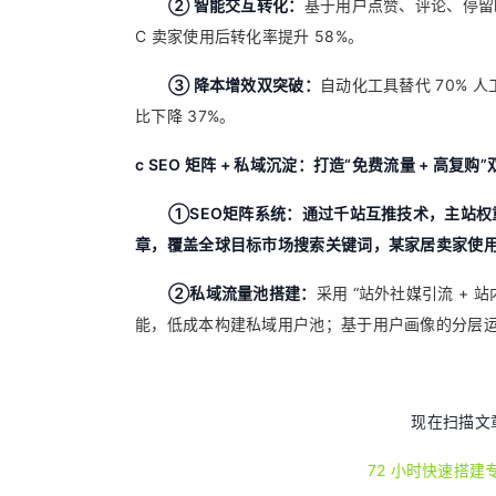
② 智能交互转化：
基于用户点赞、评论、停留
C 卖家使用后转化率提升 58%。
③ 降本增效双突破：
自动化工具替代 70% 
比下降 37%。
c SEO 矩阵 + 私域沉淀：打造“免费流量 + 高复购
①SEO矩阵系统：通过千站互推技术，主站权重
章，覆盖全球目标市场搜索关键词，某家居卖家使用 
②私域流量池搭建：
采用 “站外社媒引流 + 站
能，低成本构建私域用户池；基于用户画像的分层运
现在扫描文
72 小时快速搭