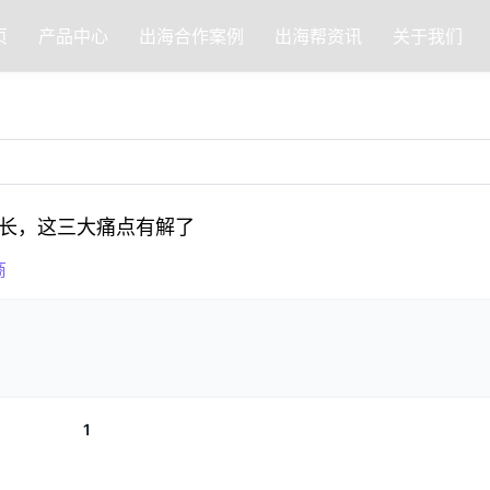
页
产品中心
出海合作案例
出海帮资讯
关于我们
长，这三大痛点有解了
商
1