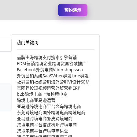
预约演示
热门关键词
品牌出海
跨境支付
搜索引擎营销
EDM营销
跨境企业
跨境贸易
谷歌推广
Facebook
外贸电商
Viber
shopssea
外贸营销系统
SaaS
Viber群发
Line群发
社群营销
社媒营销
海外营销
VI设计
SEM
官网建设
短视频运营
外贸营销
ERP
b2b跨境电商
上海跨境电商
跨境电商亚马逊运营
亚马逊跨境电商平台
义乌跨境电商
东莞跨境电商
国外跨境电商
跨境电商
亚马逊跨境电商
虾皮跨境电商
跨境电商平台搭建
杭州跨境电商
跨境电商平台
跨境电商运营
跨境电商物流
跨境电商亚马逊