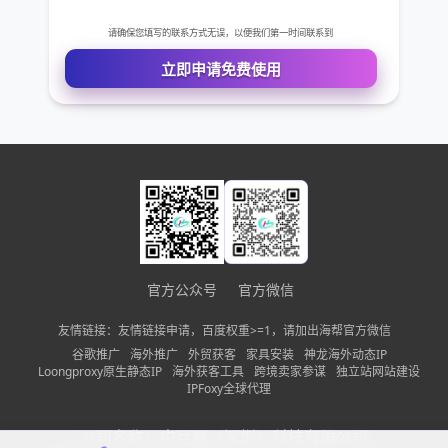
您的姓名
您的电话
公司名称
需求描述
官方公众号
官方微信
请确保您填写的联系方式无误，以便我们第一时间联系到
友情链接：友情链接申请，百度权重>=1，请加出海帮官方微信
立即申请免费使用
谷歌推广
海外推广
外贸获客
家具安装
神龙海外动态IP
Loongproxy原生静态IP
海外获客工具
跨境卖家参谋
独立站网站建设
IPFoxy全球代理
公司名称：
中巨量（深圳）科技有限公司