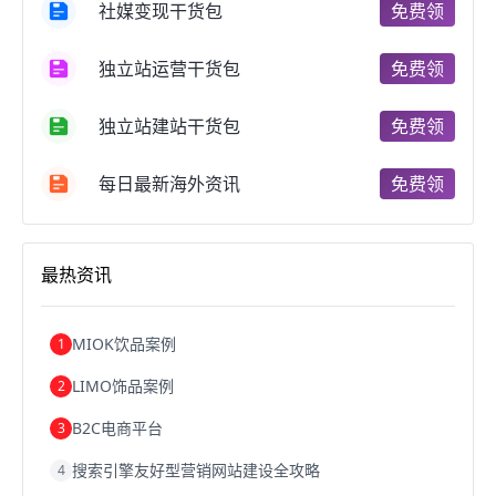
社媒变现干货包
免费领
郑州跨境电商
跨境电商趋势
广东跨境电商
跨境电商支付
阿里跨境电商
全球跨境电商
独立站运营干货包
免费领
跨境电商费用
美国跨境电商
跨境电商仓储
跨境电商推广
河南跨境电商
日本跨境电商
独立站建站干货包
免费领
天津跨境电商
东南亚跨境电商
跨境电商教程
成都跨境电商
独立站跨境电商
跨境电商独立站
跨境电商b2b
阿里巴巴跨境电商
跨境电商erp
每日最新海外资讯
免费领
西安跨境电商
韩国跨境电商
跨境电商退税
沈阳跨境电商
跨境电商服务平台
欧洲跨境电商
跨境电商关税
跨境电商网店
跨境电商物流模式
最热资讯
跨境电商建站
跨境电商国际物流
跨境电商结算
浙江跨境电商
宁波跨境电商
跨境电商的模式
跨境电商优势
跨境电商的优势
seo运营
seo优化
seo
MIOK饮品案例
1
Shopify
独立站
whatsapp群发
LIMO饰品案例
2
B2C电商平台
3
搜索引擎友好型营销网站建设全攻略
4