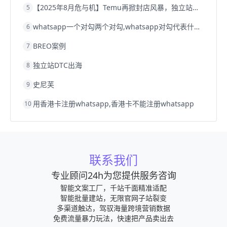
【2025年8月危与机】Temu再掀封店风暴，独立站才是跨境卖家的避险通道
5
whatsapp一个对勾两个对勾,whatsapp对勾代表什么意思
6
BREO案例
7
独立站DTC出海
8
史尼芙
9
用香港卡注册whatsapp,香港卡不能注册whatsapp
10
联系我们
专业顾问24h为您提供服务咨询
智能文案工厂，千站千面精准适配
智能批量建站，无限官网子站裂变
多渠道触达，驾驭海量跨境营销数据
免费流量暴力玩法，快速把产品卖出去