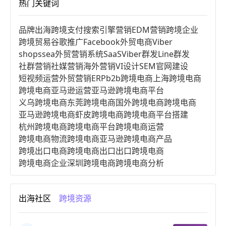
热门关键词
品牌出海
跨境支付
搜索引擎营销
EDM营销
跨境企业
跨境贸易
谷歌推广
Facebook
外贸电商
Viber
shopssea
外贸营销系统
SaaS
Viber群发
Line群发
社群营销
社媒营销
海外营销
VI设计
SEM
官网建设
短视频运营
外贸营销
ERP
b2b跨境电商
上海跨境电商
跨境电商亚马逊运营
亚马逊跨境电商平台
义乌跨境电商
东莞跨境电商
国外跨境电商
跨境电商
亚马逊跨境电商
虾皮跨境电商
跨境电商平台搭建
杭州跨境电商
跨境电商平台
跨境电商运营
跨境电商物流
跨境电商亚马逊
跨境电商产品
跨境出口电商
跨境电商出口
出口跨境电商
跨境电商企业
深圳跨境电商
跨境电商分析
进口跨境电商
跨境电商服务
广州跨境电商
跨境电商市场
跨境电商创业
跨境电商注册
出海社区
跨境资源
跨境电商开店
跨境电商营销
跨境电商网站
跨境电商商品
个人跨境电商
跨境电商案例
国内跨境电商
跨境电商管理
跨境电商卖家