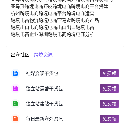
亚马逊跨境电商
虾皮跨境电商
跨境电商平台搭建
杭州跨境电商
跨境电商平台
跨境电商运营
跨境电商物流
跨境电商亚马逊
跨境电商产品
跨境出口电商
跨境电商出口
出口跨境电商
跨境电商企业
深圳跨境电商
跨境电商分析
进口跨境电商
跨境电商服务
广州跨境电商
跨境电商市场
跨境电商创业
跨境电商注册
出海社区
跨境资源
跨境电商开店
跨境电商营销
跨境电商网站
跨境电商商品
个人跨境电商
跨境电商案例
国内跨境电商
跨境电商管理
跨境电商卖家
社媒变现干货包
免费领
郑州跨境电商
跨境电商趋势
广东跨境电商
跨境电商支付
阿里跨境电商
全球跨境电商
独立站运营干货包
免费领
跨境电商费用
美国跨境电商
跨境电商仓储
跨境电商推广
河南跨境电商
日本跨境电商
独立站建站干货包
免费领
天津跨境电商
东南亚跨境电商
跨境电商教程
成都跨境电商
独立站跨境电商
跨境电商独立站
跨境电商b2b
阿里巴巴跨境电商
跨境电商erp
每日最新海外资讯
免费领
西安跨境电商
韩国跨境电商
跨境电商退税