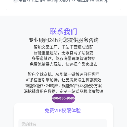
联系我们
专业顾问24h为您提供服务咨询
智能文案工厂，千站千面精准适配
智能批量建站，无限官网子站裂变
多渠道触达，驾驭海量跨境营销数据
免费流量暴力玩法，快速把产品卖出去
智启全球商机，AI引擎一键触达目标客群
AI多语言引擎加持，让品牌跨境生意更高效
智能客服7×24响应，赋能客户优化服务方案
深挖精准用户数据，定制一站式品牌出海营销
400-086-9686