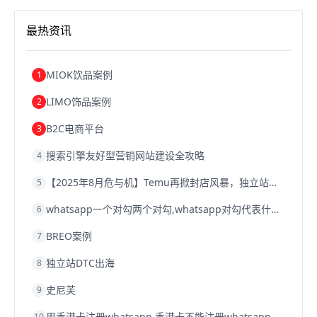
沈阳跨境电商
跨境电商服务平台
欧洲跨境电商
跨境电商关税
跨境电商网店
跨境电商物流模式
最热资讯
跨境电商建站
跨境电商国际物流
跨境电商结算
浙江跨境电商
宁波跨境电商
跨境电商的模式
跨境电商优势
跨境电商的优势
seo运营
seo优化
seo
MIOK饮品案例
1
Shopify
独立站
whatsapp群发
LIMO饰品案例
2
B2C电商平台
3
搜索引擎友好型营销网站建设全攻略
4
【2025年8月危与机】Temu再掀封店风暴，独立站才是跨境卖家的避险通道
5
whatsapp一个对勾两个对勾,whatsapp对勾代表什么意思
6
BREO案例
7
独立站DTC出海
8
史尼芙
9
用香港卡注册whatsapp,香港卡不能注册whatsapp
10