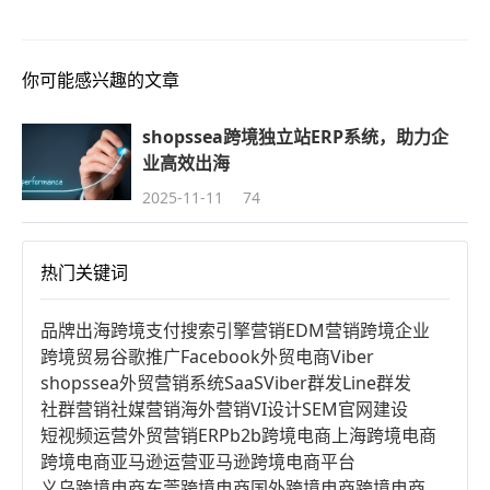
你可能感兴趣的文章
shopssea跨境独立站ERP系统，助力企
业高效出海
2025-11-11
74
热门关键词
品牌出海
跨境支付
搜索引擎营销
EDM营销
跨境企业
跨境贸易
谷歌推广
Facebook
外贸电商
Viber
shopssea
外贸营销系统
SaaS
Viber群发
Line群发
社群营销
社媒营销
海外营销
VI设计
SEM
官网建设
短视频运营
外贸营销
ERP
b2b跨境电商
上海跨境电商
跨境电商亚马逊运营
亚马逊跨境电商平台
义乌跨境电商
东莞跨境电商
国外跨境电商
跨境电商