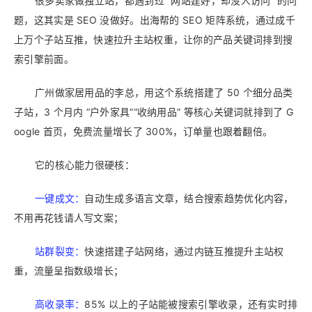
很多卖家做独立站，都遇到过 “网站建好，却没人访问” 的问
题，这其实是 SEO 没做好。出海帮的 SEO 矩阵系统，通过成千
上万个子站互推，快速拉升主站权重，让你的产品关键词排到搜
索引擎前面。
广州做家居用品的李总，用这个系统搭建了 50 个细分品类
子站，3 个月内 “户外家具”“收纳用品” 等核心关键词就排到了 G
oogle 首页，免费流量增长了 300%，订单量也跟着翻倍。
它的核心能力很硬核：
一键成文：
自动生成多语言文章，结合搜索趋势优化内容，
不用再花钱请人写文案；
站群裂变：
快速搭建子站网络，通过内链互推提升主站权
重，流量呈指数级增长；
高收录率：
85% 以上的子站能被搜索引擎收录，还有实时排