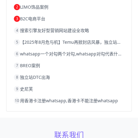
Shopify
独立站
whatsapp群发
LIMO饰品案例
2
B2C电商平台
3
搜索引擎友好型营销网站建设全攻略
4
【2025年8月危与机】Temu再掀封店风暴，独立站才是跨境卖家的避险通道
5
whatsapp一个对勾两个对勾,whatsapp对勾代表什么意思
6
BREO案例
7
独立站DTC出海
8
史尼芙
9
用香港卡注册whatsapp,香港卡不能注册whatsapp
10
联系我们