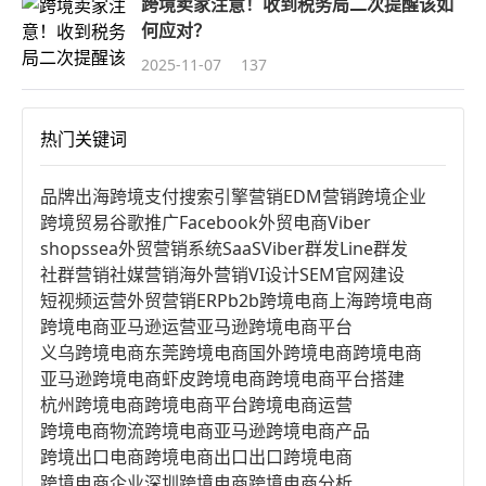
跨境卖家注意！收到税务局二次提醒该如
何应对？
2025-11-07
137
热门关键词
品牌出海
跨境支付
搜索引擎营销
EDM营销
跨境企业
跨境贸易
谷歌推广
Facebook
外贸电商
Viber
shopssea
外贸营销系统
SaaS
Viber群发
Line群发
社群营销
社媒营销
海外营销
VI设计
SEM
官网建设
短视频运营
外贸营销
ERP
b2b跨境电商
上海跨境电商
跨境电商亚马逊运营
亚马逊跨境电商平台
义乌跨境电商
东莞跨境电商
国外跨境电商
跨境电商
亚马逊跨境电商
虾皮跨境电商
跨境电商平台搭建
杭州跨境电商
跨境电商平台
跨境电商运营
跨境电商物流
跨境电商亚马逊
跨境电商产品
跨境出口电商
跨境电商出口
出口跨境电商
跨境电商企业
深圳跨境电商
跨境电商分析