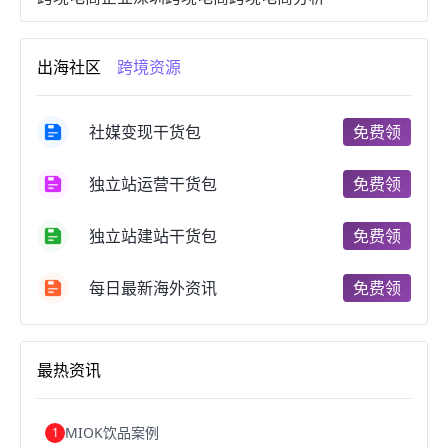
进口跨境电商
跨境电商服务
广州跨境电商
跨境电商市场
跨境电商创业
跨境电商注册
出海社区
跨境资源
跨境电商开店
跨境电商营销
跨境电商网站
跨境电商商品
个人跨境电商
跨境电商案例
国内跨境电商
跨境电商管理
跨境电商卖家
社媒变现干货包
免费领
郑州跨境电商
跨境电商趋势
广东跨境电商
跨境电商支付
阿里跨境电商
全球跨境电商
独立站运营干货包
免费领
跨境电商费用
美国跨境电商
跨境电商仓储
跨境电商推广
河南跨境电商
日本跨境电商
独立站建站干货包
免费领
天津跨境电商
东南亚跨境电商
跨境电商教程
成都跨境电商
独立站跨境电商
跨境电商独立站
跨境电商b2b
阿里巴巴跨境电商
跨境电商erp
每日最新海外资讯
免费领
西安跨境电商
韩国跨境电商
跨境电商退税
沈阳跨境电商
跨境电商服务平台
欧洲跨境电商
跨境电商关税
跨境电商网店
跨境电商物流模式
最热资讯
跨境电商建站
跨境电商国际物流
跨境电商结算
浙江跨境电商
宁波跨境电商
跨境电商的模式
跨境电商优势
跨境电商的优势
seo运营
seo优化
seo
MIOK饮品案例
1