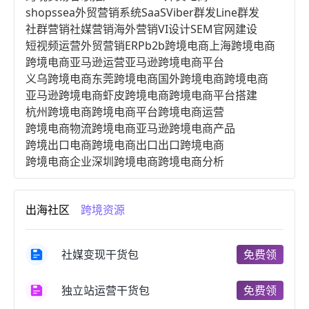
shopssea
外贸营销系统
SaaS
Viber群发
Line群发
社群营销
社媒营销
海外营销
VI设计
SEM
官网建设
短视频运营
外贸营销
ERP
b2b跨境电商
上海跨境电商
跨境电商亚马逊运营
亚马逊跨境电商平台
义乌跨境电商
东莞跨境电商
国外跨境电商
跨境电商
亚马逊跨境电商
虾皮跨境电商
跨境电商平台搭建
杭州跨境电商
跨境电商平台
跨境电商运营
跨境电商物流
跨境电商亚马逊
跨境电商产品
跨境出口电商
跨境电商出口
出口跨境电商
跨境电商企业
深圳跨境电商
跨境电商分析
进口跨境电商
跨境电商服务
广州跨境电商
跨境电商市场
跨境电商创业
跨境电商注册
出海社区
跨境资源
跨境电商开店
跨境电商营销
跨境电商网站
跨境电商商品
个人跨境电商
跨境电商案例
国内跨境电商
跨境电商管理
跨境电商卖家
社媒变现干货包
免费领
郑州跨境电商
跨境电商趋势
广东跨境电商
跨境电商支付
阿里跨境电商
全球跨境电商
独立站运营干货包
免费领
跨境电商费用
美国跨境电商
跨境电商仓储