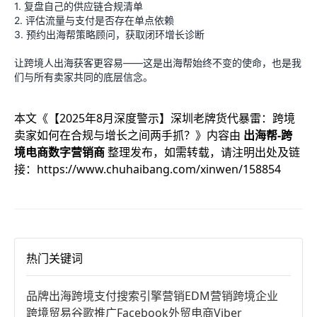
1. 复盘自己的供应链合规清单
2. 评估流量与支付是否存在单点依赖
3. 预约出海帮策略顾问，获取闭环增长诊断
让跨境人出海获客更容易——这是出海帮始终不变的使命，也是我
们与所有卖家共同的底层信念。
本文《
【2025年8月深度警示】深圳老牌货代暴雷：跨境
卖家如何在合规与增长之间两手抓？
》内容由
出海帮-跨
境电商数字营销商
整理发布，如需转载，请注明出处及链
接：
https://www.chuhaibang.com/xinwen/158854
热门关键词
品牌出海
跨境支付
搜索引擎营销
EDM营销
跨境企业
跨境贸易
谷歌推广
Facebook
外贸电商
Viber