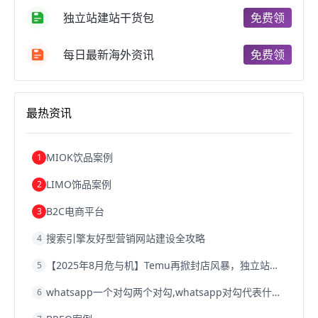
跨境电商推广
河南跨境电商
日本跨境电商
独立站建站干货包
免费领
天津跨境电商
东南亚跨境电商
跨境电商教程
成都跨境电商
独立站跨境电商
跨境电商独立站
跨境电商b2b
阿里巴巴跨境电商
跨境电商erp
每日最新海外资讯
免费领
西安跨境电商
韩国跨境电商
跨境电商退税
沈阳跨境电商
跨境电商服务平台
欧洲跨境电商
跨境电商关税
跨境电商网店
跨境电商物流模式
最热资讯
跨境电商建站
跨境电商国际物流
跨境电商结算
浙江跨境电商
宁波跨境电商
跨境电商的模式
跨境电商优势
跨境电商的优势
seo运营
seo优化
seo
MIOK饮品案例
1
Shopify
独立站
whatsapp群发
LIMO饰品案例
2
B2C电商平台
3
搜索引擎友好型营销网站建设全攻略
4
【2025年8月危与机】Temu再掀封店风暴，独立站才是跨境卖家的避险通道
5
whatsapp一个对勾两个对勾,whatsapp对勾代表什么意思
6