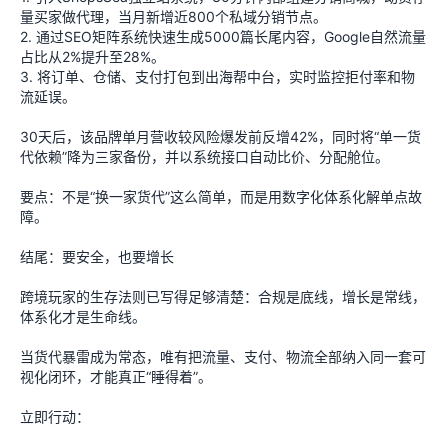
量买家做代理，当月新增近800个私域分销节点。
2. 通过SEO矩阵系统快速生成5000篇长尾内容，Google自然流量
占比从2%提升至28%。
3. 将订单、仓储、支付打包到出海帮中台，实时监控拒付率和物
流延误。
30天后，该品牌单月营收较风险爆发前反增42%，同时将“单一货
代依赖”降为三家备份，并以系统接口自动比价、分配舱位。
要点：不是“换一家货代”这么简单，而是用数字化体系化解单点故
障。
结尾：要安全，也要增长
跨境玩家的生存法则已写得足够清楚：合规是底线，增长是常线，
体系化才是生命线。
当货代暴雷成为常态，唯有把流量、支付、物流全部纳入同一套可
视化闭环，才能真正“睡得着”。
立即行动：