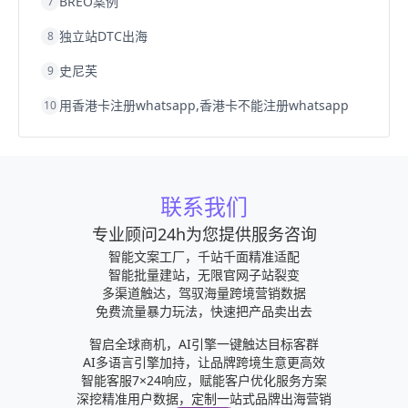
BREO案例
7
独立站DTC出海
8
史尼芙
9
用香港卡注册whatsapp,香港卡不能注册whatsapp
10
联系我们
专业顾问24h为您提供服务咨询
智能文案工厂，千站千面精准适配
智能批量建站，无限官网子站裂变
多渠道触达，驾驭海量跨境营销数据
免费流量暴力玩法，快速把产品卖出去
智启全球商机，AI引擎一键触达目标客群
AI多语言引擎加持，让品牌跨境生意更高效
智能客服7×24响应，赋能客户优化服务方案
深挖精准用户数据，定制一站式品牌出海营销