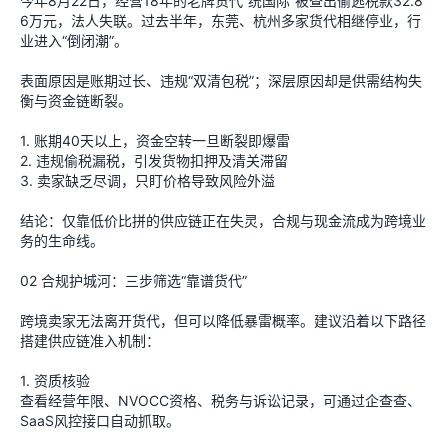
今年8月22日，经营18年的老牌货代“统国际”被查出偷逃税款32.8
6万元，法人失联。过去半年，东莞、杭州多家货代相继停业，行
业进入“倒闭潮”。
表面原因是账期过长、违规“双清包税”；深层原因却是供需结构失
衡与资金链断裂。
1. 账期40天以上，资金空转一旦断裂即爆雷
2. 违规偷税漏税，引发货物扣押及清关滞留
3. 卖家缺乏尽调，只盯价格导致风险外溢
结论：仅靠低价比拼的供应链正在失灵，合规与现金流成为跨境业
务的生命线。
02 合规护城河：三步筛选“靠谱货代”
跨境卖家无法离开货代，但可以降低暴雷概率。建议沿着以下路径
搭建供应链准入机制：
1. 资质核验
查看经营年限、NVOCC资格、税务与诉讼记录，可通过企查查、
SaaS风控接口自动抓取。