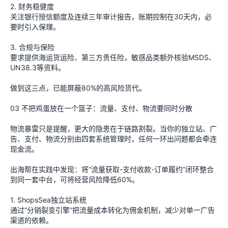
2. 财务稳健度
关注银行授信额度及连续三年审计报告，账期控制在30天内，必
要时引入保理。
3. 合规与保险
要求提供海运货运险、第三方责任险，敏感品类额外核验MSDS、
UN38.3等资料。
做到这三点，已能屏蔽80%的高风险货代。
03 不把鸡蛋放在一个篮子：流量、支付、物流要同时分散
物流暴雷只是提醒，更大的隐患在于链路割裂。当你的独立站、广
告、支付、物流分别由四套系统管理时，任何一环出问题都会牵连
现金流。
出海帮在实践中发现：将“流量获取-支付收款-订单履约”闭环整合
到同一套中台，可将经营风险降低60%。
1. ShopsSea独立站系统
通过“分销裂变引擎”把流量成本转化为佣金机制，减少对单一广告
渠道的依赖。