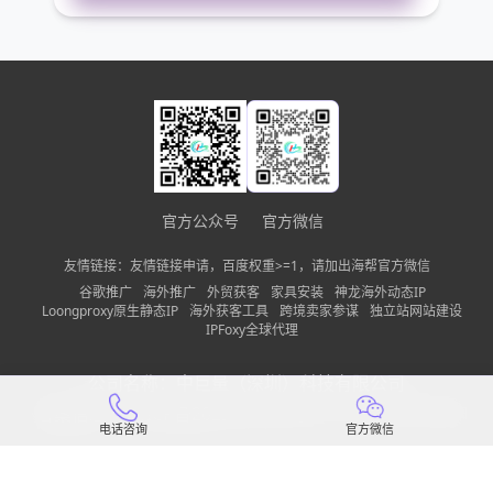
您的电话
公司名称
需求描述
官方公众号
官方微信
友情链接：友情链接申请，百度权重>=1，请加出海帮官方微信
请确保您填写的联系方式无误，以便我们第一时间联系到
谷歌推广
海外推广
外贸获客
家具安装
神龙海外动态IP
Loongproxy原生静态IP
海外获客工具
跨境卖家参谋
独立站网站建设
立即申请免费使用
IPFoxy全球代理
公司名称：
中巨量（深圳）科技有限公司
备案信息：
粤ICP备2022150197号-13
隐私政策
网站地图
电话咨询
官方微信