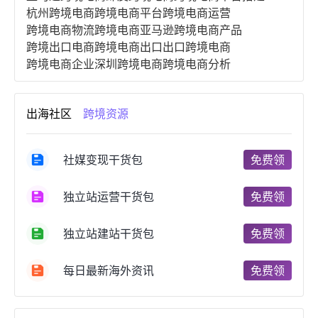
杭州跨境电商
跨境电商平台
跨境电商运营
跨境电商物流
跨境电商亚马逊
跨境电商产品
跨境出口电商
跨境电商出口
出口跨境电商
跨境电商企业
深圳跨境电商
跨境电商分析
进口跨境电商
跨境电商服务
广州跨境电商
跨境电商市场
跨境电商创业
跨境电商注册
出海社区
跨境资源
跨境电商开店
跨境电商营销
跨境电商网站
跨境电商商品
个人跨境电商
跨境电商案例
国内跨境电商
跨境电商管理
跨境电商卖家
社媒变现干货包
免费领
郑州跨境电商
跨境电商趋势
广东跨境电商
跨境电商支付
阿里跨境电商
全球跨境电商
独立站运营干货包
免费领
跨境电商费用
美国跨境电商
跨境电商仓储
跨境电商推广
河南跨境电商
日本跨境电商
独立站建站干货包
免费领
天津跨境电商
东南亚跨境电商
跨境电商教程
成都跨境电商
独立站跨境电商
跨境电商独立站
跨境电商b2b
阿里巴巴跨境电商
跨境电商erp
每日最新海外资讯
免费领
西安跨境电商
韩国跨境电商
跨境电商退税
沈阳跨境电商
跨境电商服务平台
欧洲跨境电商