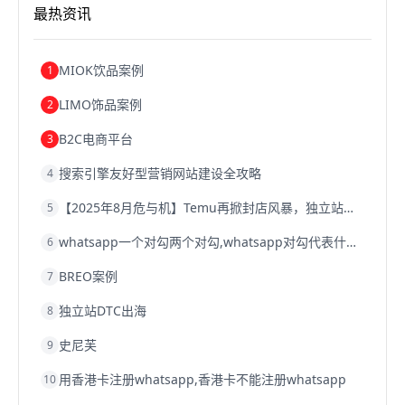
跨境电商关税
跨境电商网店
跨境电商物流模式
最热资讯
跨境电商建站
跨境电商国际物流
跨境电商结算
浙江跨境电商
宁波跨境电商
跨境电商的模式
跨境电商优势
跨境电商的优势
seo运营
seo优化
seo
MIOK饮品案例
1
Shopify
独立站
whatsapp群发
LIMO饰品案例
2
B2C电商平台
3
搜索引擎友好型营销网站建设全攻略
4
【2025年8月危与机】Temu再掀封店风暴，独立站才是跨境卖家的避险通道
5
whatsapp一个对勾两个对勾,whatsapp对勾代表什么意思
6
BREO案例
7
独立站DTC出海
8
史尼芙
9
用香港卡注册whatsapp,香港卡不能注册whatsapp
10