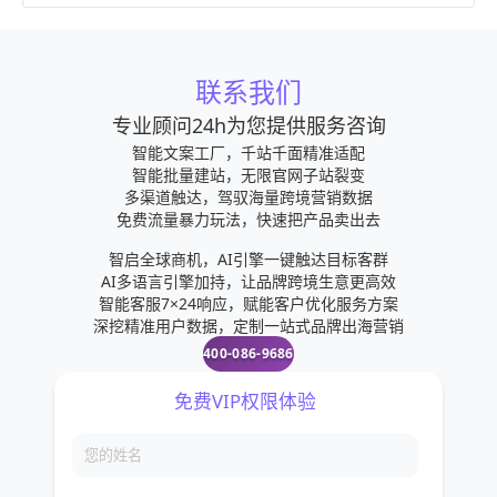
联系我们
专业顾问24h为您提供服务咨询
智能文案工厂，千站千面精准适配
智能批量建站，无限官网子站裂变
多渠道触达，驾驭海量跨境营销数据
免费流量暴力玩法，快速把产品卖出去
智启全球商机，AI引擎一键触达目标客群
AI多语言引擎加持，让品牌跨境生意更高效
智能客服7×24响应，赋能客户优化服务方案
深挖精准用户数据，定制一站式品牌出海营销
400-086-9686