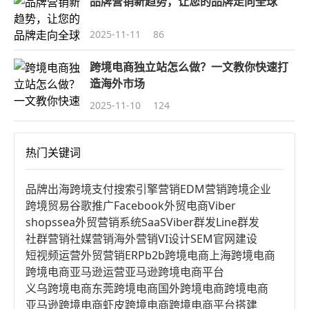
品牌营销新趋势，让您的品牌走向全球
2025-11-11
86
跨境电商独立站怎么做？一文教你快速打
造海外市场
2025-11-10
124
热门关键词
品牌出海
跨境支付
搜索引擎营销
EDM营销
跨境企业
跨境贸易
谷歌推广
Facebook
外贸电商
Viber
shopssea
外贸营销系统
SaaS
Viber群发
Line群发
社群营销
社媒营销
海外营销
VI设计
SEM
官网建设
短视频运营
外贸营销
ERP
b2b跨境电商
上海跨境电商
跨境电商亚马逊运营
亚马逊跨境电商平台
义乌跨境电商
东莞跨境电商
国外跨境电商
跨境电商
亚马逊跨境电商
虾皮跨境电商
跨境电商平台搭建