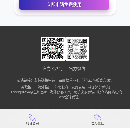
您的电话
公司名称
需求描述
官方公众号
官方微信
请确保您填写的联系方式无误，以便我们第一时间联系到
友情链接：友情链接申请，百度权重>=1，请加出海帮官方微信
立即申请免费使用
谷歌推广
海外推广
外贸获客
家具安装
神龙海外动态IP
Loongproxy原生静态IP
海外获客工具
跨境卖家参谋
独立站网站建设
IPFoxy全球代理
公司名称：
中巨量（深圳）科技有限公司
备案信息：
粤ICP备2022150197号-13
隐私政策
网站地图
电话咨询
官方微信