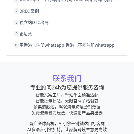
BREO案例
7
独立站DTC出海
8
史尼芙
9
用香港卡注册whatsapp,香港卡不能注册whatsapp
10
联系我们
专业顾问24h为您提供服务咨询
智能文案工厂，千站千面精准适配
智能批量建站，无限官网子站裂变
多渠道触达，驾驭海量跨境营销数据
免费流量暴力玩法，快速把产品卖出去
智启全球商机，AI引擎一键触达目标客群
AI多语言引擎加持，让品牌跨境生意更高效