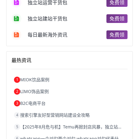
独立站运营干货包
免费领
跨境电商费用
美国跨境电商
跨境电商仓储
跨境电商推广
河南跨境电商
日本跨境电商
独立站建站干货包
免费领
天津跨境电商
东南亚跨境电商
跨境电商教程
成都跨境电商
独立站跨境电商
跨境电商独立站
跨境电商b2b
阿里巴巴跨境电商
跨境电商erp
每日最新海外资讯
免费领
西安跨境电商
韩国跨境电商
跨境电商退税
沈阳跨境电商
跨境电商服务平台
欧洲跨境电商
跨境电商关税
跨境电商网店
跨境电商物流模式
最热资讯
跨境电商建站
跨境电商国际物流
跨境电商结算
浙江跨境电商
宁波跨境电商
跨境电商的模式
跨境电商优势
跨境电商的优势
seo运营
seo优化
seo
MIOK饮品案例
1
Shopify
独立站
whatsapp群发
LIMO饰品案例
2
B2C电商平台
3
搜索引擎友好型营销网站建设全攻略
4
【2025年8月危与机】Temu再掀封店风暴，独立站才是跨境卖家的避险通道
5
whatsapp一个对勾两个对勾,whatsapp对勾代表什么意思
6