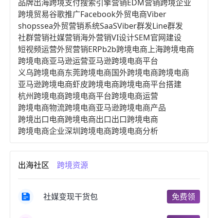
品牌出海
跨境支付
搜索引擎营销
EDM营销
跨境企业
跨境贸易
谷歌推广
Facebook
外贸电商
Viber
shopssea
外贸营销系统
SaaS
Viber群发
Line群发
社群营销
社媒营销
海外营销
VI设计
SEM
官网建设
短视频运营
外贸营销
ERP
b2b跨境电商
上海跨境电商
跨境电商亚马逊运营
亚马逊跨境电商平台
义乌跨境电商
东莞跨境电商
国外跨境电商
跨境电商
亚马逊跨境电商
虾皮跨境电商
跨境电商平台搭建
杭州跨境电商
跨境电商平台
跨境电商运营
跨境电商物流
跨境电商亚马逊
跨境电商产品
跨境出口电商
跨境电商出口
出口跨境电商
跨境电商企业
深圳跨境电商
跨境电商分析
进口跨境电商
跨境电商服务
广州跨境电商
跨境电商市场
跨境电商创业
跨境电商注册
出海社区
跨境资源
跨境电商开店
跨境电商营销
跨境电商网站
跨境电商商品
个人跨境电商
跨境电商案例
国内跨境电商
跨境电商管理
跨境电商卖家
社媒变现干货包
免费领
郑州跨境电商
跨境电商趋势
广东跨境电商
跨境电商支付
阿里跨境电商
全球跨境电商