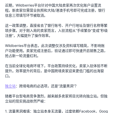
近期，Wildberries平台针对中国大陆卖家再次优化账户设置流
程。新卖家仅需营业执照和大陆/港澳手机号即可完成注册，银行
信息三项填写环节被取消。
这一政策调整，直接省去了银行账号、开户行地址及银行名称等繁
琐步骤。对于刚入局的卖家而言，入驻流程从“手续繁杂”变成“秒级
注册”，大幅提升了操作效率。
Wildberries平台表态，此次调整仅涉及资料填写精简，不影响账
户功能使用。卖家完成注册后，验证通过即可快速开启销售之路，
抢占新一轮流量红利。
在当前全球化电商环境下，平台政策持续优化，卖家入驻体验不断
提升。效率提升的背后，是中国跨境卖家迎来更低门槛的出海窗
口。
独立站
：跨境电商的必选项，还是“流量黑洞”？
随着平台型电商竞争激烈，越来越多卖家将目光转向独立站。但独
立站的现实挑战依然严峻：
1. 流量黑洞难填：独立站本身无流量，过度依赖Facebook、Goog