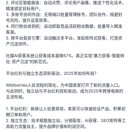
2. 评论区智能掘金：自动点赞、评论用户画像，推送个性化话术，
精准锁定目标用户。
3. 多账号协同作战：无限端口批量管理账号，团队协作，规避封
号风险，提升运营效率。
4. 同行粉丝收割机：自动抓取竞品活跃粉丝数据，批量导入精准
客源。
5. 跨平台裂变引擎：自动触达多平台，发起矩阵式获客，打造资
产沉淀闭环。
社媒AI获客系统让获客成本直降67%，真正实现“暴力获客-智能转
化-资产沉淀”的新范式。
平台红利与独立生态双轮驱动，2025年如何布局？
Wildberries入驻流程的简化，为中国卖家打开了新的流量入口。
与此同时，独立站与平台红利双轮驱动，成为2025年跨境电商的
主流布局。
1. 平台红利：新政让入驻更高效，卖家可以快速验证产品，积累初
期订单和用户。
2. 独立生态：技术赋能独立站，分销裂变、AI获客、SEO矩阵等工
具助力流量自主，提升品牌价值和利润空间。