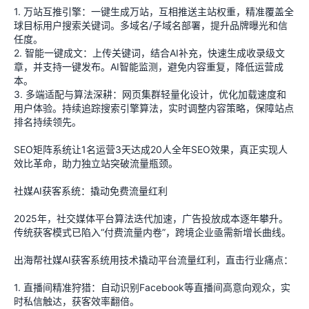
1. 万站互推引擎：一键生成万站，互相推送主站权重，精准覆盖全
球目标用户搜索关键词。多域名/子域名部署，提升品牌曝光和信
任度。
2. 智能一键成文：上传关键词，结合AI补充，快速生成收录级文
章，并支持一键发布。AI智能监测，避免内容重复，降低运营成
本。
3. 多端适配与算法深耕：网页集群轻量化设计，优化加载速度和
用户体验。持续追踪搜索引擎算法，实时调整内容策略，保障站点
排名持续领先。
SEO矩阵系统让1名运营3天达成20人全年SEO效果，真正实现人
效比革命，助力独立站突破流量瓶颈。
社媒AI获客系统：撬动免费流量红利
2025年，社交媒体平台算法迭代加速，广告投放成本逐年攀升。
传统获客模式已陷入“付费流量内卷”，跨境企业亟需新增长曲线。
出海帮社媒AI获客系统用技术撬动平台流量红利，直击行业痛点：
1. 直播间精准狩猎：自动识别Facebook等直播间高意向观众，实
时私信触达，获客效率翻倍。