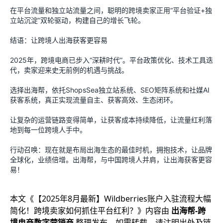
在平台流量和独立站流量之间，聪明的跨境卖家正用“平台验证+独
立站沉淀”双轮驱动，构建自己的增长飞轮。
结语：让跨境人出海获客更容易
2025年，跨境电商已步入“深耕时代”。平台政策优化、技术工具迭
代，卖家迎来史无前例的机遇与挑战。
选择出海帮，依托ShopsSea独立站系统、SEO矩阵系统和社媒AI
获客系统，真正实现流量自主、获客高效、生态闭环。
让复杂的运营链路变得简单，让获客成本持续降低，让流量红利落
地到每一位跨境人手中。
行动召唤：现在就是布局出海生态的最佳时机，拥抱技术，让品牌
全球化，业绩倍增。出海帮，与中国跨境人并肩，让出海获客更容
易！
本文《
【2025年8月最新】Wildberries账户入驻流程大幅
简化！跨境卖家如何抓住平台红利？
》内容由
出海帮-跨
境电商数字营销商
整理发布，如需转载，请注明出处及链