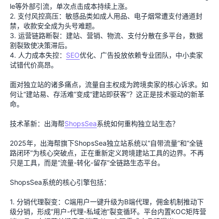
le等外部引流，单次点击成本持续上涨。
2. 支付风控高压：敏感品类如成人用品、电子烟常遭支付通道封
禁，收款安全成为头号难题。
3. 运营链路断裂：建站、营销、物流、支付分散在多平台，数据
割裂致使决策滞后。
4. 人力成本失控：
SEO
优化、广告投放依赖专业团队，中小卖家
试错代价高昂。
面对独立站的诸多痛点，流量自主权成为跨境卖家的核心诉求。如
何让“建站易、存活难”变成“建站即获客”？这正是技术驱动的新革
命。
技术革新：出海帮
ShopsSea
系统如何重构独立站生态？
2025年，出海帮旗下ShopsSea独立站系统以“自带流量”和“全链
路闭环”为核心突破点，正在重新定义跨境建站工具的边界。不再
只是工具，而是“流量-转化-留存”全链路生态平台。
ShopsSea系统的核心引擎包括：
1. 分销代理裂变：C端用户一键升级为B端代理，佣金机制推动下
级分销，形成“用户-代理-私域池”裂变循环。平台内置KOC矩阵营