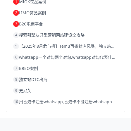
跨境电商优势
跨境电商的优势
seo运营
seo优化
seo
MIOK饮品案例
1
Shopify
独立站
whatsapp群发
LIMO饰品案例
2
B2C电商平台
3
搜索引擎友好型营销网站建设全攻略
4
【2025年8月危与机】Temu再掀封店风暴，独立站才是跨境卖家的避险通道
5
whatsapp一个对勾两个对勾,whatsapp对勾代表什么意思
6
BREO案例
7
独立站DTC出海
8
史尼芙
9
用香港卡注册whatsapp,香港卡不能注册whatsapp
10