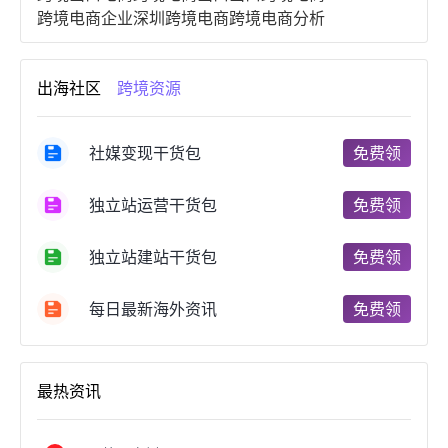
跨境电商企业
深圳跨境电商
跨境电商分析
进口跨境电商
跨境电商服务
广州跨境电商
跨境电商市场
跨境电商创业
跨境电商注册
出海社区
跨境资源
跨境电商开店
跨境电商营销
跨境电商网站
跨境电商商品
个人跨境电商
跨境电商案例
国内跨境电商
跨境电商管理
跨境电商卖家
社媒变现干货包
免费领
郑州跨境电商
跨境电商趋势
广东跨境电商
跨境电商支付
阿里跨境电商
全球跨境电商
独立站运营干货包
免费领
跨境电商费用
美国跨境电商
跨境电商仓储
跨境电商推广
河南跨境电商
日本跨境电商
独立站建站干货包
免费领
天津跨境电商
东南亚跨境电商
跨境电商教程
成都跨境电商
独立站跨境电商
跨境电商独立站
跨境电商b2b
阿里巴巴跨境电商
跨境电商erp
每日最新海外资讯
免费领
西安跨境电商
韩国跨境电商
跨境电商退税
沈阳跨境电商
跨境电商服务平台
欧洲跨境电商
跨境电商关税
跨境电商网店
跨境电商物流模式
最热资讯
跨境电商建站
跨境电商国际物流
跨境电商结算
浙江跨境电商
宁波跨境电商
跨境电商的模式