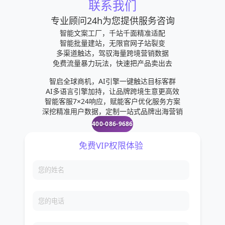
联系我们
专业顾问24h为您提供服务咨询
智能文案工厂，千站千面精准适配
智能批量建站，无限官网子站裂变
多渠道触达，驾驭海量跨境营销数据
免费流量暴力玩法，快速把产品卖出去
智启全球商机，AI引擎一键触达目标客群
AI多语言引擎加持，让品牌跨境生意更高效
智能客服7×24响应，赋能客户优化服务方案
深挖精准用户数据，定制一站式品牌出海营销
400-086-9686