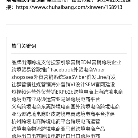
接：
https://www.chuhaibang.com/xinwen/158913
热门关键词
品牌出海
跨境支付
搜索引擎营销
EDM营销
跨境企业
跨境贸易
谷歌推广
Facebook
外贸电商
Viber
shopssea
外贸营销系统
SaaS
Viber群发
Line群发
社群营销
社媒营销
海外营销
VI设计
SEM
官网建设
短视频运营
外贸营销
ERP
b2b跨境电商
上海跨境电商
跨境电商亚马逊运营
亚马逊跨境电商平台
义乌跨境电商
东莞跨境电商
国外跨境电商
跨境电商
亚马逊跨境电商
虾皮跨境电商
跨境电商平台搭建
杭州跨境电商
跨境电商平台
跨境电商运营
跨境电商物流
跨境电商亚马逊
跨境电商产品
跨境出口电商
跨境电商出口
出口跨境电商