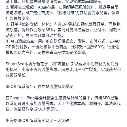
销工具，自招募关键意见消费者，实现零成本品牌曝光。
2. 智能安全收款：AB店布局，自动切换高风险账户，规避平台限
流与冻结。AI广告过审技术，“秒级过审”尤其适合受限品类，保障
广告投放安全。
3. 订单-物流-仓储一体化：内嵌ERP系统自动化处理订单，同步物
流轨迹，提升作业效率35%。实时财务风控看板，拒付率、退款率
动态监控，高风险订单自动拦截。
4. AI自适应站点：用户IP自动切换语言、币种、支付方式，支持C
OD货到付款。一键迁移多平台商品，迁移效率提升80%。行业化
模板库助力户外、宠物等垂直品类场景化装修。
ShopsSea本质革新在于：将“流量获取”从成本中心转化为利润分
配机制。卖家不再为流量焦虑，而是让用户自主裂变，实现获客和
业绩双增长。
SEO矩阵系统：让独立站流量持续爆发
在Google、Bing等全球搜索生态持续升级的当下，传统SEO已难
以满足跨境卖家的流量需求。人工优化成本高、周期长、算法迭代
快，流量获取变成“人力黑洞”。
出海帮SEO矩阵系统实现了三大突破：