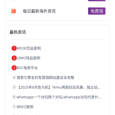
成都跨境电商
独立站跨境电商
跨境电商独立站
跨境电商b2b
阿里巴巴跨境电商
跨境电商erp
每日最新海外资讯
免费领
西安跨境电商
韩国跨境电商
跨境电商退税
沈阳跨境电商
跨境电商服务平台
欧洲跨境电商
跨境电商关税
跨境电商网店
跨境电商物流模式
最热资讯
跨境电商建站
跨境电商国际物流
跨境电商结算
浙江跨境电商
宁波跨境电商
跨境电商的模式
跨境电商优势
跨境电商的优势
seo运营
seo优化
seo
MIOK饮品案例
1
Shopify
独立站
whatsapp群发
LIMO饰品案例
2
B2C电商平台
3
搜索引擎友好型营销网站建设全攻略
4
【2025年8月危与机】Temu再掀封店风暴，独立站才是跨境卖家的避险通道
5
whatsapp一个对勾两个对勾,whatsapp对勾代表什么意思
6
BREO案例
7