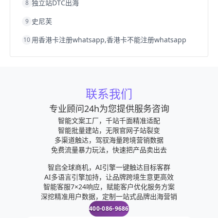
独立站DTC出海
8
史尼芙
9
用香港卡注册whatsapp,香港卡不能注册whatsapp
10
联系我们
专业顾问24h为您提供服务咨询
智能文案工厂，千站千面精准适配
智能批量建站，无限官网子站裂变
多渠道触达，驾驭海量跨境营销数据
免费流量暴力玩法，快速把产品卖出去
智启全球商机，AI引擎一键触达目标客群
AI多语言引擎加持，让品牌跨境生意更高效
智能客服7×24响应，赋能客户优化服务方案
深挖精准用户数据，定制一站式品牌出海营销
400-086-9686