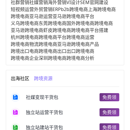
社群营销
社媒营销
海外营销
VI设计
SEM
官网建设
短视频运营
外贸营销
ERP
b2b跨境电商
上海跨境电商
跨境电商亚马逊运营
亚马逊跨境电商平台
义乌跨境电商
东莞跨境电商
国外跨境电商
跨境电商
亚马逊跨境电商
虾皮跨境电商
跨境电商平台搭建
杭州跨境电商
跨境电商平台
跨境电商运营
跨境电商物流
跨境电商亚马逊
跨境电商产品
跨境出口电商
跨境电商出口
出口跨境电商
跨境电商企业
深圳跨境电商
跨境电商分析
进口跨境电商
跨境电商服务
广州跨境电商
跨境电商市场
跨境电商创业
跨境电商注册
出海社区
跨境资源
跨境电商开店
跨境电商营销
跨境电商网站
跨境电商商品
个人跨境电商
跨境电商案例
国内跨境电商
跨境电商管理
跨境电商卖家
社媒变现干货包
免费领
郑州跨境电商
跨境电商趋势
广东跨境电商
跨境电商支付
阿里跨境电商
全球跨境电商
独立站运营干货包
免费领
跨境电商费用
美国跨境电商
跨境电商仓储
跨境电商推广
河南跨境电商
日本跨境电商
独立站建站干货包
免费领
天津跨境电商
东南亚跨境电商
跨境电商教程