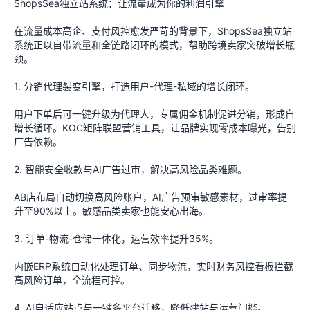
ShopsSea独立站系统：让流量成为你的利润引擎
在流量成本高企、支付风控愈发严苛的背景下，ShopsSea独立站
系统正以自带流量和全链路闭环的模式，帮助跨境卖家突破增长瓶
颈。
1. 分销代理裂变引擎，打造用户-代理-私域的增长闭环。
用户下单后可一键升级为代理人，专属佣金机制促进分销，形成自
增长循环。KOC矩阵联盟营销工具，让品牌实现零成本曝光，告别
广告依赖。
2. 智能安全收款与AI广告过审，解决高风险品类难题。
AB店布局自动切换高风险账户，AI广告预审敏感素材，过审率提
升至90%以上。敏感品类卖家也能安心出海。
3. 订单-物流-仓储一体化，运营效率提升35%。
内嵌ERP系统自动化处理订单、同步物流，实时财务风控看板拦截
高风险订单，全流程可控。
4. AI自适应站点与一键多平台迁移，降低建站与运营门槛。