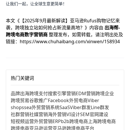
让我们一起，让全球生意更简单！
本文《
【2025年9月最新解读】亚马逊Rufus购物记忆来
袭，跨境独立站如何抢占新流量高地？
》内容由
出海帮-
跨境电商数字营销商
整理发布，如需转载，请注明出处及
链接：
https://www.chuhaibang.com/xinwen/158934
热门关键词
品牌出海
跨境支付
搜索引擎营销
EDM营销
跨境企业
跨境贸易
谷歌推广
Facebook
外贸电商
Viber
shopssea
外贸营销系统
SaaS
Viber群发
Line群发
社群营销
社媒营销
海外营销
VI设计
SEM
官网建设
短视频运营
外贸营销
ERP
b2b跨境电商
上海跨境电商
跨境电商亚马逊运营
亚马逊跨境电商平台