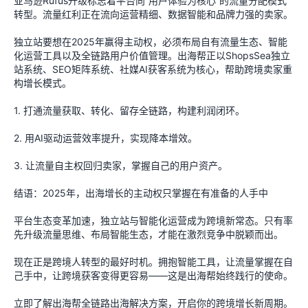
亚马逊Rufus升级标志着平台向“用户体验为核心”的流量分配模式
转型。流量红利正在流向运营精细、数据智能和品牌力强的卖家。
独立站要想在2025年赢得主动权，必须布局自有流量生态、智能
化运营工具以及全链路用户价值管理。出海帮正以ShopsSea独立
站系统、SEO矩阵系统、社媒AI获客系统为核心，帮助跨境卖家重
构增长模式。
1. 打通流量获取、转化、留存全链路，构建利润闭环。
2. 用AI驱动运营效率提升，实现降本增效。
3. 让流量自主权回归卖家，掌握自己的用户资产。
结语：2025年，出海增长的主动权只掌握在有准备的人手中
平台生态变革加速，独立站与智能化运营成为跨境新常态。只有率
先升级流量思维、布局智能生态，才能在激烈竞争中脱颖而出。
现在正是跨境人转型的最好时机。拥抱智能工具，让流量掌握在自
己手中，让跨境获客变得更容易——这是出海帮始终践行的使命。
立即了解出海帮全链路出海解决方案，开启你的跨境增长新周期。