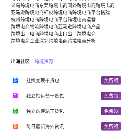
义乌跨境电商
东莞跨境电商
国外跨境电商
跨境电商
亚马逊跨境电商
虾皮跨境电商
跨境电商平台搭建
杭州跨境电商
跨境电商平台
跨境电商运营
跨境电商物流
跨境电商亚马逊
跨境电商产品
跨境出口电商
跨境电商出口
出口跨境电商
跨境电商企业
深圳跨境电商
跨境电商分析
进口跨境电商
跨境电商服务
广州跨境电商
跨境电商市场
跨境电商创业
跨境电商注册
出海社区
跨境资源
跨境电商开店
跨境电商营销
跨境电商网站
跨境电商商品
个人跨境电商
跨境电商案例
国内跨境电商
跨境电商管理
跨境电商卖家
社媒变现干货包
免费领
郑州跨境电商
跨境电商趋势
广东跨境电商
跨境电商支付
阿里跨境电商
全球跨境电商
独立站运营干货包
免费领
跨境电商费用
美国跨境电商
跨境电商仓储
跨境电商推广
河南跨境电商
日本跨境电商
独立站建站干货包
免费领
天津跨境电商
东南亚跨境电商
跨境电商教程
成都跨境电商
独立站跨境电商
跨境电商独立站
跨境电商b2b
阿里巴巴跨境电商
跨境电商erp
每日最新海外资讯
免费领