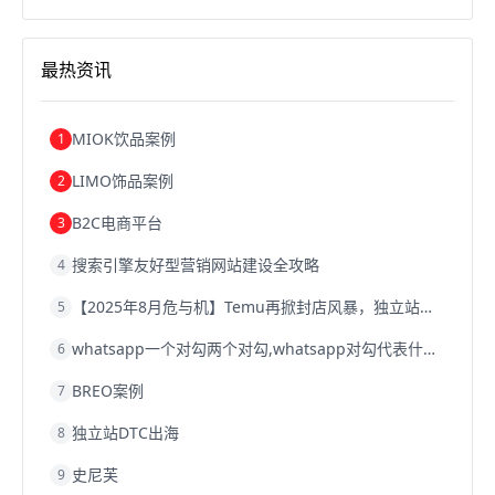
西安跨境电商
韩国跨境电商
跨境电商退税
沈阳跨境电商
跨境电商服务平台
欧洲跨境电商
跨境电商关税
跨境电商网店
跨境电商物流模式
最热资讯
跨境电商建站
跨境电商国际物流
跨境电商结算
浙江跨境电商
宁波跨境电商
跨境电商的模式
跨境电商优势
跨境电商的优势
seo运营
seo优化
seo
MIOK饮品案例
1
Shopify
独立站
whatsapp群发
LIMO饰品案例
2
B2C电商平台
3
搜索引擎友好型营销网站建设全攻略
4
【2025年8月危与机】Temu再掀封店风暴，独立站才是跨境卖家的避险通道
5
whatsapp一个对勾两个对勾,whatsapp对勾代表什么意思
6
BREO案例
7
独立站DTC出海
8
史尼芙
9