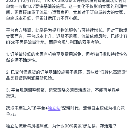
2025年10月1日起，TikTok Shop泰国跨境店将对每笔成功交付订
单统一收取1.07泰铢基础设施费。这一变化不仅影响卖家的利润空
间，更直接加重了流量与运营负担。尤其对于订单量较大的卖家，
单笔成本虽低，但累计后压力不容小觑。
平台官方强调，此举是为提升物流服务与可持续增长。但对于跨境
卖家而言，平台成本上升、退货不退费、流量依赖风险，已经让Ti
kTok不再是流量洼地，而是合规与利润的双重考验。
1. 订单量较低的卖家有机会享受费用减免，但考核门槛和持续性依
然充满不确定性。
2. 已交付但退货的订单基础设施费不退还，意味着“低转化高退货”
品类将遭遇利润腰斩风险。
3. 平台规则调整频繁，运营策略必须灵活应对，不能再单靠单一
渠道。
跨境电商进入“多平台+
独立站
”深耕时代，流量自主权成为核心竞
争力。
独立站流量与风控痛点：为什么90%卖家“建站易，存活难”？