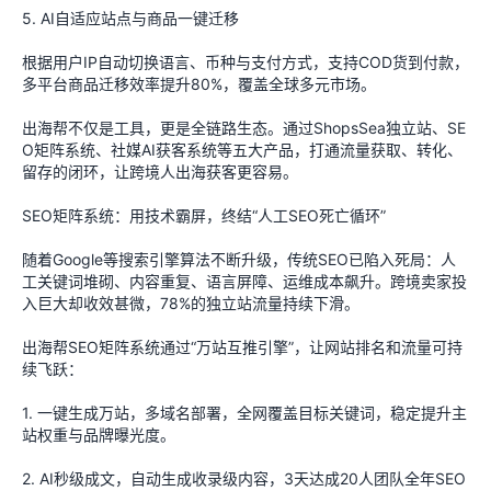
5. AI自适应站点与商品一键迁移
根据用户IP自动切换语言、币种与支付方式，支持COD货到付款，
多平台商品迁移效率提升80%，覆盖全球多元市场。
出海帮不仅是工具，更是全链路生态。通过ShopsSea独立站、SE
O矩阵系统、社媒AI获客系统等五大产品，打通流量获取、转化、
留存的闭环，让跨境人出海获客更容易。
SEO矩阵系统：用技术霸屏，终结“人工SEO死亡循环”
随着Google等搜索引擎算法不断升级，传统SEO已陷入死局：人
工关键词堆砌、内容重复、语言屏障、运维成本飙升。跨境卖家投
入巨大却收效甚微，78%的独立站流量持续下滑。
出海帮SEO矩阵系统通过“万站互推引擎”，让网站排名和流量可持
续飞跃：
1. 一键生成万站，多域名部署，全网覆盖目标关键词，稳定提升主
站权重与品牌曝光度。
2. AI秒级成文，自动生成收录级内容，3天达成20人团队全年SEO