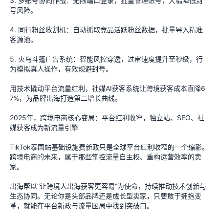
3. 多账号协同作战：无限端口登录，批量管理账号，大幅降低封
号风险。
4. 同行粉丝收割机：自动抓取竞品活跃粉丝数据，批量导入精准
客源池。
5. 火鸟斗篷广告系统：智能风控穿透，过审速度提升至秒级，行
为模拟真人操作，有效规避封号。
用技术撬动平台流量红利，社媒AI获客系统让跨境获客成本直降6
7%，为品牌出海打造第二增长曲线。
2025年，跨境电商核心变局：平台红利收窄，独立站、SEO、社
媒获客成为新流量引擎
TikTok泰国站基础设施费新政只是全球平台红利收窄的一个缩影。
跨境电商的未来，属于那些掌控流量自主权、重构运营效率的卖
家。
出海帮以“让跨境人出海获客更容易”为使命，持续推动技术创新与
生态协同。无论你是头部品牌还是成长型卖家，只要敢于拥抱变
革，就能在平台新政与流量困局中找到突破口。