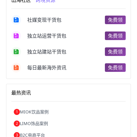
出海社区
跨境资源
跨境电商开店
跨境电商营销
跨境电商网站
跨境电商商品
个人跨境电商
跨境电商案例
国内跨境电商
跨境电商管理
跨境电商卖家
社媒变现干货包
免费领
郑州跨境电商
跨境电商趋势
广东跨境电商
跨境电商支付
阿里跨境电商
全球跨境电商
独立站运营干货包
免费领
跨境电商费用
美国跨境电商
跨境电商仓储
跨境电商推广
河南跨境电商
日本跨境电商
独立站建站干货包
免费领
天津跨境电商
东南亚跨境电商
跨境电商教程
成都跨境电商
独立站跨境电商
跨境电商独立站
跨境电商b2b
阿里巴巴跨境电商
跨境电商erp
每日最新海外资讯
免费领
西安跨境电商
韩国跨境电商
跨境电商退税
沈阳跨境电商
跨境电商服务平台
欧洲跨境电商
跨境电商关税
跨境电商网店
跨境电商物流模式
最热资讯
跨境电商建站
跨境电商国际物流
跨境电商结算
浙江跨境电商
宁波跨境电商
跨境电商的模式
跨境电商优势
跨境电商的优势
seo运营
seo优化
seo
MIOK饮品案例
1
Shopify
独立站
whatsapp群发
LIMO饰品案例
2
B2C电商平台
3