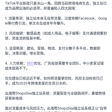
TikTok平台新政只是冰山一角。回顾当前跨境电商生态，独立站已
成为品牌出海的必选项，却普遍陷入四大困境：
1. 流量黑洞：独立站本身无自带流量，过度依赖Facebook、Goog
le等付费引流，单次点击成本年年攀升。
2. 风控枷锁：敏感品类（如成人用品、电子烟等）支付通道频繁封
禁，资金流转极易中断。
3. 运营断层：建站、营销、物流、支付分散于多平台，数据割
裂，决策迟缓，增长受限。
4. 人力依赖：
SEO
优化、广告投放需要专业团队，中小卖家试错
成本居高不下。
仅仅建站已经远远不够，如何把流量掌控权、风控主动权收归己
手，成为2025年跨境卖家的生死分水岭。
出海帮ShopsSea独立站系统：流量裂变与全链路闭环，重塑跨境
获客新格局
面对流量成本与风控压力，出海帮ShopsSea独立站系统正以“自带