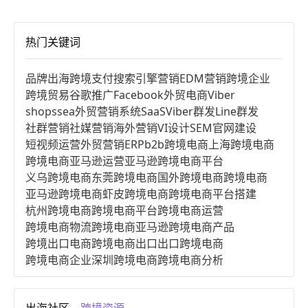
热门关键词
品牌出海
跨境支付
搜索引擎营销
EDM营销
跨境企业
跨境贸易
谷歌推广
Facebook
外贸电商
Viber
shopssea
外贸营销系统
SaaS
Viber群发
Line群发
社群营销
社媒营销
海外营销
VI设计
SEM
官网建设
短视频运营
外贸营销
ERP
b2b跨境电商
上海跨境电商
跨境电商亚马逊运营
亚马逊跨境电商平台
义乌跨境电商
东莞跨境电商
国外跨境电商
跨境电商
亚马逊跨境电商
虾皮跨境电商
跨境电商平台搭建
杭州跨境电商
跨境电商平台
跨境电商运营
跨境电商物流
跨境电商亚马逊
跨境电商产品
跨境出口电商
跨境电商出口
出口跨境电商
跨境电商企业
深圳跨境电商
跨境电商分析
进口跨境电商
跨境电商服务
广州跨境电商
跨境电商市场
跨境电商创业
跨境电商注册