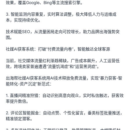
效果，覆盖Google、Bing等主流搜索引擎。
3. 智能监测内容重复，实时算法调整，极大降低人力与运维成
本，实现持续优化。
技术赋能SEO，从流量困局走向可控增长，助力品牌出海强势突
围。
社媒AI获客系统：打破“付费流量内卷”，智能触达全球客源
当前，社交媒体流量红利渐趋稀缺，广告成本飙升，人工运营低
效，跨境卖家普遍遭遇“流量饥渴症”和“运营黑洞症”。
出海帮社媒AI获客系统用AI技术释放免费流量，实现“暴力获客-智
能转化-资产沉淀”新范式：
1. 直播间精准狩猎：自动识别高意向观众，实时私信触达，获客效
率提升数倍。
2. 评论区智能掘金：自动点赞、个性化留言，垂类标签批量推送，
精准锁定潜客。