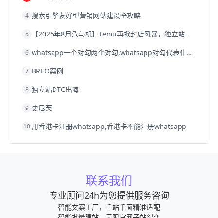
搜索引擎友好型营销网站建设全攻略
4
【2025年8月危与机】Temu再掀封店风暴，独立站才是跨境卖家的避险通道
5
whatsapp一个对勾两个对勾,whatsapp对勾代表什么意思
6
BREO案例
7
独立站DTC出海
8
史尼芙
9
用香港卡注册whatsapp,香港卡不能注册whatsapp
10
联系我们
专业顾问24h为您提供服务咨询
智能文案工厂，千站千面精准适配
智能批量建站，无限官网子站裂变