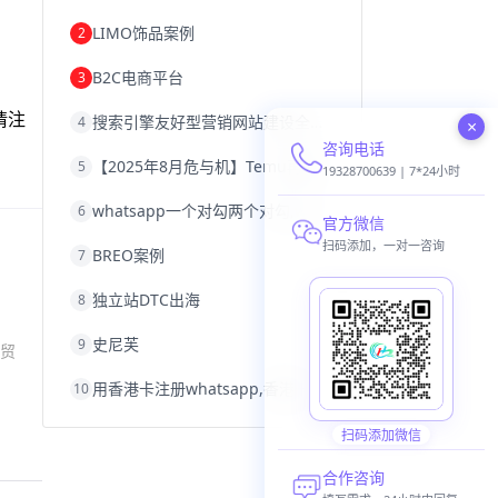
韩国跨境电商
跨境电商退税
LIMO饰品案例
2
沈阳跨境电商
跨境电商服务平台
欧洲跨境电商
跨境电商关税
B2C电商平台
3
跨境电商网店
跨境电商物流模式
跨境电商建站
跨境电商国际物流
请注
搜索引擎友好型营销网站建设全攻略
4
跨境电商结算
浙江跨境电商
×
宁波跨境电商
跨境电商的模式
咨询电话
【2025年8月危与机】Temu再掀封店风暴，独立站才是跨境卖家的避险通道
5
跨境电商优势
跨境电商的优势
seo运营
19328700639 | 7*24小时
seo优化
seo
Shopify
独立站
whatsapp一个对勾两个对勾,whatsapp对勾代表什么意思
6
whatsapp群发
官方微信
扫码添加，一对一咨询
BREO案例
7
独立站DTC出海
8
史尼芙
9
贸
用香港卡注册whatsapp,香港卡不能注册whatsapp
10
扫码添加微信
合作咨询