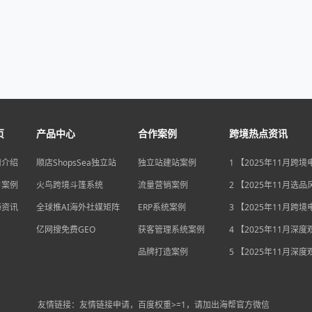
页
产品中心
合作案例
跨境热点资讯
司介绍
顺店ShopsSea独立站
独立站建站案例
1 【2025年11月跨
变局】eBay店铺升级
户案例
火鸟跨境斗篷系统
流量营销案例
独立站流量自主权如
2 【2025年11月选
围？
俄罗斯安眠药需求激
海资讯
全球推AI海外社媒矩阵
ERP系统案例
后，跨境电商如何抢
3 【2025年11月跨
排毒与助眠市场？
机遇】沃尔玛自配送
亿网搜免费GEO
获客管理系统案例
宽，独立站卖家如何
4 【2025年11月深
围？
中国汽车暴增英国销
品牌打造案例
后，跨境电商如何用“
5 【2025年11月深
量”破局增长困局？
海关总署数据新高，
商如何抓住出海“增长
利”？
友情链接：友情链接申请，百度权重>=1，请加出海帮官方微信