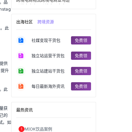
。品
跨境电商产品
跨境出口电商
tag
跨境电商出口
出口跨境电商
跨境电商企业
深圳跨境电商
出海社区
跨境资源
跨境电商分析
进口跨境电商
名。此
跨境电商服务
广州跨境电商
跨境电商市场
跨境电商创业
社媒变现干货包
免费领
跨境电商注册
跨境电商开店
跨境电商营销
跨境电商网站
跨境电商商品
个人跨境电商
独立站运营干货包
免费领
跨境电商案例
国内跨境电商
提供
跨境电商管理
跨境电商卖家
，提升
郑州跨境电商
跨境电商趋势
独立站建站干货包
免费领
广东跨境电商
跨境电商支付
阿里跨境电商
全球跨境电商
每日最新海外资讯
免费领
跨境电商费用
美国跨境电商
。此
跨境电商仓储
跨境电商推广
河南跨境电商
日本跨境电商
天津跨境电商
东南亚跨境电商
量获
最热资讯
跨境电商教程
成都跨境电商
己的
独立站跨境电商
跨境电商独立站
试。如
跨境电商b2b
阿里巴巴跨境电商
MIOK饮品案例
1
跨境电商erp
西安跨境电商