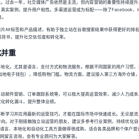
量。过去一年，社交媒体广告依然是主流，但内容营销的重要性持续提升
案例，提升用户粘性。多渠道运营成为标配——除了Facebook、Ins
局。
图片Alt标签和产品描述，有助于独立站在谷歌搜索结果中获得更好的排
站背书，提升社交信任度和转化率。
化并重
本地化，尤其是语言、支付方式和物流服务。根据不同国家的用户习惯，
卡、当地电子钱包），降低购物门槛。物流方面，建议接入第三方海外仓储
自动邮件营销、订单跟踪系统等，可以极大提高运营效率，减少人力成本
优化转化漏斗，提升整体业绩。
不断学习并应用最新的运营技巧，才能在国际市场中快速成长。无论是流
方向。对于刚接触独立站运营的朋友，建议多参考行业案例，持续优化自
在多语言、本地化和自动化工具方面做得很成熟，适合各类品牌和个体户尝
a官网留言咨询，会有专业顾问为大家解答。