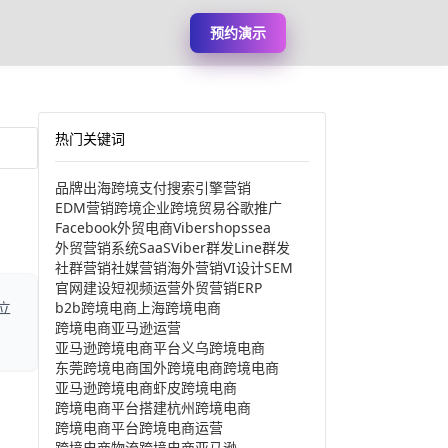
预约演示
热门关键词
品牌出海
跨境支付
搜索引擎营销
EDM营销
跨境企业
跨境贸易
谷歌推广
Facebook
外贸电商
Viber
shopssea
外贸营销系统
SaaS
Viber群发
Line群发
社群营销
社媒营销
海外营销
VI设计
SEM
官网建设
短视频运营
外贸营销
ERP
b2b跨境电商
上海跨境电商
立
跨境电商亚马逊运营
亚马逊跨境电商平台
义乌跨境电商
东莞跨境电商
国外跨境电商
跨境电商
亚马逊跨境电商
虾皮跨境电商
跨境电商平台搭建
杭州跨境电商
跨境电商平台
跨境电商运营
跨境电商物流
跨境电商亚马逊