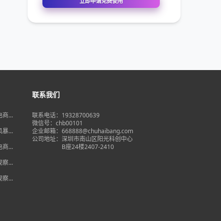
联系我们
境电商大
联系电话：19328700639
在即，
微信号：chb00101
何突
品风暴】
企业邮箱：668888@chuhaibang.com
增背
公司地址：
深圳市南山区阳光科创中心
占数字
境电商新
B座24楼2407-2410
政策放
借势突
度观察】
量背
自主流
度观察】
跨境电
红