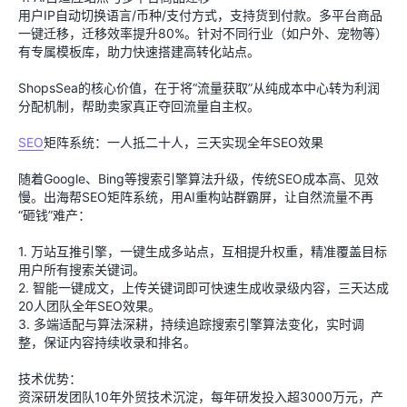
用户IP自动切换语言/币种/支付方式，支持货到付款。多平台商品
一键迁移，迁移效率提升80%。针对不同行业（如户外、宠物等）
有专属模板库，助力快速搭建高转化站点。
ShopsSea的核心价值，在于将“流量获取”从纯成本中心转为利润
分配机制，帮助卖家真正夺回流量自主权。
SEO
矩阵系统：一人抵二十人，三天实现全年SEO效果
随着Google、Bing等搜索引擎算法升级，传统SEO成本高、见效
慢。出海帮SEO矩阵系统，用AI重构站群霸屏，让自然流量不再
“砸钱”难产：
1. 万站互推引擎，一键生成多站点，互相提升权重，精准覆盖目标
用户所有搜索关键词。
2. 智能一键成文，上传关键词即可快速生成收录级内容，三天达成
20人团队全年SEO效果。
3. 多端适配与算法深耕，持续追踪搜索引擎算法变化，实时调
整，保证内容持续收录和排名。
技术优势：
资深研发团队10年外贸技术沉淀，每年研发投入超3000万元，产