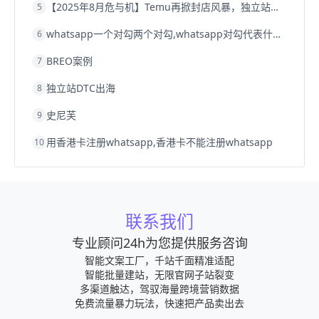
【2025年8月危与机】Temu再掀封店风暴，独立站才是跨境卖家的避险通道
5
whatsapp一个对勾两个对勾,whatsapp对勾代表什么意思
6
BREO案例
7
独立站DTC出海
8
史尼芙
9
用香港卡注册whatsapp,香港卡不能注册whatsapp
10
联系我们
专业顾问24h为您提供服务咨询
智能文案工厂，千站千面精准适配
智能批量建站，无限官网子站裂变
多渠道触达，驾驭海量跨境营销数据
免费流量暴力玩法，快速把产品卖出去