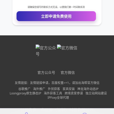
免费VIP权限体验
您的姓名
您的电话
公司名称
官方公众号
官方微信
需求描述
友情链接：友情链接申请，百度权重>=1，请加出海帮官方微信
谷歌推广
海外推广
外贸获客
家具安装
神龙海外动态IP
Loongproxy原生静态IP
海外获客工具
跨境卖家参谋
独立站网站建设
IPFoxy全球代理
请确保您填写的联系方式无误，以便我们第一时间联系到
公司名称：
中巨量（深圳）科技有限公司
立即申请免费使用