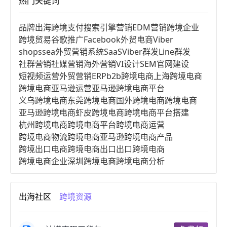
热门关键词
品牌出海
跨境支付
搜索引擎营销
EDM营销
跨境企业
跨境贸易
谷歌推广
Facebook
外贸电商
Viber
shopssea
外贸营销系统
SaaS
Viber群发
Line群发
社群营销
社媒营销
海外营销
VI设计
SEM
官网建设
短视频运营
外贸营销
ERP
b2b跨境电商
上海跨境电商
跨境电商亚马逊运营
亚马逊跨境电商平台
义乌跨境电商
东莞跨境电商
国外跨境电商
跨境电商
亚马逊跨境电商
虾皮跨境电商
跨境电商平台搭建
杭州跨境电商
跨境电商平台
跨境电商运营
跨境电商物流
跨境电商亚马逊
跨境电商产品
跨境出口电商
跨境电商出口
出口跨境电商
跨境电商企业
深圳跨境电商
跨境电商分析
进口跨境电商
跨境电商服务
广州跨境电商
跨境电商市场
跨境电商创业
跨境电商注册
出海社区
跨境资源
跨境电商开店
跨境电商营销
跨境电商网站
跨境电商商品
个人跨境电商
跨境电商案例
国内跨境电商
跨境电商管理
跨境电商卖家