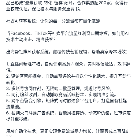
品已形成“流量获取-转化-留存”闭环。合作渠道超200家，获得行
业权威认证，保证技术与服务双重背书。
社媒AI获客系统：让你的每一分流量都可量化沉淀
当Facebook、TikTok等社媒平台流量红利窗口期缩短，如何用AI
技术主动出击、精准获客？
出海帮社媒AI获客系统，颠覆传统营销逻辑，帮助卖家降本增效：
1. 直播间精准狩猎，自动识别高意向观众，实时私信触达，效率翻
倍。
2. 评论区智能掘金，自动点赞评论并推送个性化话术，提升互动与
转化。
3. 多账号协同作战，无限端口批量管理，规避封号风险。
4. 同行粉丝收割，自动抓取竞品活跃粉丝，实现精准引流。
5. 跨平台裂变引擎，矩阵式同时触达多平台用户，打造自有社媒
流量池。
6. 独创火鸟斗篷广告系统，智能风控穿透、动态IP伪装，过审速度
提升至秒级。
用AI自动化技术，真正实现免费流量暴力增长，让获客成本直降6