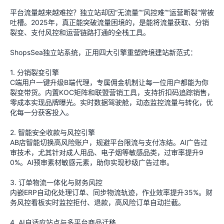
平台流量越来越难控？独立站却因“无流量”“风控难”“运营断裂”常被
吐槽。2025年，真正能突破流量困境的，是能将流量获取、分销
裂变、支付风控和运营链路打通的全栈工具。
ShopsSea独立站系统，正用四大引擎重塑跨境建站新范式：
1. 分销裂变引擎
C端用户一键升级B端代理，专属佣金机制让每一位用户都能为你
裂变带货。内置KOC矩阵和联盟营销工具，支持折扣码追踪销售，
零成本实现品牌曝光。实时数据驾驶舱，动态监控流量与转化，优
化每一分获客投入。
2. 智能安全收款与风控引擎
AB店智能切换高风险账户，规避平台限流与支付冻结。AI广告过
审技术，尤其针对成人用品、电子烟等敏感品类，过审率提升9
0%。AI预审素材敏感元素，助你实现秒级广告过审。
3. 订单物流一体化与财务风控
内嵌ERP自动化处理订单、同步物流轨迹，作业效率提升35%。财
务风控看板实时监控拒付、退款，高风险订单自动拦截。
4. AI自适应站点与多平台商品迁移