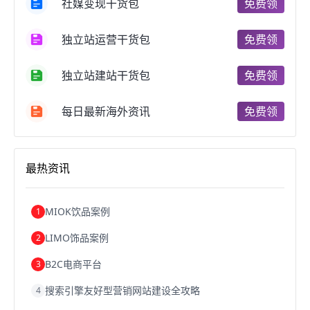
社媒变现干货包
免费领
郑州跨境电商
跨境电商趋势
广东跨境电商
跨境电商支付
阿里跨境电商
全球跨境电商
独立站运营干货包
免费领
跨境电商费用
美国跨境电商
跨境电商仓储
跨境电商推广
河南跨境电商
日本跨境电商
独立站建站干货包
免费领
天津跨境电商
东南亚跨境电商
跨境电商教程
成都跨境电商
独立站跨境电商
跨境电商独立站
跨境电商b2b
阿里巴巴跨境电商
跨境电商erp
每日最新海外资讯
免费领
西安跨境电商
韩国跨境电商
跨境电商退税
沈阳跨境电商
跨境电商服务平台
欧洲跨境电商
跨境电商关税
跨境电商网店
跨境电商物流模式
最热资讯
跨境电商建站
跨境电商国际物流
跨境电商结算
浙江跨境电商
宁波跨境电商
跨境电商的模式
跨境电商优势
跨境电商的优势
seo运营
seo优化
seo
MIOK饮品案例
1
Shopify
独立站
whatsapp群发
LIMO饰品案例
2
B2C电商平台
3
搜索引擎友好型营销网站建设全攻略
4