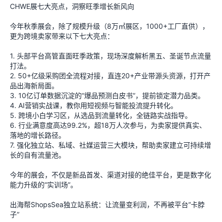
CHWE展七大亮点，洞察旺季增长新风向
今年秋季展会，除了规模升级（8万㎡展区，1000+工厂直供），
更为跨境卖家带来以下七大亮点：
1. 头部平台高管直面旺季政策，现场深度解析黑五、圣诞节点流量
打法。
2. 50+亿级采购团全流程对接，直连20+产业带源头资源，打开产
品出海新局面。
3. 10亿订单数据沉淀的“爆品预测白皮书”，提前锁定潜力品类。
4. AI营销实战课，教你用短视频与智能投流提升转化。
5. 跨境小白学习区，从选品到流量转化，全链路实战指导。
6. 行业满意度高达99.2%，超18万人次参与，为卖家提供真实、
落地的增长路径。
7. 强化独立站、私域、社媒运营三大模块，帮助卖家建立可持续增
长的自有流量池。
今年的展会，不仅是新品首发、渠道对接的绝佳平台，更是数字化
能力升级的“实训场”。
出海帮ShopsSea独立站系统：让流量变利润，不再被平台“卡脖
子”