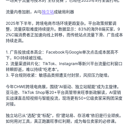
一场关于流量与技术的“生存竞赛”，已经在2025年9月全面打响。
流量内卷加剧，AI与
独立站
成破局利器
2025年下半年，跨境电商市场环境更趋复杂。平台政策频繁调
整，流量获取难度持续提升。数据显示：83%的海外B端买家、9
2%C端消费者正加速向线上转移，而传统站点流量下滑、广告成本
持续走高。
1. 广告投放成本高企：Facebook与Google单次点击成本居高不
下，ROI持续被压缩。
2. 流量渠道碎片化：TikTok、Instagram等新兴平台流量红利窗口
转瞬即逝，难以持续“吃老本”。
3. 平台规则收紧：敏感品类频遭支付封禁，风控压力陡增。
今年CHWE跨境电商展，围绕“AI驱动、独立站赋能”成为主旋律。
亚马逊、TikTok Shop等20+平台高管带来旺季新政解读，AI营销
实战课直击短视频与智能投流，现场更有50+亿级卖家采购团深度
对接。
独立站已从“选配”变“标配”，但“建站易、存活难”依旧是行业顽疾。
如何用对工具，真正跑赢旺季红利期，成为每位卖家的必修课。