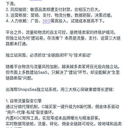
下滑。
2. 风控枷锁：敏感品类频遭支付封禁，合规压力巨大。
3. 运营断层：营销、支付、物流分散，数据割裂，决策迟缓。
4. 人力依赖：广告、
SEO
需高投入，试错成本居高不下。
平台之外，流量和物流的自主可控，是跨境卖家的终极护城河。
但独立站为何“建站易，存活难”？本质是流量、支付、运营三大链
路都未打通。
独立站突围，必须抓住“全链路闭环”与“技术驱动”
随着平台物流与流量风险加剧，越来越多卖家将目光投向独立站。
但市面上多数建站SaaS，只解决了“建站”环节，却没能解决“生意
链路断裂”问题。
出海帮ShopsSea独立站系统，用三大核心突破重塑增长逻辑：
1. 自带流量裂变引擎
通过分销代理机制，C端买家一键升级为B端代理，佣金体系驱动
“用户-代理-私域”裂变循环。
内置KOC矩阵工具，实现零成本品牌曝光与精准获客。
实时数据驾驶舱，流量、转化、佣金全链路可视化，按地域和品类