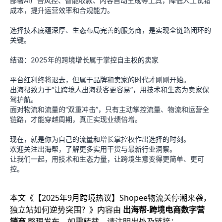
部署AI广告风控、智能收款、内容自动生成等工具，降低人工试错
成本，提升运营效率和合规能力。
选择技术底蕴深厚、生态布局完善的服务商，是实现全链路闭环的
关键。
结语：2025年的跨境增长属于掌控自主权的卖家
平台红利终将退去，但属于品牌和卖家的时代才刚刚开始。
出海帮致力于“让跨境人出海获客更容易”，用技术和生态为卖家保
驾护航。
面对物流和流量的“双重冲击”，只有主动掌控流量、物流和运营全
链路，才能穿越周期，真正实现业绩倍增。
现在，就是你为自己的流量和增长掌控权作出选择的时刻。
欢迎关注出海帮，了解更多实用干货与最新行业洞察。
让我们一起，用技术和生态力量，让跨境生意变得更简单、更可
控。
本文《
【2025年9月跨境热议】Shopee物流关停潮来袭，
独立站如何逆势突围？
》内容由
出海帮-跨境电商数字营
销商
整理发布，如需转载，请注明出处及链接：