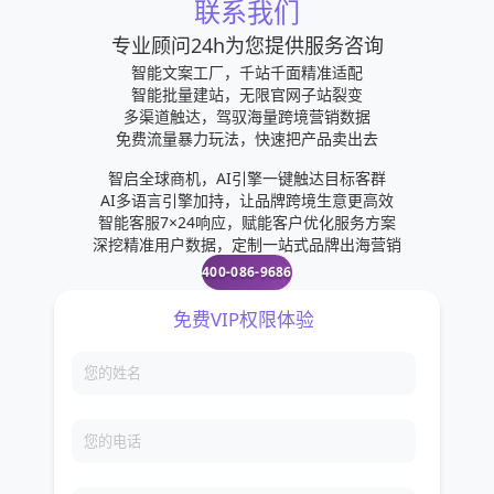
联系我们
专业顾问24h为您提供服务咨询
智能文案工厂，千站千面精准适配
智能批量建站，无限官网子站裂变
多渠道触达，驾驭海量跨境营销数据
免费流量暴力玩法，快速把产品卖出去
智启全球商机，AI引擎一键触达目标客群
AI多语言引擎加持，让品牌跨境生意更高效
智能客服7×24响应，赋能客户优化服务方案
深挖精准用户数据，定制一站式品牌出海营销
400-086-9686