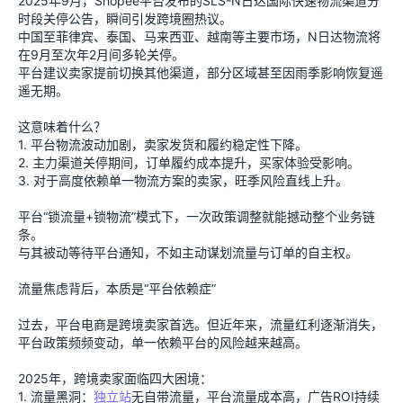
2025年9月，Shopee平台发布的SLS-N日达国际快速物流渠道分
时段关停公告，瞬间引发跨境圈热议。
中国至菲律宾、泰国、马来西亚、越南等主要市场，N日达物流将
在9月至次年2月间多轮关停。
平台建议卖家提前切换其他渠道，部分区域甚至因雨季影响恢复遥
遥无期。
这意味着什么？
1. 平台物流波动加剧，卖家发货和履约稳定性下降。
2. 主力渠道关停期间，订单履约成本提升，买家体验受影响。
3. 对于高度依赖单一物流方案的卖家，旺季风险直线上升。
平台“锁流量+锁物流”模式下，一次政策调整就能撼动整个业务链
条。
与其被动等待平台通知，不如主动谋划流量与订单的自主权。
流量焦虑背后，本质是“平台依赖症”
过去，平台电商是跨境卖家首选。但近年来，流量红利逐渐消失，
平台政策频频变动，单一依赖平台的风险越来越高。
2025年，跨境卖家面临四大困境：
1. 流量黑洞：
独立站
无自带流量，平台流量成本高，广告ROI持续