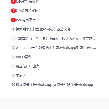
跨境电商优势
跨境电商的优势
seo运营
seo优化
seo
MIOK饮品案例
1
Shopify
独立站
whatsapp群发
LIMO饰品案例
2
B2C电商平台
3
搜索引擎友好型营销网站建设全攻略
4
【2025年8月危与机】Temu再掀封店风暴，独立站才是跨境卖家的避险通道
5
whatsapp一个对勾两个对勾,whatsapp对勾代表什么意思
6
BREO案例
7
独立站DTC出海
8
史尼芙
9
用香港卡注册whatsapp,香港卡不能注册whatsapp
10