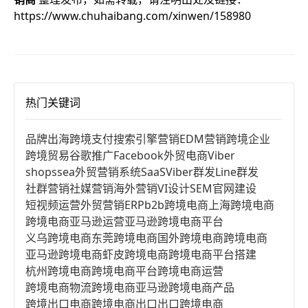
https://www.chuhaibang.com/xinwen/158980
热门关键词
品牌出海
跨境支付
搜索引擎营销
EDM营销
跨境企业
跨境贸易
谷歌推广
Facebook
外贸电商
Viber
shopssea
外贸营销系统
SaaS
Viber群发
Line群发
社群营销
社媒营销
海外营销
VI设计
SEM
官网建设
短视频运营
外贸营销
ERP
b2b跨境电商
上海跨境电商
跨境电商亚马逊运营
亚马逊跨境电商平台
义乌跨境电商
东莞跨境电商
国外跨境电商
跨境电商
亚马逊跨境电商
虾皮跨境电商
跨境电商平台搭建
杭州跨境电商
跨境电商平台
跨境电商运营
跨境电商物流
跨境电商亚马逊
跨境电商产品
跨境出口电商
跨境电商出口
出口跨境电商