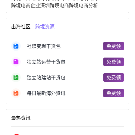
跨境电商企业
深圳跨境电商
跨境电商分析
进口跨境电商
跨境电商服务
广州跨境电商
跨境电商市场
跨境电商创业
跨境电商注册
出海社区
跨境资源
跨境电商开店
跨境电商营销
跨境电商网站
跨境电商商品
个人跨境电商
跨境电商案例
国内跨境电商
跨境电商管理
跨境电商卖家
社媒变现干货包
免费领
郑州跨境电商
跨境电商趋势
广东跨境电商
跨境电商支付
阿里跨境电商
全球跨境电商
独立站运营干货包
免费领
跨境电商费用
美国跨境电商
跨境电商仓储
跨境电商推广
河南跨境电商
日本跨境电商
独立站建站干货包
免费领
天津跨境电商
东南亚跨境电商
跨境电商教程
成都跨境电商
独立站跨境电商
跨境电商独立站
跨境电商b2b
阿里巴巴跨境电商
跨境电商erp
每日最新海外资讯
免费领
西安跨境电商
韩国跨境电商
跨境电商退税
沈阳跨境电商
跨境电商服务平台
欧洲跨境电商
跨境电商关税
跨境电商网店
跨境电商物流模式
最热资讯
跨境电商建站
跨境电商国际物流
跨境电商结算
浙江跨境电商
宁波跨境电商
跨境电商的模式