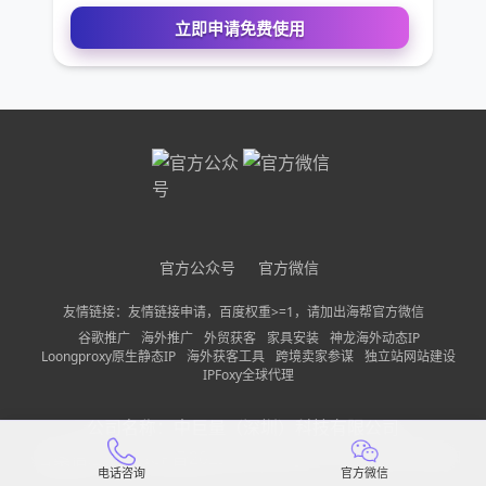
您的电话
公司名称
需求描述
官方公众号
官方微信
请确保您填写的联系方式无误，以便我们第一时间联系到
友情链接：友情链接申请，百度权重>=1，请加出海帮官方微信
立即申请免费使用
谷歌推广
海外推广
外贸获客
家具安装
神龙海外动态IP
Loongproxy原生静态IP
海外获客工具
跨境卖家参谋
独立站网站建设
IPFoxy全球代理
公司名称：
中巨量（深圳）科技有限公司
备案信息：
粤ICP备2022150197号-13
隐私政策
网站地图
电话咨询
官方微信