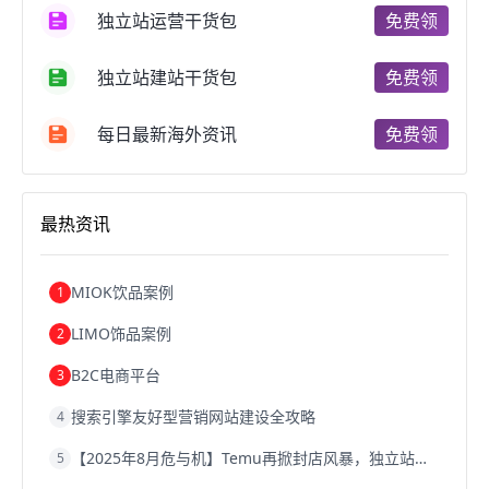
跨境电商支付
阿里跨境电商
全球跨境电商
独立站运营干货包
免费领
跨境电商费用
美国跨境电商
跨境电商仓储
跨境电商推广
河南跨境电商
日本跨境电商
独立站建站干货包
免费领
天津跨境电商
东南亚跨境电商
跨境电商教程
成都跨境电商
独立站跨境电商
跨境电商独立站
跨境电商b2b
阿里巴巴跨境电商
跨境电商erp
每日最新海外资讯
免费领
西安跨境电商
韩国跨境电商
跨境电商退税
沈阳跨境电商
跨境电商服务平台
欧洲跨境电商
跨境电商关税
跨境电商网店
跨境电商物流模式
最热资讯
跨境电商建站
跨境电商国际物流
跨境电商结算
浙江跨境电商
宁波跨境电商
跨境电商的模式
跨境电商优势
跨境电商的优势
seo运营
seo优化
seo
MIOK饮品案例
1
Shopify
独立站
whatsapp群发
LIMO饰品案例
2
B2C电商平台
3
搜索引擎友好型营销网站建设全攻略
4
【2025年8月危与机】Temu再掀封店风暴，独立站才是跨境卖家的避险通道
5