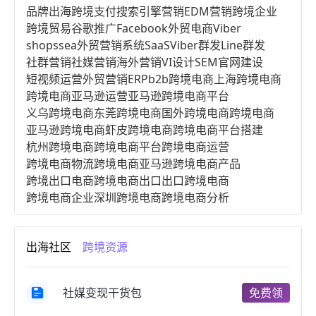
品牌出海
跨境支付
搜索引擎营销
EDM营销
跨境企业
跨境贸易
谷歌推广
Facebook
外贸电商
Viber
shopssea
外贸营销系统
SaaS
Viber群发
Line群发
社群营销
社媒营销
海外营销
VI设计
SEM
官网建设
短视频运营
外贸营销
ERP
b2b跨境电商
上海跨境电商
跨境电商亚马逊运营
亚马逊跨境电商平台
义乌跨境电商
东莞跨境电商
国外跨境电商
跨境电商
亚马逊跨境电商
虾皮跨境电商
跨境电商平台搭建
杭州跨境电商
跨境电商平台
跨境电商运营
跨境电商物流
跨境电商亚马逊
跨境电商产品
跨境出口电商
跨境电商出口
出口跨境电商
跨境电商企业
深圳跨境电商
跨境电商分析
进口跨境电商
跨境电商服务
广州跨境电商
跨境电商市场
跨境电商创业
跨境电商注册
出海社区
跨境资源
跨境电商开店
跨境电商营销
跨境电商网站
跨境电商商品
个人跨境电商
跨境电商案例
国内跨境电商
跨境电商管理
跨境电商卖家
社媒变现干货包
免费领
郑州跨境电商
跨境电商趋势
广东跨境电商