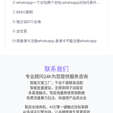
whatsapp一个对勾两个对勾,whatsapp对勾代表什么意思
6
BREO案例
7
独立站DTC出海
8
史尼芙
9
用香港卡注册whatsapp,香港卡不能注册whatsapp
10
联系我们
专业顾问24h为您提供服务咨询
智能文案工厂，千站千面精准适配
智能批量建站，无限官网子站裂变
多渠道触达，驾驭海量跨境营销数据
免费流量暴力玩法，快速把产品卖出去
智启全球商机，AI引擎一键触达目标客群
AI多语言引擎加持，让品牌跨境生意更高效