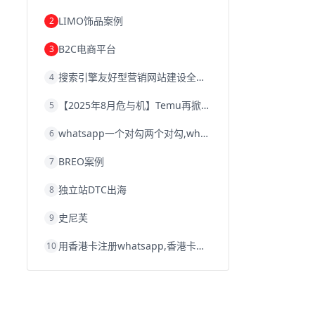
韩国跨境电商
跨境电商退税
LIMO饰品案例
2
沈阳跨境电商
跨境电商服务平台
欧洲跨境电商
跨境电商关税
B2C电商平台
3
跨境电商网店
跨境电商物流模式
跨境电商建站
跨境电商国际物流
搜索引擎友好型营销网站建设全攻略
4
跨境电商结算
浙江跨境电商
宁波跨境电商
跨境电商的模式
【2025年8月危与机】Temu再掀封店风暴，独立站才是跨境卖家的避险通道
5
跨境电商优势
跨境电商的优势
seo运营
seo优化
seo
Shopify
独立站
whatsapp一个对勾两个对勾,whatsapp对勾代表什么意思
6
whatsapp群发
BREO案例
7
独立站DTC出海
8
史尼芙
9
用香港卡注册whatsapp,香港卡不能注册whatsapp
10