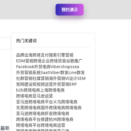
预约演示
热门关键词
品牌出海
跨境支付
搜索引擎营销
EDM营销
跨境企业
跨境贸易
谷歌推广
Facebook
外贸电商
Viber
shopssea
外贸营销系统
SaaS
Viber群发
Line群发
社群营销
社媒营销
海外营销
VI设计
SEM
官网建设
短视频运营
外贸营销
ERP
b2b跨境电商
上海跨境电商
跨境电商亚马逊运营
亚马逊跨境电商平台
义乌跨境电商
东莞跨境电商
国外跨境电商
跨境电商
亚马逊跨境电商
虾皮跨境电商
跨境电商平台搭建
杭州跨境电商
跨境电商平台
跨境电商运营
站最新
跨境电商物流
跨境电商亚马逊