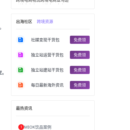
跨境电商产品
跨境出口电商
跨境电商出口
出口跨境电商
跨境电商企业
深圳跨境电商
出海社区
跨境资源
跨境电商分析
进口跨境电商
。
跨境电商服务
广州跨境电商
跨境电商市场
跨境电商创业
社媒变现干货包
免费领
跨境电商注册
跨境电商开店
跨境电商营销
跨境电商网站
跨境电商商品
个人跨境电商
独立站运营干货包
免费领
跨境电商案例
国内跨境电商
跨境电商管理
跨境电商卖家
郑州跨境电商
跨境电商趋势
独立站建站干货包
免费领
宠。
广东跨境电商
跨境电商支付
阿里跨境电商
全球跨境电商
每日最新海外资讯
免费领
跨境电商费用
美国跨境电商
跨境电商仓储
跨境电商推广
河南跨境电商
日本跨境电商
天津跨境电商
东南亚跨境电商
最热资讯
跨境电商教程
成都跨境电商
独立站跨境电商
跨境电商独立站
跨境电商b2b
阿里巴巴跨境电商
MIOK饮品案例
1
跨境电商erp
西安跨境电商