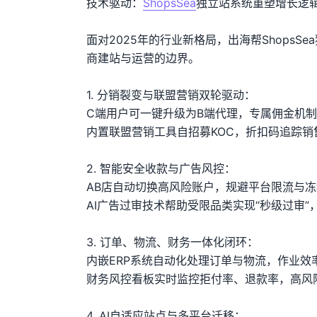
技术驱动：
ShopsSea
独立站系统重塑增长逻
面对2025年的行业新格局，出海帮ShopsS
商建站与运营的边界。
1. 分销裂变与联盟营销双轮驱动：
C端用户可一键升级为B端代理，专属佣金机制
内置联盟营销工具自招募KOC，折扣码追踪
2. 智能安全收款与广告风控：
AB店自动切换高风险账户，规避平台限流与冻
AI广告过审技术帮助受限品类实现“秒级过审”
3. 订单、物流、财务一体化闭环：
内嵌ERP系统自动化处理订单与物流，作业效
财务风控看板实时监控拒付率、退款率，高风
4. AI自适应站点与多平台迁移：