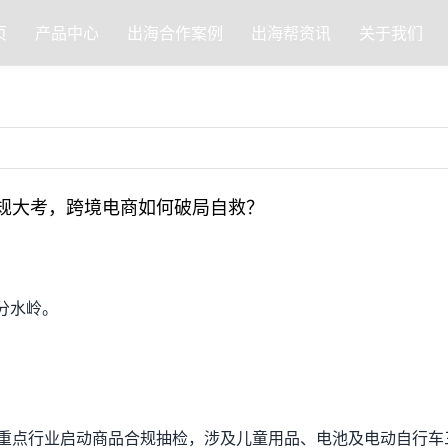
页
产品中心
出海合作案例
出海帮资讯
关于我们
合规大考，跨境电商如何破局自救？
分水岭。
。
场重点行业启动商品合规抽检，涉及儿童用品、电池及电动自行车