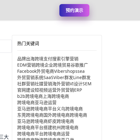
预约演示
热门关键词
品牌出海
跨境支付
搜索引擎营销
EDM营销
跨境企业
跨境贸易
谷歌推广
Facebook
外贸电商
Viber
shopssea
外贸营销系统
SaaS
Viber群发
Line群发
社群营销
社媒营销
海外营销
VI设计
SEM
官网建设
短视频运营
外贸营销
ERP
b2b跨境电商
上海跨境电商
跨境电商亚马逊运营
亚马逊跨境电商平台
义乌跨境电商
东莞跨境电商
国外跨境电商
跨境电商
亚马逊跨境电商
虾皮跨境电商
跨境电商平台搭建
杭州跨境电商
跨境电商平台
跨境电商运营
三大
跨境电商物流
跨境电商亚马逊