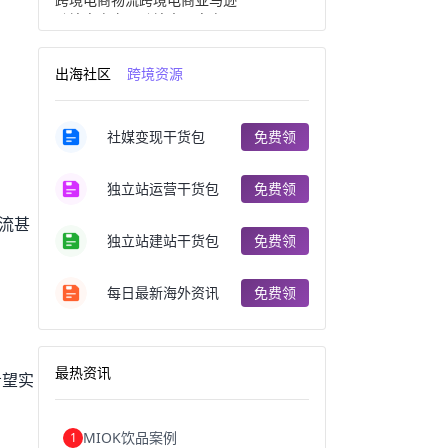
跨境电商产品
跨境出口电商
跨境电商出口
出口跨境电商
跨境电商企业
深圳跨境电商
出海社区
跨境资源
跨境电商分析
进口跨境电商
跨境电商服务
广州跨境电商
跨境电商市场
跨境电商创业
社媒变现干货包
免费领
跨境电商注册
跨境电商开店
跨境电商营销
跨境电商网站
跨境电商商品
个人跨境电商
独立站运营干货包
免费领
跨境电商案例
国内跨境电商
跨境电商管理
跨境电商卖家
流甚
郑州跨境电商
跨境电商趋势
独立站建站干货包
免费领
广东跨境电商
跨境电商支付
阿里跨境电商
全球跨境电商
每日最新海外资讯
免费领
跨境电商费用
美国跨境电商
跨境电商仓储
跨境电商推广
河南跨境电商
日本跨境电商
天津跨境电商
东南亚跨境电商
最热资讯
希望实
跨境电商教程
成都跨境电商
独立站跨境电商
跨境电商独立站
跨境电商b2b
阿里巴巴跨境电商
MIOK饮品案例
1
跨境电商erp
西安跨境电商