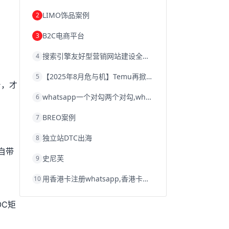
韩国跨境电商
跨境电商退税
LIMO饰品案例
2
沈阳跨境电商
跨境电商服务平台
欧洲跨境电商
跨境电商关税
B2C电商平台
3
跨境电商网店
跨境电商物流模式
跨境电商建站
跨境电商国际物流
搜索引擎友好型营销网站建设全攻略
4
跨境电商结算
浙江跨境电商
宁波跨境电商
跨境电商的模式
【2025年8月危与机】Temu再掀封店风暴，独立站才是跨境卖家的避险通道
5
跨境电商优势
跨境电商的优势
seo运营
台，才
seo优化
seo
Shopify
独立站
whatsapp一个对勾两个对勾,whatsapp对勾代表什么意思
6
whatsapp群发
BREO案例
7
独立站DTC出海
8
自带
史尼芙
9
用香港卡注册whatsapp,香港卡不能注册whatsapp
10
OC矩