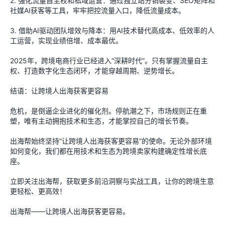
2. 强化流量自主权和私域运营：通过独立站分销裂变、SEO矩阵和
社媒AI获客等工具，牢牢把控流量入口，降低流量成本。
3. 借助AI驱动团队增效与降本：用AI技术替代高成本、低效率的人
工运营，实现业绩倍增、成本最优。
2025年，跨境电商行业已经进入“深耕时代”。只有掌握流量自主
权、打造数字化生态闭环，才能穿越周期、逆势增长。
结语：让跨境人出海获客更容易
危机，是倒逼企业进化的催化剂。停航潮之下，市场规则正在重
塑，唯有主动拥抱技术和生态，才能掌控自己的增长节奏。
出海帮始终坚持“让跨境人出海获客更容易”的使命。无论外部环境
如何变化，我们都在用技术和生态为跨境卖家构建确定性增长底
座。
立即关注出海帮，获取更多前沿洞察与实战工具，让你的跨境生意
更轻松、更高效！
出海帮——让跨境人出海获客更容易。