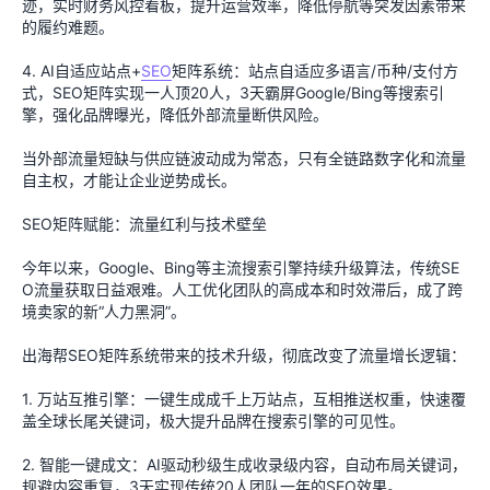
迹，实时财务风控看板，提升运营效率，降低停航等突发因素带来
的履约难题。
4. AI自适应站点+
SEO
矩阵系统：站点自适应多语言/币种/支付方
式，SEO矩阵实现一人顶20人，3天霸屏Google/Bing等搜索引
擎，强化品牌曝光，降低外部流量断供风险。
当外部流量短缺与供应链波动成为常态，只有全链路数字化和流量
自主权，才能让企业逆势成长。
SEO矩阵赋能：流量红利与技术壁垒
今年以来，Google、Bing等主流搜索引擎持续升级算法，传统SE
O流量获取日益艰难。人工优化团队的高成本和时效滞后，成了跨
境卖家的新“人力黑洞”。
出海帮SEO矩阵系统带来的技术升级，彻底改变了流量增长逻辑：
1. 万站互推引擎：一键生成成千上万站点，互相推送权重，快速覆
盖全球长尾关键词，极大提升品牌在搜索引擎的可见性。
2. 智能一键成文：AI驱动秒级生成收录级内容，自动布局关键词，
规避内容重复，3天实现传统20人团队一年的SEO效果。