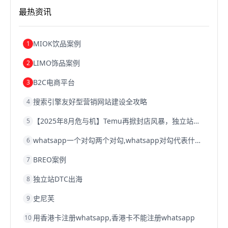
跨境电商关税
跨境电商网店
跨境电商物流模式
最热资讯
跨境电商建站
跨境电商国际物流
跨境电商结算
浙江跨境电商
宁波跨境电商
跨境电商的模式
跨境电商优势
跨境电商的优势
seo运营
seo优化
seo
MIOK饮品案例
1
Shopify
独立站
whatsapp群发
LIMO饰品案例
2
B2C电商平台
3
搜索引擎友好型营销网站建设全攻略
4
【2025年8月危与机】Temu再掀封店风暴，独立站才是跨境卖家的避险通道
5
whatsapp一个对勾两个对勾,whatsapp对勾代表什么意思
6
BREO案例
7
独立站DTC出海
8
史尼芙
9
用香港卡注册whatsapp,香港卡不能注册whatsapp
10