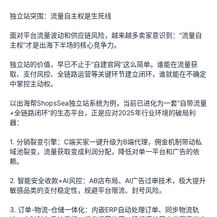
独立站突围：流量自主权是生死线
面对平台流量波动和供应链风险，越来越多卖家意识到：“流量自
主权”才是出海下半场的核心竞争力。
独立站的价值，早已不止于“自建官网”这么简单。谁能在流量获
取、支付风控、全链路运营等关键环节建立闭环，谁就能在不确定
中掌控主动权。
以出海帮ShopsSea独立站系统为例，当前已进化为一套“自带流量
+全链路闭环”的生态平台，正是应对2025年行业环境的破局利
器：
1. 分销裂变引擎：C端买家一键升级为B端代理，佣金机制带动私
域池裂变，流量获取变成利润分配，降低对单一平台和广告的依
赖。
2. 智能安全收款+AI风控：AB店布局、AI广告过审技术，极大提升
敏感品类的支付稳定性，规避平台限流、封号风险。
3. 订单-物流-仓储一体化：内嵌ERP自动处理订单、同步物流轨