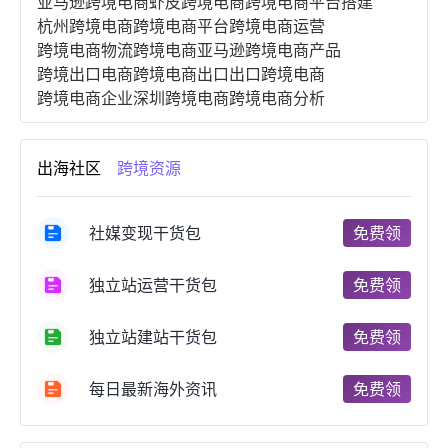
亚马逊跨境电商
虾皮跨境电商
跨境电商平台搭建
杭州跨境电商
跨境电商平台
跨境电商运营
跨境电商物流
跨境电商亚马逊
跨境电商产品
跨境出口电商
跨境电商出口
出口跨境电商
跨境电商企业
深圳跨境电商
跨境电商分析
进口跨境电商
跨境电商服务
广州跨境电商
跨境电商市场
跨境电商创业
跨境电商注册
出海社区
跨境资源
跨境电商开店
跨境电商营销
跨境电商网站
跨境电商商品
个人跨境电商
跨境电商案例
国内跨境电商
跨境电商管理
跨境电商卖家
社媒变现干货包
免费领
郑州跨境电商
跨境电商趋势
广东跨境电商
跨境电商支付
阿里跨境电商
全球跨境电商
独立站运营干货包
免费领
跨境电商费用
美国跨境电商
跨境电商仓储
跨境电商推广
河南跨境电商
日本跨境电商
独立站建站干货包
免费领
天津跨境电商
东南亚跨境电商
跨境电商教程
成都跨境电商
独立站跨境电商
跨境电商独立站
跨境电商b2b
阿里巴巴跨境电商
跨境电商erp
每日最新海外资讯
免费领
西安跨境电商
韩国跨境电商
跨境电商退税
沈阳跨境电商
跨境电商服务平台
欧洲跨境电商