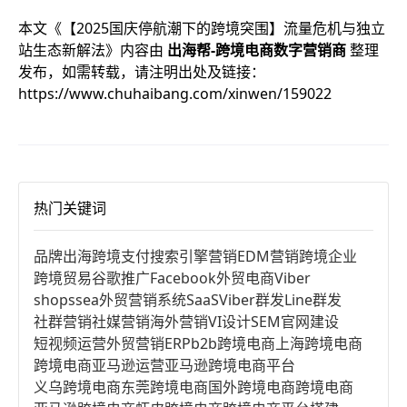
本文《
【2025国庆停航潮下的跨境突围】流量危机与独立
站生态新解法
》内容由
出海帮-跨境电商数字营销商
整理
发布，如需转载，请注明出处及链接：
https://www.chuhaibang.com/xinwen/159022
热门关键词
品牌出海
跨境支付
搜索引擎营销
EDM营销
跨境企业
跨境贸易
谷歌推广
Facebook
外贸电商
Viber
shopssea
外贸营销系统
SaaS
Viber群发
Line群发
社群营销
社媒营销
海外营销
VI设计
SEM
官网建设
短视频运营
外贸营销
ERP
b2b跨境电商
上海跨境电商
跨境电商亚马逊运营
亚马逊跨境电商平台
义乌跨境电商
东莞跨境电商
国外跨境电商
跨境电商