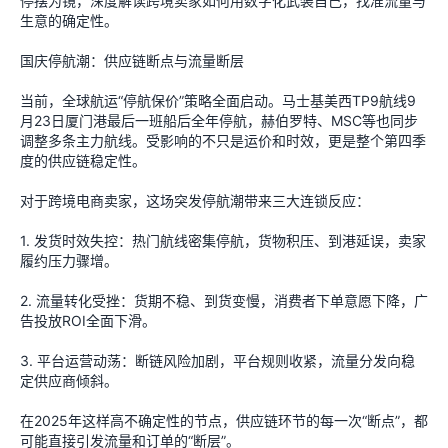
停摆为镜，深度解读跨境卖家如何用数字化武装自己，找准流量与
生意的确定性。
国庆停航潮：供应链断点与流量断层
当前，全球航运“停航保价”策略全面启动。马士基美西TP9航线9
月23日厦门港最后一班船后全年停航，赫伯罗特、MSC等也同步
调整多条主力航线。受影响的不只是运价和时效，更是整个第四季
度的供应链稳定性。
对于跨境电商卖家，这场突发停航潮带来三大连锁反应：
1. 发货时效失控：热门航线密集停航，货物积压、到港延误，卖家
履约压力骤增。
2. 流量转化受挫：货期不稳、到货变慢，消费者下单意愿下降，广
告投放ROI全面下滑。
3. 平台运营动荡：断链风险加剧，平台规则收紧，流量分发向稳
定供应商倾斜。
在2025年这样高不确定性的节点，供应链环节的每一次“断点”，都
可能直接引发流量和订单的“断层”。