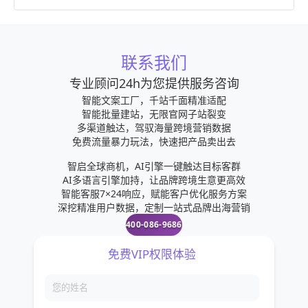
联系我们
专业顾问24h为您提供服务咨询
智能文案工厂，千站千面精准适配
智能批量建站，无限官网子站裂变
多渠道触达，驾驭海量跨境营销数据
免费流量暴力玩法，快速把产品卖出去
智启全球商机，AI引擎一键触达目标客群
AI多语言引擎加持，让品牌跨境生意更高效
智能客服7×24响应，赋能客户优化服务方案
深挖精准用户数据，定制一站式品牌出海营销
400-086-9686