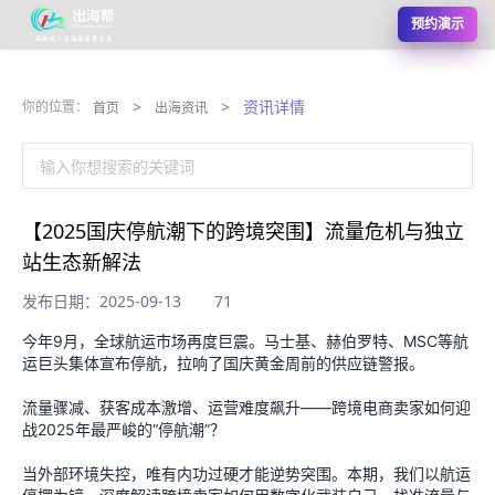
预约演示
>
>
资讯详情
你的位置：
首页
出海资讯
输入你想搜索的关键词
【2025国庆停航潮下的跨境突围】流量危机与独立
站生态新解法
发布日期：2025-09-13
71
今年9月，全球航运市场再度巨震。马士基、赫伯罗特、MSC等航
运巨头集体宣布停航，拉响了国庆黄金周前的供应链警报。
流量骤减、获客成本激增、运营难度飙升——跨境电商卖家如何迎
战2025年最严峻的“停航潮”？
当外部环境失控，唯有内功过硬才能逆势突围。本期，我们以航运