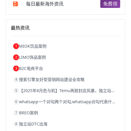
跨境电商b2b
阿里巴巴跨境电商
跨境电商erp
每日最新海外资讯
免费领
西安跨境电商
韩国跨境电商
跨境电商退税
沈阳跨境电商
跨境电商服务平台
欧洲跨境电商
跨境电商关税
跨境电商网店
跨境电商物流模式
最热资讯
跨境电商建站
跨境电商国际物流
跨境电商结算
浙江跨境电商
宁波跨境电商
跨境电商的模式
跨境电商优势
跨境电商的优势
seo运营
seo优化
seo
MIOK饮品案例
1
Shopify
独立站
whatsapp群发
LIMO饰品案例
2
B2C电商平台
3
搜索引擎友好型营销网站建设全攻略
4
【2025年8月危与机】Temu再掀封店风暴，独立站才是跨境卖家的避险通道
5
whatsapp一个对勾两个对勾,whatsapp对勾代表什么意思
6
BREO案例
7
独立站DTC出海
8