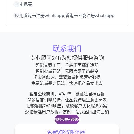
史尼芙
9
用香港卡注册whatsapp,香港卡不能注册whatsapp
10
联系我们
专业顾问24h为您提供服务咨询
智能文案工厂，千站千面精准适配
智能批量建站，无限官网子站裂变
多渠道触达，驾驭海量跨境营销数据
免费流量暴力玩法，快速把产品卖出去
智启全球商机，AI引擎一键触达目标客群
AI多语言引擎加持，让品牌跨境生意更高效
智能客服7×24响应，赋能客户优化服务方案
深挖精准用户数据，定制一站式品牌出海营销
400-086-9686