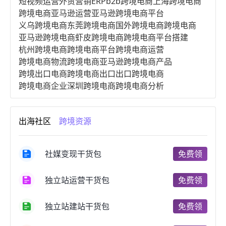
短视频运营
外贸营销
ERP
b2b跨境电商
上海跨境电商
跨境电商亚马逊运营
亚马逊跨境电商平台
义乌跨境电商
东莞跨境电商
国外跨境电商
跨境电商
亚马逊跨境电商
虾皮跨境电商
跨境电商平台搭建
杭州跨境电商
跨境电商平台
跨境电商运营
跨境电商物流
跨境电商亚马逊
跨境电商产品
跨境出口电商
跨境电商出口
出口跨境电商
跨境电商企业
深圳跨境电商
跨境电商分析
进口跨境电商
跨境电商服务
广州跨境电商
跨境电商市场
跨境电商创业
跨境电商注册
出海社区
跨境资源
跨境电商开店
跨境电商营销
跨境电商网站
跨境电商商品
个人跨境电商
跨境电商案例
国内跨境电商
跨境电商管理
跨境电商卖家
社媒变现干货包
免费领
郑州跨境电商
跨境电商趋势
广东跨境电商
跨境电商支付
阿里跨境电商
全球跨境电商
独立站运营干货包
免费领
跨境电商费用
美国跨境电商
跨境电商仓储
跨境电商推广
河南跨境电商
日本跨境电商
独立站建站干货包
免费领
天津跨境电商
东南亚跨境电商
跨境电商教程
成都跨境电商
独立站跨境电商
跨境电商独立站