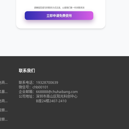
联系我们
境电商大
联系电话：19328700639
在即，
微信号：chb00101
何突
品风暴】
企业邮箱：668888@chuhaibang.com
增背
公司地址：
深圳市南山区阳光科创中心
占数字
境电商新
B座24楼2407-2410
政策放
借势突
度观察】
量背
自主流
度观察】
跨境电
红