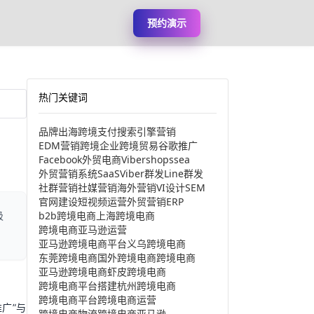
预约演示
热门关键词
品牌出海
跨境支付
搜索引擎营销
EDM营销
跨境企业
跨境贸易
谷歌推广
Facebook
外贸电商
Viber
shopssea
外贸营销系统
SaaS
Viber群发
Line群发
社群营销
社媒营销
海外营销
VI设计
SEM
官网建设
短视频运营
外贸营销
ERP
b2b跨境电商
上海跨境电商
吸
跨境电商亚马逊运营
亚马逊跨境电商平台
义乌跨境电商
东莞跨境电商
国外跨境电商
跨境电商
亚马逊跨境电商
虾皮跨境电商
跨境电商平台搭建
杭州跨境电商
跨境电商平台
跨境电商运营
广”与
跨境电商物流
跨境电商亚马逊