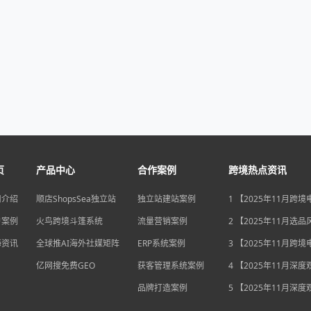
页
产品中心
合作案例
跨境热点资讯
司介绍
顺店ShopsSea独立站
独立站建站案例
1 【2025年11月跨
变局】eBay店铺升级
户案例
火鸟跨境斗篷系统
流量营销案例
独立站流量自主权如
2 【2025年11月选
围？
俄罗斯安眠药需求激
海资讯
全球推AI海外社媒矩阵
ERP系统案例
后，跨境电商如何抢
3 【2025年11月跨
排毒与助眠市场？
机遇】沃尔玛自配送
亿网搜免费GEO
获客管理系统案例
宽，独立站卖家如何
4 【2025年11月深
围？
中国汽车暴增英国销
品牌打造案例
后，跨境电商如何用“
5 【2025年11月深
量”破局增长困局？
海关总署数据新高，
商如何抓住出海“增长