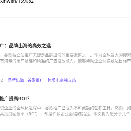
/xinwen/159062
广：品牌出海的高效之选
，谷歌独立站推广无疑是品牌出海的重要渠道之一。作为全球最大的搜索
有海量的用户基础和精准的广告投放能力，能够帮助企业快速触达目标市
名度和销售转化率。
92
品牌出海
谷歌推广
跨境电商独立站
推广提高ROI？
贸企业的全球化进程中，谷歌推广已成为不可或缺的营销工具。然而，如
高投资回报率（ROI），却是许多企业面临的挑战。本文将为您分享几个
出海帮的专业服务，助您在全球市场中脱颖而出。