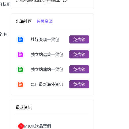
目标用
跨境电商产品
跨境出口电商
跨境电商出口
出口跨境电商
跨境电商企业
深圳跨境电商
出海社区
跨境资源
跨境电商分析
进口跨境电商
跨境电商服务
广州跨境电商
的独
跨境电商市场
跨境电商创业
社媒变现干货包
免费领
跨境电商注册
跨境电商开店
跨境电商营销
跨境电商网站
跨境电商商品
个人跨境电商
独立站运营干货包
免费领
跨境电商案例
国内跨境电商
跨境电商管理
跨境电商卖家
郑州跨境电商
跨境电商趋势
独立站建站干货包
免费领
广东跨境电商
跨境电商支付
阿里跨境电商
全球跨境电商
每日最新海外资讯
免费领
跨境电商费用
美国跨境电商
跨境电商仓储
跨境电商推广
河南跨境电商
日本跨境电商
天津跨境电商
东南亚跨境电商
最热资讯
跨境电商教程
成都跨境电商
独立站跨境电商
跨境电商独立站
跨境电商b2b
阿里巴巴跨境电商
MIOK饮品案例
1
跨境电商erp
西安跨境电商