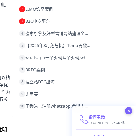
韩国跨境电商
跨境电商退税
光度。
LIMO饰品案例
2
沈阳跨境电商
跨境电商服务平台
欧洲跨境电商
跨境电商关税
B2C电商平台
3
跨境电商网店
跨境电商物流模式
跨境电商建站
跨境电商国际物流
搜索引擎友好型营销网站建设全攻略
4
跨境电商结算
浙江跨境电商
宁波跨境电商
跨境电商的模式
【2025年8月危与机】Temu再掀封店风暴，独立站才是跨境卖家的避险通道
5
跨境电商优势
跨境电商的优势
seo运营
seo优化
seo
Shopify
独立站
whatsapp一个对勾两个对勾,whatsapp对勾代表什么意思
6
whatsapp群发
BREO案例
7
可以精
独立站DTC出海
8
争优
。作为
史尼芙
9
行参
用香港卡注册whatsapp,香港卡不能注册whatsapp
10
×
咨询电话
19328700639 | 7*24小时
注明