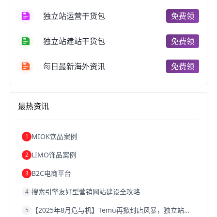
跨境电商支付
阿里跨境电商
全球跨境电商
独立站运营干货包
免费领
跨境电商费用
美国跨境电商
跨境电商仓储
跨境电商推广
河南跨境电商
日本跨境电商
独立站建站干货包
免费领
天津跨境电商
东南亚跨境电商
跨境电商教程
成都跨境电商
独立站跨境电商
跨境电商独立站
跨境电商b2b
阿里巴巴跨境电商
跨境电商erp
每日最新海外资讯
免费领
西安跨境电商
韩国跨境电商
跨境电商退税
沈阳跨境电商
跨境电商服务平台
欧洲跨境电商
跨境电商关税
跨境电商网店
跨境电商物流模式
最热资讯
跨境电商建站
跨境电商国际物流
跨境电商结算
浙江跨境电商
宁波跨境电商
跨境电商的模式
跨境电商优势
跨境电商的优势
seo运营
seo优化
seo
MIOK饮品案例
1
Shopify
独立站
whatsapp群发
LIMO饰品案例
2
B2C电商平台
3
搜索引擎友好型营销网站建设全攻略
4
【2025年8月危与机】Temu再掀封店风暴，独立站才是跨境卖家的避险通道
5