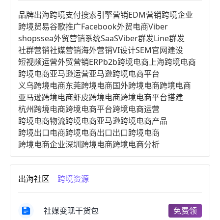
品牌出海
跨境支付
搜索引擎营销
EDM营销
跨境企业
跨境贸易
谷歌推广
Facebook
外贸电商
Viber
shopssea
外贸营销系统
SaaS
Viber群发
Line群发
社群营销
社媒营销
海外营销
VI设计
SEM
官网建设
短视频运营
外贸营销
ERP
b2b跨境电商
上海跨境电商
跨境电商亚马逊运营
亚马逊跨境电商平台
义乌跨境电商
东莞跨境电商
国外跨境电商
跨境电商
亚马逊跨境电商
虾皮跨境电商
跨境电商平台搭建
杭州跨境电商
跨境电商平台
跨境电商运营
跨境电商物流
跨境电商亚马逊
跨境电商产品
跨境出口电商
跨境电商出口
出口跨境电商
跨境电商企业
深圳跨境电商
跨境电商分析
进口跨境电商
跨境电商服务
广州跨境电商
跨境电商市场
跨境电商创业
跨境电商注册
出海社区
跨境资源
跨境电商开店
跨境电商营销
跨境电商网站
跨境电商商品
个人跨境电商
跨境电商案例
国内跨境电商
跨境电商管理
跨境电商卖家
社媒变现干货包
免费领
郑州跨境电商
跨境电商趋势
广东跨境电商