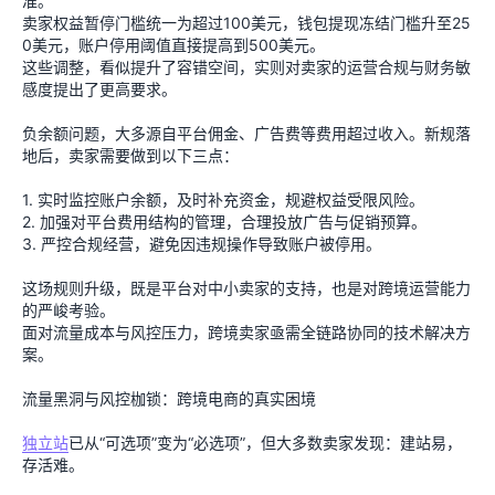
准。
卖家权益暂停门槛统一为超过100美元，钱包提现冻结门槛升至25
0美元，账户停用阈值直接提高到500美元。
这些调整，看似提升了容错空间，实则对卖家的运营合规与财务敏
感度提出了更高要求。
负余额问题，大多源自平台佣金、广告费等费用超过收入。新规落
地后，卖家需要做到以下三点：
1. 实时监控账户余额，及时补充资金，规避权益受限风险。
2. 加强对平台费用结构的管理，合理投放广告与促销预算。
3. 严控合规经营，避免因违规操作导致账户被停用。
这场规则升级，既是平台对中小卖家的支持，也是对跨境运营能力
的严峻考验。
面对流量成本与风控压力，跨境卖家亟需全链路协同的技术解决方
案。
流量黑洞与风控枷锁：跨境电商的真实困境
独立站
已从“可选项”变为“必选项”，但大多数卖家发现：建站易，
存活难。