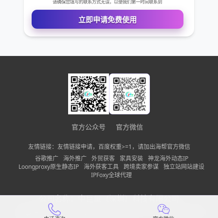
免费VIP权限体验
您的姓名
您的电话
公司名称
官方公众号
官方微信
需求描述
友情链接：友情链接申请，百度权重>=1，请加出海帮官方微信
谷歌推广
海外推广
外贸获客
家具安装
神龙海外动态IP
Loongproxy原生静态IP
海外获客工具
跨境卖家参谋
独立站网站建设
IPFoxy全球代理
请确保您填写的联系方式无误，以便我们第一时间联系到
公司名称：
中巨量（深圳）科技有限公司
备案信息：
粤ICP备2022150197号-13
隐私政策
网站地图
立即申请免费使用