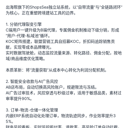
出海帮旗下的ShopsSea独立站系统，以“自带流量”与“全链路闭环”
为核心，正在重塑跨境建站工具的边界。
1. 分销代理裂变引擎
C端用户一键升级为B端代理，专属佣金机制推动下级分销，形成
“用户-代理-私域池”循环。
KOC矩阵搭建，联盟营销工具自招募KOC，折扣码追踪销售贡
献，实现零成本品牌曝光。
实时数据驾驶舱，动态监控流量来源、转化路径、佣金分配，按地
域/商品维度优化策略。
本质革新：将“流量获取”从成本中心转化为利润分配机制。
2. 智能安全收款与AI广告风控
AB店布局，自动切换高风险账户，规避限流与冻结。
AI广告过审技术，风控穿透与秒级过审，适用于敏感品类，素材过
审率提升90%。
3. 订单-物流-仓储一体化管理
内嵌ERP系统自动化处理订单，物流轨迹同步，作业效率提升3
5%。
财务风控看板，实时监控拒付率、退款率，高风险订单自动拦截。