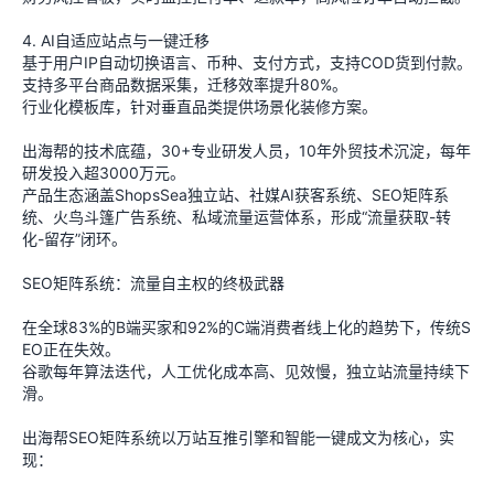
4. AI自适应站点与一键迁移
基于用户IP自动切换语言、币种、支付方式，支持COD货到付款。
支持多平台商品数据采集，迁移效率提升80%。
行业化模板库，针对垂直品类提供场景化装修方案。
出海帮的技术底蕴，30+专业研发人员，10年外贸技术沉淀，每年
研发投入超3000万元。
产品生态涵盖ShopsSea独立站、社媒AI获客系统、SEO矩阵系
统、火鸟斗篷广告系统、私域流量运营体系，形成“流量获取-转
化-留存”闭环。
SEO矩阵系统：流量自主权的终极武器
在全球83%的B端买家和92%的C端消费者线上化的趋势下，传统S
EO正在失效。
谷歌每年算法迭代，人工优化成本高、见效慢，独立站流量持续下
滑。
出海帮SEO矩阵系统以万站互推引擎和智能一键成文为核心，实
现：