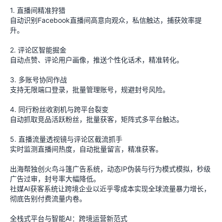
1. 直播间精准狩猎
自动识别Facebook直播间高意向观众，私信触达，捕获效率提
升。
2. 评论区智能掘金
自动点赞、评论用户画像，推送个性化话术，精准转化。
3. 多账号协同作战
支持无限端口登录，批量管理账号，规避封号风险。
4. 同行粉丝收割机与跨平台裂变
自动抓取竞品活跃粉丝，批量获客，矩阵式多平台触达。
5. 直播流量透视镜与评论区截流抓手
实时监测直播间热度，自动批量留言，精准获客。
出海帮独创火鸟斗篷广告系统，动态IP伪装与行为模式模拟，秒级
广告过审，封号率大幅降低。
社媒AI获客系统让跨境企业以近乎零成本实现全球流量暴力增长，
彻底告别付费流量内卷。
全栈式平台与智能AI：跨境运营新范式