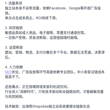
1. 流量黑洞
独立站本身不自带流量，依赖Facebook、Google等外部广告投
放。
单次点击成本高企，ROI持续下滑。
2. 风控枷锁
敏感品类如成人用品、电子烟等，常遭支付通道封禁。
一旦账户受限，资金流断裂，运营链路随时崩塌。
3. 运营断层
建站、营销、物流、支付分散在多个平台，数据无法贯通，决策滞
后。
SEO
优化、广告投放等环节高度依赖专业团队，中小卖家试错成本
居高不下。
这些痛点，正在吞噬跨境卖家的利润空间。
行业进入“深耕时代”，只有技术驱动和全链路协同，才能破解流量
与风控困局。
技术破局：出海帮ShopsSea独立站系统重塑全链路生态