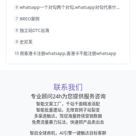
whatsapp一个对勾两个对勾,whatsapp对勾代表什么意思
6
BREO案例
7
独立站DTC出海
8
史尼芙
9
用香港卡注册whatsapp,香港卡不能注册whatsapp
10
联系我们
专业顾问24h为您提供服务咨询
智能文案工厂，千站千面精准适配
智能批量建站，无限官网子站裂变
多渠道触达，驾驭海量跨境营销数据
免费流量暴力玩法，快速把产品卖出去
智启全球商机，AI引擎一键触达目标客群