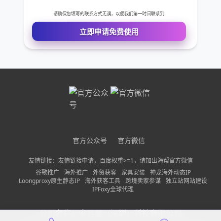
免费VIP权限体验
您的姓名
您的电话
公司名称
官方公众号
官方微信
需求描述
友情链接：友情链接申请，百度权重>=1，请加出海帮官方微信
谷歌推广
海外推广
外贸获客
家具安装
神龙海外动态IP
Loongproxy原生静态IP
海外获客工具
跨境卖家参谋
独立站网站建设
IPFoxy全球代理
请确保您填写的联系方式无误，以便我们第一时间联系到
公司名称：
中巨量（深圳）科技有限公司
立即申请免费使用