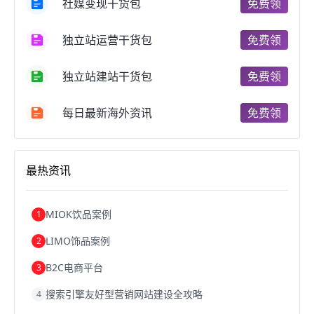
社媒变现干货包
免费领
郑州跨境电商
跨境电商趋势
广东跨境电商
跨境电商支付
阿里跨境电商
全球跨境电商
独立站运营干货包
免费领
跨境电商费用
美国跨境电商
跨境电商仓储
跨境电商推广
河南跨境电商
日本跨境电商
独立站建站干货包
免费领
天津跨境电商
东南亚跨境电商
跨境电商教程
成都跨境电商
独立站跨境电商
跨境电商独立站
跨境电商b2b
阿里巴巴跨境电商
跨境电商erp
每日最新海外资讯
免费领
西安跨境电商
韩国跨境电商
跨境电商退税
沈阳跨境电商
跨境电商服务平台
欧洲跨境电商
跨境电商关税
跨境电商网店
跨境电商物流模式
最热资讯
跨境电商建站
跨境电商国际物流
跨境电商结算
浙江跨境电商
宁波跨境电商
跨境电商的模式
跨境电商优势
跨境电商的优势
seo运营
seo优化
seo
MIOK饮品案例
1
Shopify
独立站
whatsapp群发
LIMO饰品案例
2
B2C电商平台
3
搜索引擎友好型营销网站建设全攻略
4