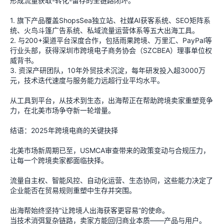
形成流量获取-转化-留存的全链路闭环。
1. 旗下产品覆盖ShopsSea独立站、社媒AI获客系统、SEO矩阵系
统、火鸟斗篷广告系统、私域流量运营体系等五大出海工具。
2. 与200+渠道平台深度合作，包括雨果跨境、万里汇、PayPal等
行业头部，获得深圳市跨境电子商务协会（SZCBEA）理事单位权
威背书。
3. 资深产研团队，10年外贸技术沉淀，每年研发投入超3000万
元，技术迭代速度与服务能力远超行业平均水平。
从工具到平台，从技术到生态，出海帮正在帮助跨境卖家重塑竞争
力，在北美市场争夺新一轮增量。
结语：2025年跨境电商的关键抉择
北美市场新周期已至，USMCA审查带来的政策变动与合规压力，
让每一个跨境卖家都面临抉择。
流量自主权、智能风控、自动化运营、生态协同，这些能力决定了
企业能否在贸易规则重塑中生存并突围。
出海帮始终坚持“让跨境人出海获客更容易”的使命。
当技术消弭复杂链路，卖家方能回归商业本质——产品与用户。