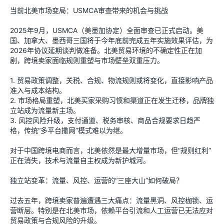
当前北美市场变局：USMCA审查带来的机会与挑战
2025年9月，USMCA（美墨加协定）全面审查已正式启动。美
国、加拿大、墨西哥三国将于今年底前完成五年实施效果评估，为
2026年协议延期谈判做准备。北美贸易环境的不确定性正在加
剧，跨境卖家面临规则重塑与市场壁垒双重压力。
1. 贸易政策调整，关税、合规、物流规则或将变化，直接影响产品
准入与成本结构。
2. 市场格局重塑，北美买家采购习惯和渠道正在发生迁移，品牌独
立站成为流量新主场。
3. 风控风险升级，支付通道、税务审核、商品合规要求日趋严
格，传统“多平台撒网”模式难以为继。
对于中国跨境电商而言，北美依然是最大增量市场，但“规则红利”
正在消失，技术与流量自主权成为新护城河。
独立站变革：流量、风控、运营的“三座大山”如何破局？
过去五年，跨境卖家普遍遭遇三大痛点：流量黑洞、风控枷锁、运
营断层。特别是在北美市场，依赖平台引流和人工运营已无法应对
贸易政策与合规风险的升级。