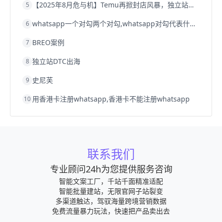
【2025年8月危与机】Temu再掀封店风暴，独立站才是跨境卖家的避险通道
5
whatsapp一个对勾两个对勾,whatsapp对勾代表什么意思
6
BREO案例
7
独立站DTC出海
8
史尼芙
9
用香港卡注册whatsapp,香港卡不能注册whatsapp
10
联系我们
专业顾问24h为您提供服务咨询
智能文案工厂，千站千面精准适配
智能批量建站，无限官网子站裂变
多渠道触达，驾驭海量跨境营销数据
免费流量暴力玩法，快速把产品卖出去