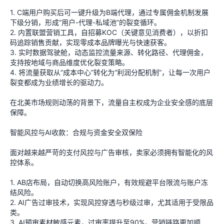
1. C端用户购买后可一键升级为B端代理，通过专属佣金机制发展
下级分销，形成“用户-代理-私域池”的裂变循环。
2. 内置联盟营销工具，自招募KOC（关键意见消费者），以折扣
码追踪销售贡献，实现零成本品牌曝光与快速获客。
3. 实时数据驾驶舱，动态监控流量来源、转化路径、代理佣金，
支持按地域与商品维度优化裂变策略。
4. 将流量获取从“成本中心”转化为“利润分配机制”，让每一次用户
裂变都成为业绩增长的驱动力。
在北美市场规则动荡的背景下，流量自主权成为企业安全感的底层
保障。
智能风控与AI收款：合规与资金安全双保险
面对越来越严苛的支付风控与广告审核，卖家必须拥有智能化的风
控体系。
1. AB店布局，自动切换高风险账户，有效规避平台限流与账户冻
结风险。
2. AI广告过审技术，实现风控穿透与秒级过审，尤其适用于受限品
类。
3. AI预审素材敏感元素，过审率提升至90%，营销链路更加顺