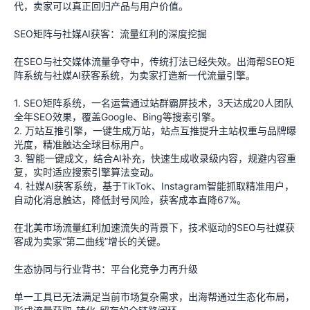
代，卖家可以真正回归产品与用户价值。
SEO矩阵与社媒AI获客：流量红利的深度挖掘
在SEO与社交媒体流量争夺中，传统打法已经失效。出海帮SEO矩
阵系统与社媒AI获客系统，为卖家打造新一代流量引擎。
1. SEO矩阵系统，一名运营通过站群霸屏技术，3天达成20人团队
全年SEO效果，覆盖Google、Bing等搜索引擎。
2. 万站互推引擎，一键生成万站，站点互推提升主站权重与品牌曝
光度，精准触达全球目标用户。
3. 智能一键成文，结合AI补充，快速生成收录级内容，规避内容重
复，实时适应搜索引擎算法变动。
4. 社媒AI获客系统，基于TikTok、Instagram智能抓取精准用户，
自动化消息触达，降低封号风险，获客成本直降67%。
在北美市场流量红利加速流失的背景下，技术驱动的SEO与社媒获
客成为卖家“第二曲线”增长的关键。
生态协同与行业背书：平台化竞争力再升级
单一工具已无法满足当前市场复杂需求，出海帮通过生态化布局，