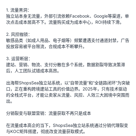
1. 流量黑洞：
独立站本身无流量，外部引流依赖Facebook、Google等渠道，单
次点击成本居高不下。流量购买成为成本中心，ROI持续下滑。
2. 风控枷锁：
敏感品类（如成人用品、电子烟等）频繁遭遇支付通道封禁，广告
投放容易被平台限流，合规成本不断攀升。
3. 运营断层：
建站、营销、物流、支付分散在多个系统，数据割裂导致决策滞
后，人工团队试错成本高昂。
出海帮ShopsSea独立站系统，以“自带流量”和“全链路闭环”为突破
口，正在重构跨境建站工具的价值边界。2025年，只有技术驱动
的全栈式平台，才能让卖家从流量、风控、人效三大困境中突围而
出。
分销裂变与联盟营销：流量获取不再只是成本
在流量成本高企的当下，ShopsSea独立站系统通过分销代理裂变
与KOC矩阵搭建，彻底改变流量获取模式。