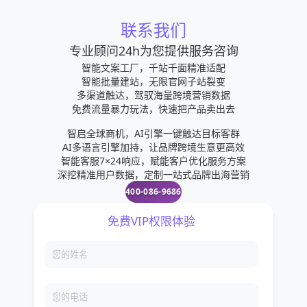
联系我们
专业顾问24h为您提供服务咨询
智能文案工厂，千站千面精准适配
智能批量建站，无限官网子站裂变
多渠道触达，驾驭海量跨境营销数据
免费流量暴力玩法，快速把产品卖出去
智启全球商机，AI引擎一键触达目标客群
AI多语言引擎加持，让品牌跨境生意更高效
智能客服7×24响应，赋能客户优化服务方案
深挖精准用户数据，定制一站式品牌出海营销
400-086-9686