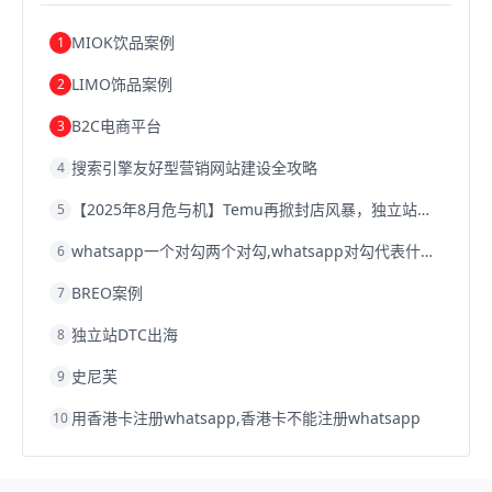
浙江跨境电商
宁波跨境电商
跨境电商的模式
跨境电商优势
跨境电商的优势
seo运营
seo优化
seo
MIOK饮品案例
1
Shopify
独立站
whatsapp群发
LIMO饰品案例
2
B2C电商平台
3
搜索引擎友好型营销网站建设全攻略
4
【2025年8月危与机】Temu再掀封店风暴，独立站才是跨境卖家的避险通道
5
whatsapp一个对勾两个对勾,whatsapp对勾代表什么意思
6
BREO案例
7
独立站DTC出海
8
史尼芙
9
用香港卡注册whatsapp,香港卡不能注册whatsapp
10