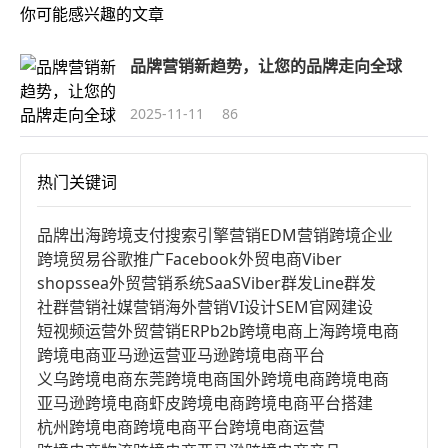
你可能感兴趣的文章
品牌营销新趋势，让您的品牌走向全球
2025-11-11
86
热门关键词
品牌出海
跨境支付
搜索引擎营销
EDM营销
跨境企业
跨境贸易
谷歌推广
Facebook
外贸电商
Viber
shopssea
外贸营销系统
SaaS
Viber群发
Line群发
社群营销
社媒营销
海外营销
VI设计
SEM
官网建设
短视频运营
外贸营销
ERP
b2b跨境电商
上海跨境电商
跨境电商亚马逊运营
亚马逊跨境电商平台
义乌跨境电商
东莞跨境电商
国外跨境电商
跨境电商
亚马逊跨境电商
虾皮跨境电商
跨境电商平台搭建
杭州跨境电商
跨境电商平台
跨境电商运营