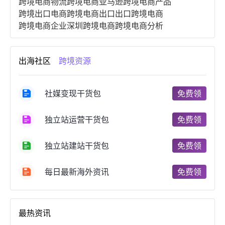
跨境电商物流
跨境电商亚马逊
跨境电商产品
跨境出口电商
跨境电商出口
出口跨境电商
跨境电商企业
深圳跨境电商
跨境电商分析
进口跨境电商
跨境电商服务
广州跨境电商
跨境电商市场
跨境电商创业
跨境电商注册
出海社区
跨境资源
跨境电商开店
跨境电商营销
跨境电商网站
跨境电商商品
个人跨境电商
跨境电商案例
国内跨境电商
跨境电商管理
跨境电商卖家
社媒变现干货包
免费领
郑州跨境电商
跨境电商趋势
广东跨境电商
跨境电商支付
阿里跨境电商
全球跨境电商
独立站运营干货包
免费领
跨境电商费用
美国跨境电商
跨境电商仓储
跨境电商推广
河南跨境电商
日本跨境电商
独立站建站干货包
免费领
天津跨境电商
东南亚跨境电商
跨境电商教程
成都跨境电商
独立站跨境电商
跨境电商独立站
跨境电商b2b
阿里巴巴跨境电商
跨境电商erp
每日最新海外资讯
免费领
西安跨境电商
韩国跨境电商
跨境电商退税
沈阳跨境电商
跨境电商服务平台
欧洲跨境电商
跨境电商关税
跨境电商网店
跨境电商物流模式
最热资讯
跨境电商建站
跨境电商国际物流
跨境电商结算