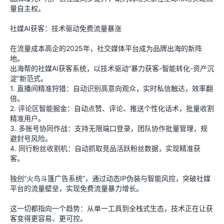
量自主权。
社媒AI获客：技术驱动免费流量暴涨
在流量成本高企的2025年，社交媒体平台成为品牌出海的新阵
地。
出海帮的社媒AI获客系统，以技术驱动“暴力获客-智能转化-资产沉
淀”新范式。
1. 直播间精准狩猎：自动识别高意向观众，实时私信触达，效率翻
倍。
2. 评论区智能掘金：自动点赞、评论、推送个性化话术，批量收割
精准用户。
3. 多账号协同作战：支持无限端口登录，团队协作批量管理，规
避封号风险。
4. 同行粉丝收割机：自动抓取竞品活跃粉丝数据，实现精准获
客。
独创“火鸟斗篷广告系统”，通过动态IP伪装与智能风控，突破社媒
平台的流量壁垒，实现免费流量暴力增长。
这一切都指向一个趋势：从单一工具到全栈式生态，技术正在让获
客变得更容易、更可控。