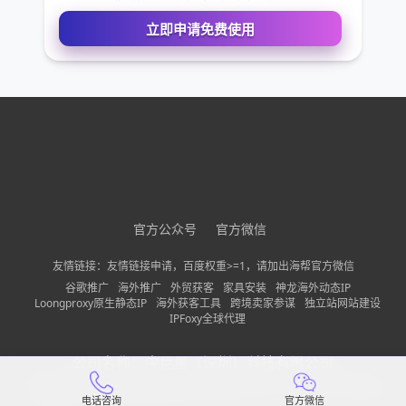
您的姓名
您的电话
公司名称
需求描述
官方公众号
官方微信
友情链接：友情链接申请，百度权重>=1，请加出海帮官方微信
谷歌推广
海外推广
外贸获客
家具安装
神龙海外动态IP
请确保您填写的联系方式无误，以便我们第一时间联系到
Loongproxy原生静态IP
海外获客工具
跨境卖家参谋
独立站网站建设
IPFoxy全球代理
立即申请免费使用
公司名称：
中巨量（深圳）科技有限公司
备案信息：
粤ICP备2022150197号-13
隐私政策
网站地图
电话咨询
官方微信