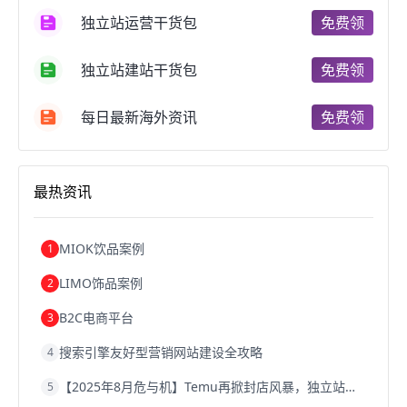
跨境电商支付
阿里跨境电商
全球跨境电商
独立站运营干货包
免费领
跨境电商费用
美国跨境电商
跨境电商仓储
跨境电商推广
河南跨境电商
日本跨境电商
独立站建站干货包
免费领
天津跨境电商
东南亚跨境电商
跨境电商教程
成都跨境电商
独立站跨境电商
跨境电商独立站
跨境电商b2b
阿里巴巴跨境电商
跨境电商erp
每日最新海外资讯
免费领
西安跨境电商
韩国跨境电商
跨境电商退税
沈阳跨境电商
跨境电商服务平台
欧洲跨境电商
跨境电商关税
跨境电商网店
跨境电商物流模式
最热资讯
跨境电商建站
跨境电商国际物流
跨境电商结算
浙江跨境电商
宁波跨境电商
跨境电商的模式
跨境电商优势
跨境电商的优势
seo运营
seo优化
seo
MIOK饮品案例
1
Shopify
独立站
whatsapp群发
LIMO饰品案例
2
B2C电商平台
3
搜索引擎友好型营销网站建设全攻略
4
【2025年8月危与机】Temu再掀封店风暴，独立站才是跨境卖家的避险通道
5