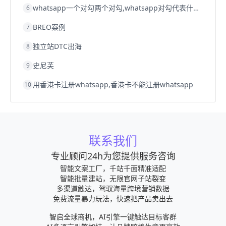
whatsapp一个对勾两个对勾,whatsapp对勾代表什么意思
6
BREO案例
7
独立站DTC出海
8
史尼芙
9
用香港卡注册whatsapp,香港卡不能注册whatsapp
10
联系我们
专业顾问24h为您提供服务咨询
智能文案工厂，千站千面精准适配
智能批量建站，无限官网子站裂变
多渠道触达，驾驭海量跨境营销数据
免费流量暴力玩法，快速把产品卖出去
智启全球商机，AI引擎一键触达目标客群