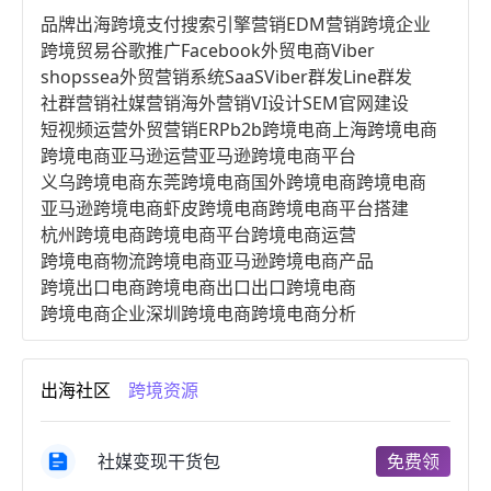
品牌出海
跨境支付
搜索引擎营销
EDM营销
跨境企业
跨境贸易
谷歌推广
Facebook
外贸电商
Viber
shopssea
外贸营销系统
SaaS
Viber群发
Line群发
社群营销
社媒营销
海外营销
VI设计
SEM
官网建设
短视频运营
外贸营销
ERP
b2b跨境电商
上海跨境电商
跨境电商亚马逊运营
亚马逊跨境电商平台
义乌跨境电商
东莞跨境电商
国外跨境电商
跨境电商
亚马逊跨境电商
虾皮跨境电商
跨境电商平台搭建
杭州跨境电商
跨境电商平台
跨境电商运营
跨境电商物流
跨境电商亚马逊
跨境电商产品
跨境出口电商
跨境电商出口
出口跨境电商
跨境电商企业
深圳跨境电商
跨境电商分析
进口跨境电商
跨境电商服务
广州跨境电商
跨境电商市场
跨境电商创业
跨境电商注册
出海社区
跨境资源
跨境电商开店
跨境电商营销
跨境电商网站
跨境电商商品
个人跨境电商
跨境电商案例
国内跨境电商
跨境电商管理
跨境电商卖家
社媒变现干货包
免费领
郑州跨境电商
跨境电商趋势
广东跨境电商