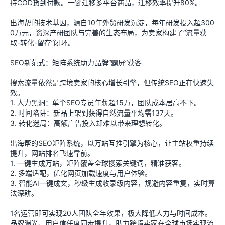
持COD货到付款。一键迁移多平台商品，迁移效率提升80%。
出海帮的技术基因，源自10年外贸研发沉淀，每年研发投入超300
0万元，资深产研团队与完善的生态布局，为卖家构建了“流量获
取-转化-留存”闭环。
SEO新范式：矩阵系统助力品牌“霸屏”获客
搜索流量依然是跨境卖家的核心增长引擎，但传统SEO正在快速失
效。
1. 人力黑洞：单个SEO专员年薪超15万，团队成本居高不下。
2. 时间陷阱：新品上架到获得自然流量平均需137天。
3. 转化迷局：高额广告投入却难以带来理想转化。
出海帮的SEO矩阵系统，以万站互推引擎为核心，让主站权重持续
提升，网站排名飞速靠前。
1. 一键生成万站，矩阵覆盖全球搜索关键词，精准获客。
2. 多端适配，优化网页加载速度与用户体验。
3. 智能AI一键成文，秒级生成收录级内容，规避内容重复，实时算
法深耕。
1名运营即可实现20人团队全年效果，极大降低人力与时间成本。
品牌曝光、用户信任度同步提升，助力跨境卖家在全球市场实现流