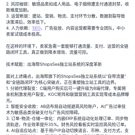
2. 风控枷锁：敏感品类如成人用品、电子烟频遭支付通道封禁，收
款难度加剧。
3. 运营断层：建站、营销、物流、支付环节分散，数据割裂导致
决策滞后，效率低下。
4. 人力依赖：
SEO
、广告投放、内容运营都需要专业团队，中小
卖家试错成本极高。
在这样的环境下，卖家急需一套能够打通流量、支付、运营的全链
路闭环工具，真正做到降本增效、流量可控。
技术赋能：出海帮ShopsSea独立站系统的深度革新
面对上述痛点，出海帮旗下的ShopsSea独立站系统以“自带流量”
和“全链路闭环”为核心突破点，正在重塑独立站工具的边界。
1. 分销代理裂变：C端用户购买后可一键升级为B端代理，专属佣
金机制激发用户裂变。KOC矩阵和联盟营销工具实现零成本品牌曝
光。
2. 智能安全收款：AB店布局自动规避高风险账户，AI广告过审技
术为敏感品类突破支付与广告风控障碍。
3. 订单-物流-仓储一体化：内嵌ERP系统自动化处理订单、同步物
流轨迹，作业效率提升35%。财务风控看板实时监控高风险订单。
4. AI自适应站点：基于用户IP自动切换语言、币种、支付方式，支