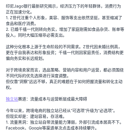
印尼Jago银行最新研究揭示，经济压力下的年轻群体，消费行为
正在加速分化。
1. Z世代注重个人形象，美容、服饰等支出依然坚挺，甚至缩减了
食品和医疗消费。
2. 已婚千禧一代则转向务实，增加了家庭刚需如食品杂货、账单等
投入，同时大幅压缩非必需支出。
这种分化根本上源于生命阶段的不同需求。Z世代因未婚比例高，
更在乎自我表达和形象投资；千禧一代则因家庭责任，消费结构更
偏向务实和长远规划。
对于跨境卖家而言，选品策略、营销内容和用户运营，都必须围绕
不同代际的优先选择进行深度调整。
但仅靠“洞察”远远不够，真正的难题在于如何把握流量和转化主动
权。
独立站
赛道：流量成本与运营断层成最大障碍
今年以来，跨境电商的独立站已经从“可选项”升级为“必选项”。
但现实却是：建站容易，存活难。
1. 流量黑洞：独立站自带流量能力薄弱，外部引流成本居高不下。
Facebook、Google等渠道单次点击成本持续攀升。