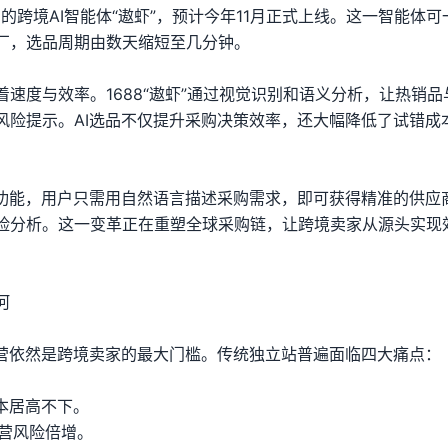
中的跨境AI智能体“遨虾”，预计今年11月正式上线。这一智能体可
厂，选品周期由数天缩短至几分钟。
速度与效率。1688“遨虾”通过视觉识别和语义分析，让热销品
风险提示。AI选品不仅提升采购决策效率，还大幅降低了试错成
AI参谋”功能，用户只需用自然语言描述采购需求，即可获得精准的供应
险分析。这一变革正在重塑全球采购链，让跨境卖家从源头实现
河
运营依然是跨境卖家的最大门槛。传统独立站普遍面临四大痛点：
成本居高不下。
运营风险倍增。