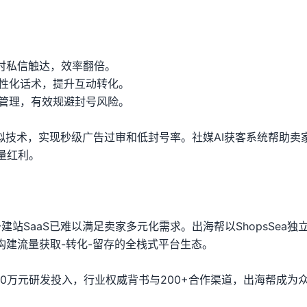
实时私信触达，效率翻倍。
个性化话术，提升互动转化。
量管理，有效规避封号风险。
拟技术，实现秒级广告过审和低封号率。社媒AI获客系统帮助卖
量红利。
建站SaaS已难以满足卖家多元化需求。出海帮以ShopsSea独
构建流量获取-转化-留存的全栈式平台生态。
000万元研发投入，行业权威背书与200+合作渠道，出海帮成为