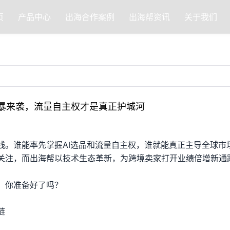
页
产品中心
出海合作案例
出海帮资讯
关于我们
品风暴来袭，流量自主权才是真正护城河
线。谁能率先掌握AI选品和流量自主权，谁就能真正主导全球市
行业关注，而出海帮以技术生态革新，为跨境卖家打开业绩倍增新通
，你准备好了吗？
链