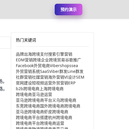
预约演示
热门关键词
品牌出海
跨境支付
搜索引擎营销
EDM营销
跨境企业
跨境贸易
谷歌推广
Facebook
外贸电商
Viber
shopssea
外贸营销系统
SaaS
Viber群发
Line群发
社群营销
社媒营销
海外营销
VI设计
SEM
场。
官网建设
短视频运营
外贸营销
ERP
路。
b2b跨境电商
上海跨境电商
跨境电商亚马逊运营
亚马逊跨境电商平台
义乌跨境电商
东莞跨境电商
国外跨境电商
跨境电商
亚马逊跨境电商
虾皮跨境电商
跨境电商平台搭建
杭州跨境电商
跨境电商平台
跨境电商运营
跨境电商物流
跨境电商亚马逊