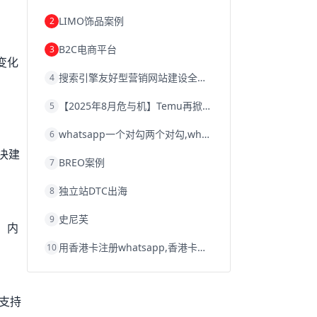
韩国跨境电商
跨境电商退税
LIMO饰品案例
2
沈阳跨境电商
跨境电商服务平台
欧洲跨境电商
跨境电商关税
B2C电商平台
3
跨境电商网店
跨境电商物流模式
变化
跨境电商建站
跨境电商国际物流
搜索引擎友好型营销网站建设全攻略
4
跨境电商结算
浙江跨境电商
宁波跨境电商
跨境电商的模式
【2025年8月危与机】Temu再掀封店风暴，独立站才是跨境卖家的避险通道
5
跨境电商优势
跨境电商的优势
seo运营
seo优化
seo
Shopify
独立站
whatsapp一个对勾两个对勾,whatsapp对勾代表什么意思
6
whatsapp群发
决建
BREO案例
7
独立站DTC出海
8
史尼芙
9
。内
用香港卡注册whatsapp,香港卡不能注册whatsapp
10
支持