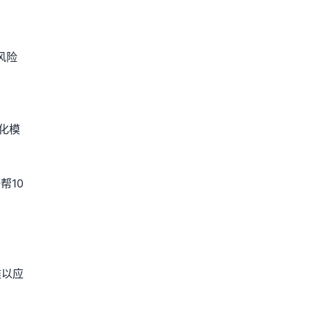
风险
化模
帮10
难以应