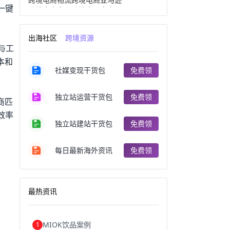
一键
跨境电商产品
跨境出口电商
跨境电商出口
出口跨境电商
跨境电商企业
深圳跨境电商
出海社区
跨境资源
跨境电商分析
进口跨境电商
与工
跨境电商服务
广州跨境电商
本和
跨境电商市场
跨境电商创业
社媒变现干货包
免费领
跨境电商注册
跨境电商开店
跨境电商营销
跨境电商网站
跨境电商商品
个人跨境电商
独立站运营干货包
免费领
商匹
跨境电商案例
国内跨境电商
跨境电商管理
跨境电商卖家
效率
郑州跨境电商
跨境电商趋势
独立站建站干货包
免费领
广东跨境电商
跨境电商支付
阿里跨境电商
全球跨境电商
每日最新海外资讯
免费领
跨境电商费用
美国跨境电商
跨境电商仓储
跨境电商推广
河南跨境电商
日本跨境电商
天津跨境电商
东南亚跨境电商
最热资讯
跨境电商教程
成都跨境电商
独立站跨境电商
跨境电商独立站
跨境电商b2b
阿里巴巴跨境电商
MIOK饮品案例
1
跨境电商erp
西安跨境电商