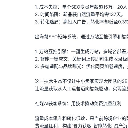
1. 成本失控：单个SEO专员年薪超15万，20
2. 时间陷阱：新品获自然流量平均需137天。
3. 转化迷局：高投入广告，转化率却低至0.3
出海帮SEO矩阵系统，通过万站互推引擎和
1. 万站互推引擎：一键生成万站，多域名部
2. 智能一键成文：关键词上传即刻生成收录级
3. 多端适配与品牌曝光：优化网页加载速度
这一技术生态不仅让中小卖家实现大团队的SE
让流量获取从人工运营迈向智能驱动，实现流
社媒AI获客系统：用技术撬动免费流量红利
流量成本飙升和转化低效，是当前跨境企业的两
费流量红利，构建“暴力获客-智能转化-资产沉