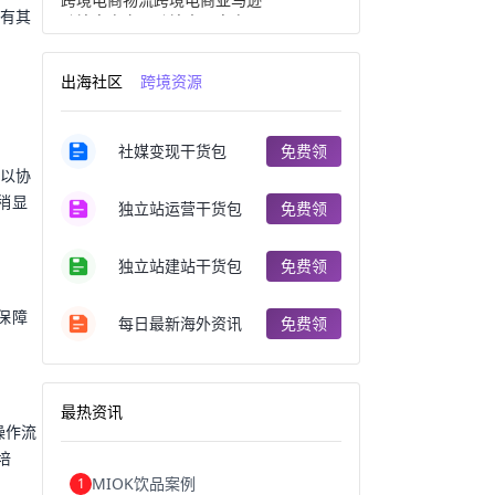
拥有其
跨境电商产品
跨境出口电商
跨境电商出口
出口跨境电商
跨境电商企业
深圳跨境电商
出海社区
跨境资源
跨境电商分析
进口跨境电商
跨境电商服务
广州跨境电商
跨境电商市场
跨境电商创业
社媒变现干货包
免费领
跨境电商注册
跨境电商开店
可以协
跨境电商营销
跨境电商网站
跨境电商商品
个人跨境电商
稍显
独立站运营干货包
免费领
跨境电商案例
国内跨境电商
跨境电商管理
跨境电商卖家
郑州跨境电商
跨境电商趋势
独立站建站干货包
免费领
广东跨境电商
跨境电商支付
阿里跨境电商
全球跨境电商
保障
每日最新海外资讯
免费领
跨境电商费用
美国跨境电商
跨境电商仓储
跨境电商推广
河南跨境电商
日本跨境电商
天津跨境电商
东南亚跨境电商
最热资讯
跨境电商教程
成都跨境电商
操作流
独立站跨境电商
跨境电商独立站
培
跨境电商b2b
阿里巴巴跨境电商
MIOK饮品案例
1
跨境电商erp
西安跨境电商