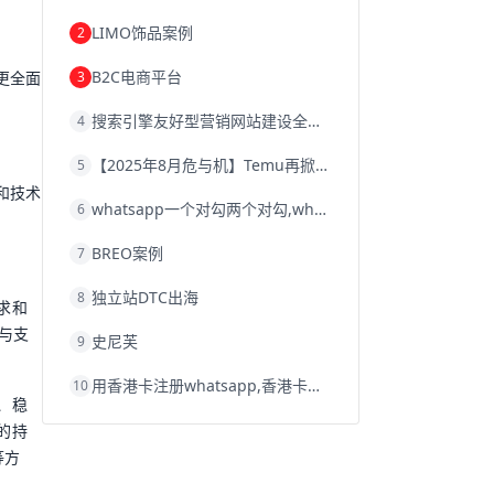
韩国跨境电商
跨境电商退税
LIMO饰品案例
2
沈阳跨境电商
跨境电商服务平台
欧洲跨境电商
跨境电商关税
B2C电商平台
3
更全面
跨境电商网店
跨境电商物流模式
跨境电商建站
跨境电商国际物流
搜索引擎友好型营销网站建设全攻略
4
跨境电商结算
浙江跨境电商
宁波跨境电商
跨境电商的模式
【2025年8月危与机】Temu再掀封店风暴，独立站才是跨境卖家的避险通道
5
跨境电商优势
跨境电商的优势
seo运营
seo优化
seo
Shopify
独立站
和技术
whatsapp一个对勾两个对勾,whatsapp对勾代表什么意思
6
whatsapp群发
BREO案例
7
独立站DTC出海
8
求和
与支
史尼芙
9
用香港卡注册whatsapp,香港卡不能注册whatsapp
10
、稳
的持
等方