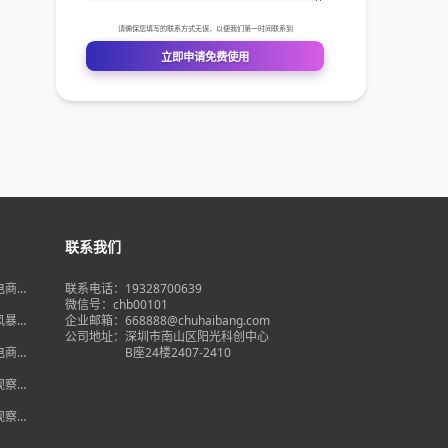
联系我们
境电商大
联系电话：19328700639
在即，
微信号：chb00101
何突
品风暴】
企业邮箱：668888@chuhaibang.com
增背
公司地址：
深圳市南山区阳光科创中心
占数字
境电商新
B座24楼2407-2410
政策放
借势突
度观察】
量背
自主流
度观察】
跨境电