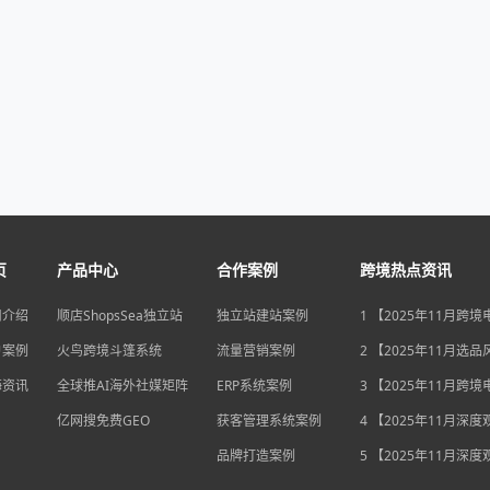
页
产品中心
合作案例
跨境热点资讯
司介绍
顺店ShopsSea独立站
独立站建站案例
1 【2025年11月跨
变局】eBay店铺升级
户案例
火鸟跨境斗篷系统
流量营销案例
独立站流量自主权如
2 【2025年11月选
围？
俄罗斯安眠药需求激
海资讯
全球推AI海外社媒矩阵
ERP系统案例
后，跨境电商如何抢
3 【2025年11月跨
排毒与助眠市场？
机遇】沃尔玛自配送
亿网搜免费GEO
获客管理系统案例
宽，独立站卖家如何
4 【2025年11月深
围？
中国汽车暴增英国销
品牌打造案例
后，跨境电商如何用“
5 【2025年11月深
量”破局增长困局？
海关总署数据新高，