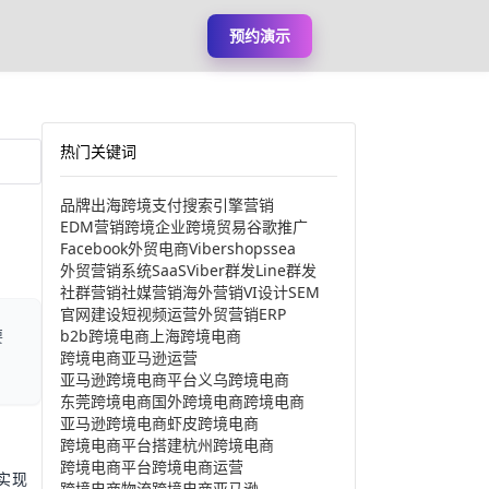
预约演示
热门关键词
品牌出海
跨境支付
搜索引擎营销
EDM营销
跨境企业
跨境贸易
谷歌推广
Facebook
外贸电商
Viber
shopssea
外贸营销系统
SaaS
Viber群发
Line群发
社群营销
社媒营销
海外营销
VI设计
SEM
官网建设
短视频运营
外贸营销
ERP
b2b跨境电商
上海跨境电商
要
跨境电商亚马逊运营
亚马逊跨境电商平台
义乌跨境电商
东莞跨境电商
国外跨境电商
跨境电商
亚马逊跨境电商
虾皮跨境电商
跨境电商平台搭建
杭州跨境电商
跨境电商平台
跨境电商运营
实现
跨境电商物流
跨境电商亚马逊